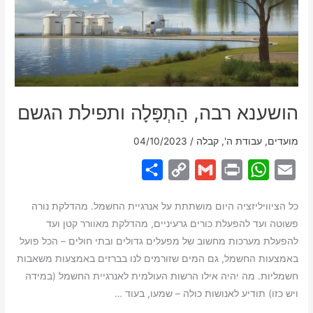
הושענא רבה, הַתְפָּלָה ותפילת הגשם
מועדים
,
עבודת ה'
,
קבלה
/
04/10/2023
S
C
G
P
W
E
h
o
m
r
h
m
כל הציוויליזציה היום מושתתת על אנרגיית החשמל. מהדלקת נורה
a
p
a
i
a
a
פשוטה ועד להפעלת כורים גרעיניים, מהדלקת מאוורר קטן ועד
r
y
i
n
t
i
להפעלת מערכות מחשוב של מפעלים גדולים ובתי חולים – הכל פועל
e
L
l
t
s
l
באמצעות החשמל, גם המים שזורמים לנו בברזים באמצעות משאבות
i
A
חשמליות. מה יהיה אילו הרשות העולמית לאנרגיית החשמל (במידה
ויש כזו) תודיע לאנושות כולה – שמעו, בעוד …
n
p