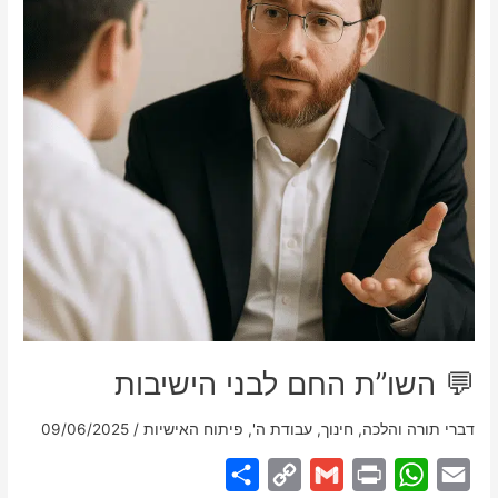
💬 השו”ת החם לבני הישיבות
דברי תורה והלכה
,
חינוך
,
עבודת ה'
,
פיתוח האישיות
/
09/06/2025
S
C
G
P
W
E