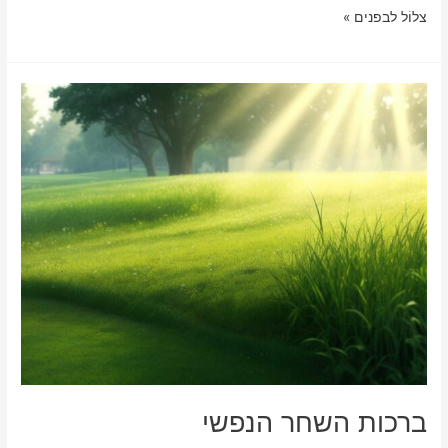
k
p
הושענא
צלוֹל לבפנים »
רבה,
הַתְפָּלָה
ותפילת
הגשם
ברכות השחר הנפשי