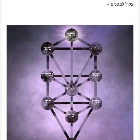
k
p
שינוי
צלוֹל לבפנים »
רצון
ה’
בתפילה