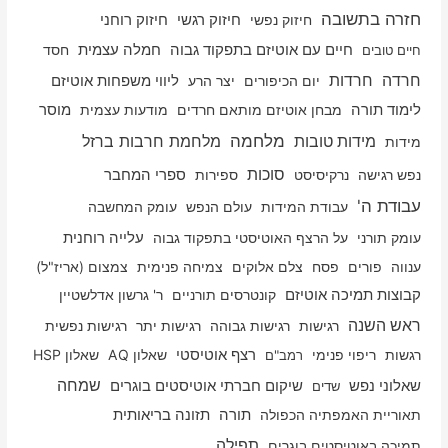
חזרה בתשובה
חיזוק רוחני
חיזוק נפשי
חיזוק רגשי
חיים עם אוטיזם בתפקוד גבוה
חמלה עצמית
חסד
חיים טובים
חרדה
חרדות
יום הכיפורים
יצר הרע
ליווי משפחות אוטיזם
לימוד תורה
מבחן אוטיזם מותאם חרדים
מודעות עצמית
מוסר
מלחמה
מלחמת חרבות ברזל
מידות טובות
מידות
סוכות
נפש רגישה
נרקיסיסט
ספירות
ספרי המחבר
עבודת ה'
עבודת המידות
עולם הנפש
עומק המחשבה
עלייה רוחנית
עומק תורני
על הרצף האוטיסטי בתפקוד גבוה
ענווה
פורים
פסח
צלם אלוקים
צמיחה פנימית
צמצום (אריז"ל)
קבוצות תמיכה אוטיזם
קונטרסים תורניים
ר' גרשון אדלשטיין
ראש השנה
רגישות
רגישות גבוהה
רגישות יתר
רגישות נפשית
רגשות
ריפוי פנימי
רצף אוטיסטי
שאלון AQ
שאלון HSP
רמב"ם
שמחה
שאלוני נפש
שיקום חברתי אוטיסטים בוגרים
שדים
תאוריית האמפתיה הכפולה
תורה
תזונה בריאותית
תפילה
תמיכה באוטיסטים בוגרים