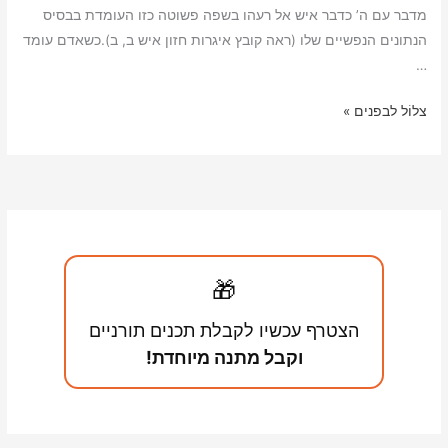
e
L
l
t
s
l
מדבר עם ה’ כדבר איש אל רעהו בשפה פשוטה כזו העומדת בבסיס
i
A
הנתונים הנפשיים שלו (ראה קובץ איגרות חזון איש ב, ב).כשאדם עומד
…
n
p
k
p
התפלה
צלוֹל לבפנים »
כמצב
אינטימי
עם
ה’
🎁
הצטרף עכשיו לקבלת תכנים תורניים
וקבל מתנה מיוחדת!