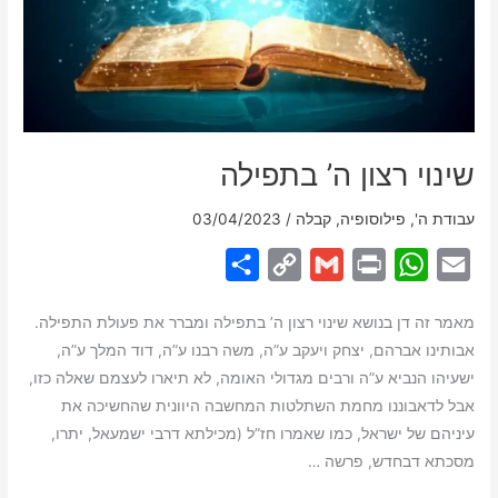
שינוי רצון ה’ בתפילה
עבודת ה'
,
פילוסופיה
,
קבלה
/
03/04/2023
S
C
G
P
W
E
h
o
m
r
h
m
מאמר זה דן בנושא שינוי רצון ה’ בתפילה ומברר את פעולת התפילה.
a
p
a
i
a
a
אבותינו אברהם, יצחק ויעקב ע”ה, משה רבנו ע”ה, דוד המלך ע”ה,
r
y
i
n
t
i
ישעיהו הנביא ע”ה ורבים מגדולי האומה, לא תיארו לעצמם שאלה כזו,
e
L
l
t
s
l
אבל לדאבוננו מחמת השתלטות המחשבה היוונית שהחשיכה את
i
A
עיניהם של ישראל, כמו שאמרו חז”ל (מכילתא דרבי ישמעאל, יתרו,
מסכתא דבחדש, פרשה …
n
p