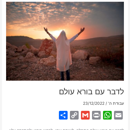
–
בלתי
להויה
לבדו
לדבר עם בורא עולם
עבודת ה'
/
23/12/2022
S
C
G
P
W
E
h
o
m
r
h
m