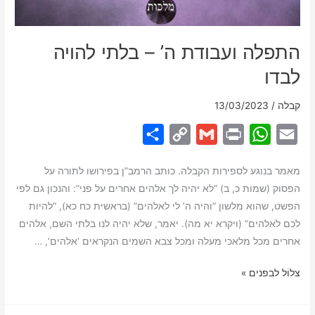
התפלה ועבודת ה’ – בלתי להויה
לבדו
קבלה
/
13/03/2023
S
C
G
P
W
E
h
o
m
r
h
m
מאמר בנוגע לספירות הקבלה. כותב הרמב”ן בפירושו לתורה על
a
p
a
i
a
a
הפסוק (שמות כ, ב) “לא יהיה לך אלהים אחרים על פני”: והנכון גם לפי
r
y
i
n
t
i
הפשט, שהוא מלשון “והיה ה’ לי לאלהים” (בראשית כח כא), “להיות
e
L
l
t
s
l
לכם לאלהים” (ויקרא יא מה). יאמר, שלא יהיה לנו בלתי השם, אלהים
i
A
אחרים מכל מלאכי מעלה ומכל צבא השמים הנקראים ‘אלהים‘, …
n
p
התפלה
צלוֹל לבפנים »
k
p
ועבודת
ה’