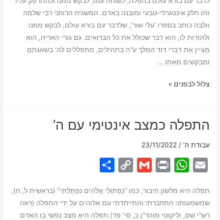
לדבר עם בורא עולם בתפלה, לשוחח עמו, לבקש ממנו ולהתרפק עליו
a
p
a
i
a
a
זהו חלק אינטגרלי-טבעי ומובנה באדם. המשגיח הרוחני רבי שלמה
r
y
i
n
t
i
וולבה כותב בספרו ‘עלי שור’, שלדבר עם בורא עולם, לבקש ממנו
e
L
l
t
s
l
ולהודות לו, הוא דבר שכולל את כל הברואים. גם גורי האריה, הוא
i
A
מציין את דברי דוד המלך ע”ה בתהילים, מתפללים לה’ בשאגתם
ומבקשים מאתו …
n
p
k
p
לדבר
צלוֹל לבפנים »
עם
בורא
התפלה כמצב אינטימי עם ה’
עולם
עבודת ה'
/
23/11/2022
S
C
G
P
W
E
h
o
m
r
h
m
תפלה היא מלשון חיבור, כמו “נַפְתּוּלֵי אֱלֹהִים נִפְתַּלְתִּי” (בראשית ל, ח),
a
p
a
i
a
a
שמשמעותו: התחברתי והתייחדתי עם אלוהים על ידי התפלה (ראה
r
y
i
n
t
i
רש”י שם, וליקוטי מוהר”ן ב, סי’ פד).תפלה היא מצב נפשי בו האדם