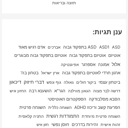
תזונה ובריאות
ענן תגיות:
ASD
ASD1
ASD בתפקוד גבוה
אברכים
אדם רגיש מאוד
אוטיזם
אוטיזם בתפקוד גבוה
אוטיזם בתפקוד גבוה מבוגרים
אלול
אספרגר
אמונה
אפיגנטיקה
ארגון חרדי לאוטיזם בתפקוד גבוה
ארץ ישראל
בטחון בה'
דיכאון
דברי חיזוק
ביטחון עצמי
ביקור חולים
גאולה
גוף ונפש
דרשה לבר מצוה
הגאון מווילנה
הגר"א
הושענא רבה
החזון איש
הסבא מסלבודקה
הספקטרום האוטיסטי
הפרעת קשב וריכוז ADHD
השגחה כללית
השגחה פרטית
התמודדות רגשית
השגחה פרטית מיוחדת
התניה קלאסית
זהות אישית
זהירות בדרכים
חוסן נפשי
חזון איש