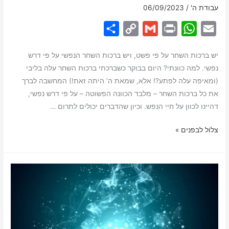
עבודת ה'
/
06/09/2023
S
C
G
P
W
E
h
o
m
r
h
m
יש ברכות השחר על פי פשט, ויש ברכות השחר הנפשי על פי דרש
a
p
a
i
a
a
נפשי. למה כוונתי? היום בבוקר כשברכתי ברכות השחר עלה בליבי
r
y
i
n
t
i
(ומאיפה עלה לפתע?! אלא, שמאת ה’ היתה זאת!) המחשבה לברך
e
L
l
t
s
l
את כל ברכות השחר – מלבד הכוונה הפשוטה – על פי דרש נפשי,
i
A
דהיינו לכוון על חיי הנפש. וכיון שהדברים יכולים לתרום …
n
p
ברכות
צלוֹל לבפנים »
k
p
השחר
הנפשי