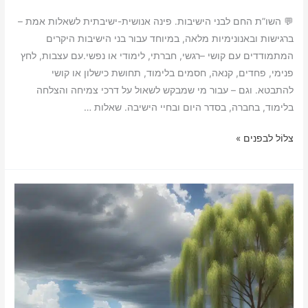
h
o
m
r
h
m
💬 השו”ת החם לבני הישיבות. פינה אנושית-ישיבתית לשאלות אמת –
a
p
a
i
a
a
ברגישות ובאנונימיות מלאה, במיוחד עבור בני הישיבות היקרים
r
y
i
n
t
i
המתמודדים עם קושי –רגשי, חברתי, לימודי או נפשי.עם עצבות, לחץ
e
L
l
t
s
l
פנימי, פחדים, קנאה, חסמים בלימוד, תחושת כישלון או קושי
i
A
להתבטא. וגם – עבור מי שמבקש לשאול על דרכי צמיחה והצלחה
בלימוד, בחברה, בסדר היום ובחיי הישיבה. שאלות …
n
p
k
p
💬
צלוֹל לבפנים »
השו”ת
החם
לבני
הישיבות