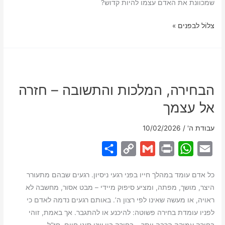
שמכוונת את האדם עצמו להיות קדוש?
r
y
i
n
t
i
e
L
l
t
s
l
✨
צלוֹל לבפנים »
קדושה:
i
A
הצהרת
n
p
כוונות
k
p
של
הבחירה, המלכות והתשובה – חזרה
הנשמה
אל עצמך
עבודת ה'
/
10/02/2026
S
C
G
P
W
E
h
o
m
r
h
m
כל אדם עומד במהלך חייו בפני רגעי ניסיון. רגעים שבהם מתעורר
a
p
a
i
a
a
היצר, מושך, מפתה, ומציע סיפוק מיידי – מבט אסור, מחשבה לא
r
y
i
n
t
i
ראויה, או מעשה שאינו לפי רצון ה’. באותם רגעים נדמה לאדם כי
e
L
l
t
s
l
לפניו עומדת בחירה פשוטה: להיכנע או להתגבר. אך באמת, זוהי
i
A