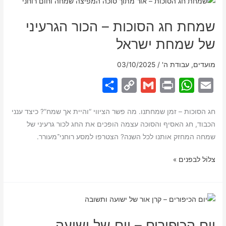
ידי
שמחת חג הסוכות – הכור הגרעיני
–
אלא
של שמחת ישראל
בעזר
ה’
מועדים
,
עבודת ה'
/
03/10/2025
S
C
G
P
W
E
h
o
m
r
h
m
חג הסוכות – זמן שמחתנו. מה פשר הציווי “והיית אך שמח”? כיצד ענני
a
p
a
i
a
a
הכבוד, חג האסיף והסוכה עצמה הופכים את החג לכור גרעיני של
r
y
i
n
t
i
שמחה המחזק אותנו לכל השנה? הצטרפו למסע רוחני־מעורר.
e
L
l
t
s
l
שמחת
צלוֹל לבפנים »
i
A
חג
n
p
הסוכות
k
p
–
הכור
יום הכיפורים – יום של ישועה
הגרעיני