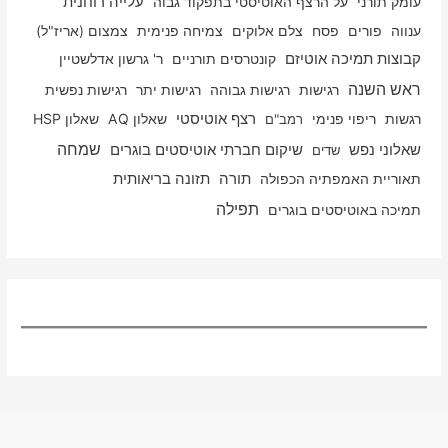
עלייה רוחנית
עומק תורני
על הרצף האוטיסטי בתפקוד גבוה
ענווה
פורים
פסח
צלם אלוקים
צמיחה פנימית
צמצום (אריז"ל)
קבוצות תמיכה אוטיזם
קונטרסים תורניים
ר' גרשון אדלשטיין
ראש השנה
רגישות
רגישות גבוהה
רגישות יתר
רגישות נפשית
רגשות
ריפוי פנימי
רצף אוטיסטי
שאלון AQ
שאלון HSP
רמב"ם
שמחה
שאלוני נפש
שיקום חברתי אוטיסטים בוגרים
שדים
תאוריית האמפתיה הכפולה
תורה
תזונה בריאותית
תפילה
תמיכה באוטיסטים בוגרים