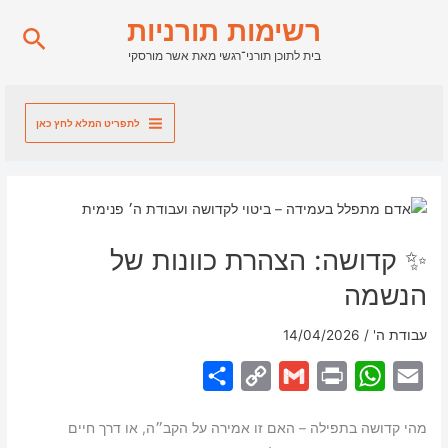
ילוג
רשימות תורניות
חיפו
תוכן
בית לתוכן תורני־רגשי מאת אשר מורסקי
לתפריט המלא לחץ כאן
✨ קדושה: הצהרת כוונות של
הנשמה
עבודת ה'
/
14/04/2026
S
C
G
P
W
E
h
o
m
r
h
m
מהי קדושה בתפילה – האם זו אמירה על הקב״ה, או דרך חיים
a
p
a
i
a
a