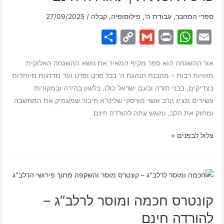
ספרי המחבר
,
עבודת ה'
,
פילוסופיה
,
קבלה
/
27/09/2025
S
C
G
P
W
E
h
o
m
r
h
m
אור ההשגחה הוא ספר מקיף המאיר את נושא ההשגחה האלוקית
a
p
a
i
a
a
מזוויות רבות – מהבנת הנהגת ה’ בכל פרט ופרט ועד מדרגות מיוחדות
r
y
i
n
t
i
בצדיקים, בבני תורה ובעם ישראל כולו. בלשון בהירה ובמקורות
e
L
l
t
s
l
עשירים מציג הרב אשר מורסקי שליט”א חיבור שמעמיק את המחשבה
i
A
ומחזק את הלב, ומוגש עתה להורדה חינם.
n
p
ספר
צלוֹל לבפנים »
k
p
אור
ההשגחה
–
על
קונטרס חכמה ומוסר לרלב”ג –
השגחה
פרטית
להורדה חינם
וכללית