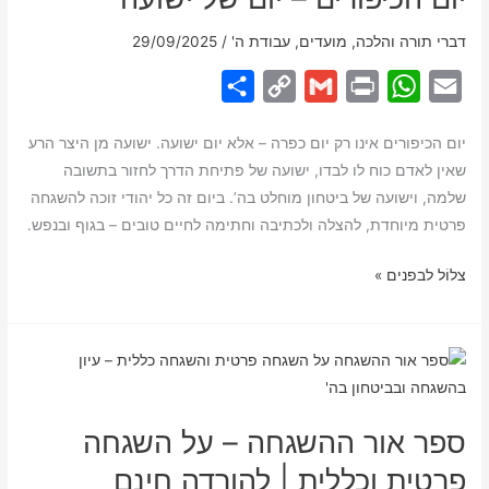
של
דברי תורה והלכה
,
מועדים
,
עבודת ה'
/
29/09/2025
שמחת
ישראל
S
C
G
P
W
E
h
o
m
r
h
m
יום הכיפורים אינו רק יום כפרה – אלא יום ישועה. ישועה מן היצר הרע
a
p
a
i
a
a
שאין לאדם כוח לו לבדו, ישועה של פתיחת הדרך לחזור בתשובה
r
y
i
n
t
i
שלמה, וישועה של ביטחון מוחלט בה’. ביום זה כל יהודי זוכה להשגחה
e
L
l
t
s
l
פרטית מיוחדת, להצלה ולכתיבה וחתימה לחיים טובים – בגוף ובנפש.
i
A
יום
צלוֹל לבפנים »
n
p
הכיפורים
k
p
–
יום
של
ישועה
ספר אור ההשגחה – על השגחה
פרטית וכללית | להורדה חינם