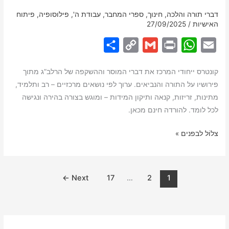
|
דברי תורה והלכה
,
חינוך
,
ספרי המחבר
,
עבודת ה'
,
פילוסופיה
,
פיתוח
האישיות
/
27/09/2025
להורדה
חינם
S
C
G
P
W
E
h
o
m
r
h
m
קונטרס ייחודי המרכז את דברי המוסר וההשקפה של הרלב”ג מתוך
a
p
a
i
a
a
פירושיו על התורה והנביאים. ערוך לפי נושאים מרכזיים – רב ותלמיד,
r
y
i
n
t
i
מתינות, זריזות, קנאה ותיקון המידות – ומוגש בצורה בהירה ונגישה
e
L
l
t
s
l
לכל לומד. להורדה חינם מכאן.
i
A
קונטרס
צלוֹל לבפנים »
n
p
חכמה
k
p
ומוסר
לרלב”ג
←
Next
17
…
2
1
–
להורדה
חינם