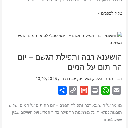
בחירה עמוקה הרבה יותר – בחירה בין שני סוגי חיים. חז”ל …
n
p
הבחירה,
צלוֹל לבפנים »
k
p
המלכות
והתשובה
–
חזרה
אל
הושענא רבה ותפילת הגשם – יום
עצמך
החיתום על המים
דברי תורה והלכה
,
מועדים
,
עבודת ה'
/
13/10/2025
S
C
G
P
W
E
h
o
m
r
h
m
מאמר על הושענא רבה ותפילת הגשם – יום החיתום על המים. שלוש
a
p
a
i
a
a
תובנות נפלאות על משמעות התפילה בדור המדע ועל השילוב שבין
r
y
i
n
t
i
שפע לענווה.
e
L
l
t
s
l