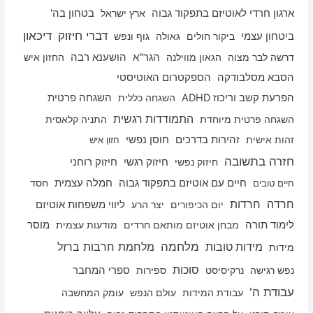
ארגון חרדי לאוטיזם בתפקוד גבוה
ארץ ישראל
בטחון בה'
דיכאון
דברי חיזוק
ביטחון עצמי
ביקור חולים
גאולה
גוף ונפש
דרשה לבר מצוה
הגאון מווילנה
הגר"א
הושענא רבה
החזון איש
הסבא מסלבודקה
הספקטרום האוטיסטי
הפרעת קשב וריכוז ADHD
השגחה כללית
השגחה פרטית
התמודדות רגשית
השגחה פרטית מיוחדת
התניה קלאסית
זהות אישית
זהירות בדרכים
חוסן נפשי
חזון איש
חזרה בתשובה
חיזוק רוחני
חיזוק נפשי
חיזוק רגשי
חיים עם אוטיזם בתפקוד גבוה
חמלה עצמית
חסד
חיים טובים
חרדה
חרדות
יום הכיפורים
יצר הרע
ליווי משפחות אוטיזם
לימוד תורה
מבחן אוטיזם מותאם חרדים
מודעות עצמית
מוסר
מלחמה
מלחמת חרבות ברזל
מידות טובות
מידות
סוכות
נפש רגישה
נרקיסיסט
ספירות
ספרי המחבר
עבודת ה'
עבודת המידות
עולם הנפש
עומק המחשבה