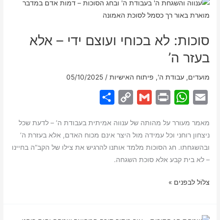
שליט״א
k
p
–
שיעורי
סוכות: לא בכוחי ועוצם ידי – אלא
תורה,
הדרכה
בעזר ה’
ויראת
שמים
מועדים
,
עבודת ה'
,
פיתוח האישיות
/
05/10/2025
בדורנו
S
C
G
P
W
E
h
o
m
r
h
m
מאמר מעורר על מהותה של ענווה אמיתית בעבודת ה’ – לדעת שכל
a
p
a
i
a
a
ניצחון רוחני וכל עמידה מול היצר אינם מכוח האדם, אלא בעזרת ה’
r
y
i
n
t
i
ובהשגחתו. חג הסוכות מלמד אותנו להרגיש את צילו של הקב”ה בחיינו
e
L
l
t
s
l
– לא בית קבע אלא סוכת השגחה.
i
A
סוכות:
צלוֹל לבפנים »
n
p
לא
k
p
בכוחי
ועוצם