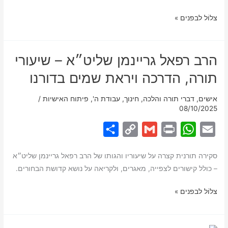
n
p
💬
צלוֹל לבפנים »
k
p
חינוך
–
הרב רפאל גריינמן שליט״א – שיעורי
דברי
מרן
תורה, הדרכה ויראת שמים בדורנו
הרב
שטיינמן
אישים
,
דברי תורה והלכה
,
חינוך
,
עבודת ה'
,
פיתוח האישיות
/
זצ”ל
08/10/2025
S
C
G
P
W
E
h
o
m
r
h
m
סקירה תורנית קצרה על שיעוריו והגותו של הרב רפאל גריינמן שליט״א
a
p
a
i
a
a
– כולל קישורים לצפייה, מאגרים, ולקריאה על נושא קדושת הבחורים.
r
y
i
n
t
i
e
L
l
t
s
l
הרב
צלוֹל לבפנים »
רפאל
i
A
גריינמן
n
p