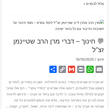
הושענא
צלוֹל לבפנים »
i
A
רבה
n
p
ותפילת
k
p
הגשם
–
יום
💬 חינוך – דברי מרן הרב שטיינמן
החיתום
על
זצ”ל
המים
חינוך
/
10/10/2025
S
C
G
P
W
E
h
o
m
r
h
m
יש אברכים שנראים בסדר. באים לתפילות, יושבים בסדרים, לומדים
a
p
a
i
a
a
בשקט.אבל לפעמים, דווקא אלה שנראים “בסדר גמור” – הם אלו שהכי
r
y
i
n
t
i
זקוקים למילה אחת טובה. כי לדבר עם בחור או אברך – פירושו לראות
e
L
l
t
s
l
אותו.לא רק את המראה החיצוני, אלא את הנפש.לפעמים כל מה
i
A
שבחור או אברך צריך – זה שמישהו ידבר איתו, ישאל, יתעניין, יקשיב …