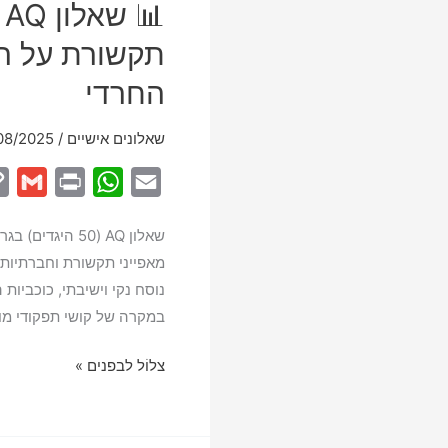
תקשורת על הר
החרדי
שאלונים אישיים
/
08/2025
G
P
W
E
m
r
h
m
שאלון AQ (50 הי
a
i
a
a
i
n
t
i
נוסח נקי וישיבתי, כוכביות 
l
t
s
l
במקרה של קושי תפקודי מו
A
p
📊
צלוֹל לבפנים »
p
שאלון
AQ
–