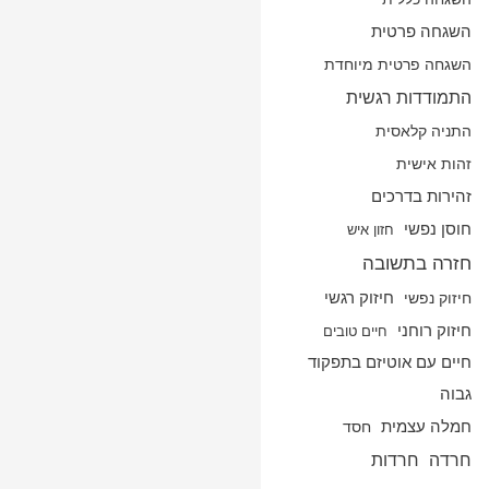
השגחה פרטית
השגחה פרטית מיוחדת
התמודדות רגשית
התניה קלאסית
זהות אישית
זהירות בדרכים
חוסן נפשי
חזון איש
חזרה בתשובה
חיזוק נפשי
חיזוק רגשי
חיזוק רוחני
חיים טובים
חיים עם אוטיזם בתפקוד
גבוה
חמלה עצמית
חסד
חרדה
חרדות