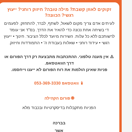
ילוג
זקוקים לאוזן קשבת? מילה טובה? חיזוק רוחני? ייעוץ
תוכן
רגשי? הכוונה?
לעיתים אדם צריך מקום לשאול, לשתף, לברר, להתחזק. לפעמים
די בשיחה אחת נכונה כדי להאיר את הדרך. בס"ד אני עומד
לרשותכם ללא כל עלות. השירות מיועד לכלל הציבור. חינוך • ייעוץ
רגשי • עידוד רוחני • שאלות בעבודת ה' • התמודדות וחיזוק.
⚠️ אין מענה טלפוני. ההתכתבות מתבצעת רק דרך הפורום או
דרך הוואטסאפ.
פניות שאינן הולמות את רוח הפורום לא ייענו וייחסמו.
📱 וואטסאפ 053-369-3330
🌐 פורום הקהילה
הפניות מתקבלות בדיסקרטיות ובכבוד מלא
בברכה
אשר