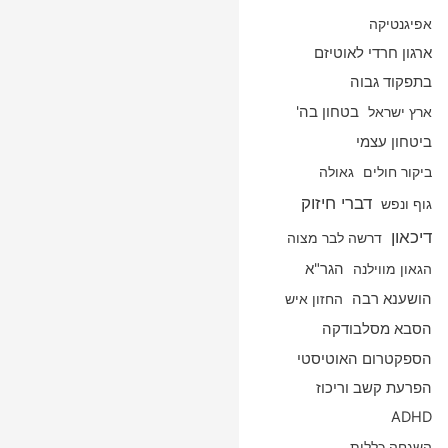
אפיגנטיקה
ארגון חרדי לאוטיזם
בתפקוד גבוה
ארץ ישראל
בטחון בה'
ביטחון עצמי
ביקור חולים
גאולה
דברי חיזוק
גוף ונפש
דיכאון
דרשה לבר מצוה
הגאון מווילנה
הגר"א
הושענא רבה
החזון איש
הסבא מסלבודקה
הספקטרום האוטיסטי
הפרעת קשב וריכוז
ADHD
השגחה כללית