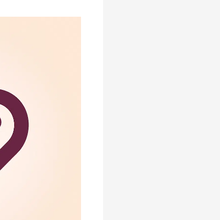
בדיקה
ראשונית
למאפייני
תקשורת
על
הרצף
|
גרסה
ייחודית
לציבור
החרדי