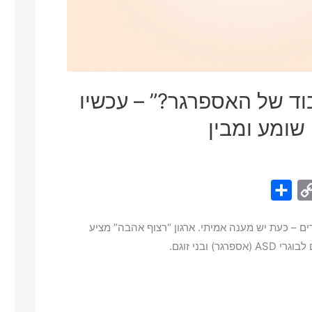
וד של האספרגר?” – עכשיו
שומע ומבין
S
C
h
o
ים – כעת יש מענה אמיתי. ארגון “רצוף אהבה” מציע
a
p
ר) ובני זוגם.
r
y
e
L
i