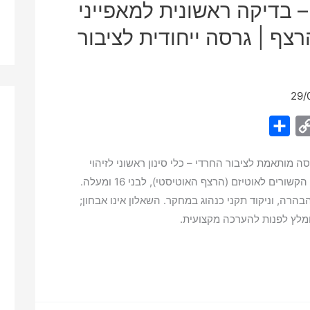
 שאלון AQ – בדיקה ראשונית למאפייני
צף | גרסה ייחודית לציבור
29/
S
C
h
o
גדים) בגרסה מותאמת לציבור החרדי – כלי סינון ראשוני לזיהוי
a
p
מאפייני תקשורת וחברתיות הקשורים לאוטיזם (הרצף האוטיסטי), לבני 16 ומעלה.
r
y
הבהרה, וניקוד תקני כנהוג במחקר. השאלון אינו אבחון;
e
L
מלץ לפנות להערכה מקצועית.
i
n
k