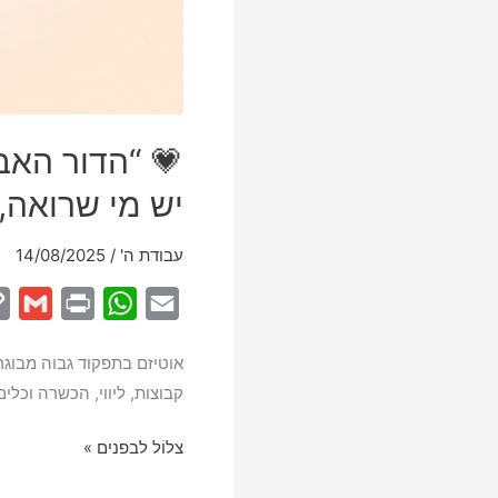
💗 “הדור האב
יש מי שרואה, 
עבודת ה'
/
14/08/2025
G
P
W
E
m
r
h
m
אוטיזם בתפקוד גבוה מבוגר
a
i
a
a
קבוצות, ליווי, הכשרה וכלים לבוגרי ASD (אספרג
i
n
t
i
l
t
s
l
💗
צלוֹל לבפנים »
A
“הדור