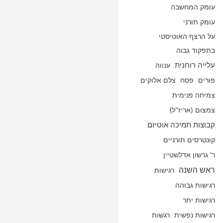
עומק המחשבה
עומק תורני
על הרצף האוטיסטי
בתפקוד גבוה
עלייה רוחנית
ענווה
פורים
פסח
צלם אלוקים
צמיחה פנימית
צמצום (אריז"ל)
קבוצות תמיכה אוטיזם
קונטרסים תורניים
ר' גרשון אדלשטיין
ראש השנה
רגישות
רגישות גבוהה
רגישות יתר
רגישות נפשית
רגשות