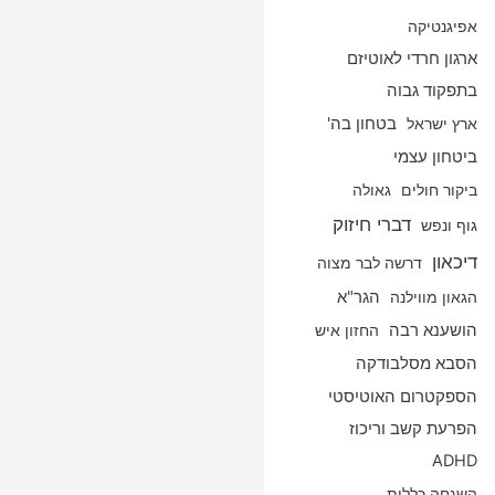
אפיגנטיקה
ארגון חרדי לאוטיזם
בתפקוד גבוה
ארץ ישראל
בטחון בה'
ביטחון עצמי
ביקור חולים
גאולה
דברי חיזוק
גוף ונפש
דיכאון
דרשה לבר מצוה
הגאון מווילנה
הגר"א
הושענא רבה
החזון איש
הסבא מסלבודקה
הספקטרום האוטיסטי
הפרעת קשב וריכוז
ADHD
השגחה כללית