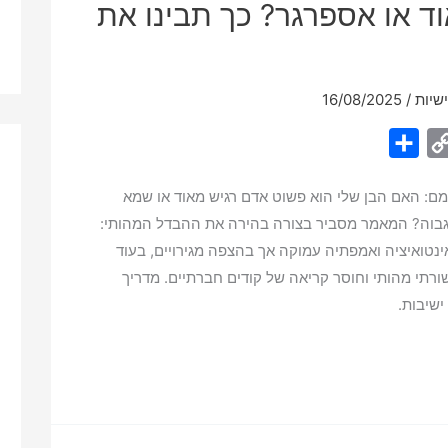
ד או אספרגר? כך תבינו את
שיות
/
16/08/2025
S
C
h
o
מם: האם הבן שלי הוא פשוט אדם רגיש מאוד או שמא
a
p
גבוה? המאמר מסביר בצורה בהירה את ההבדל המהותי:
r
y
נטואיציה ואמפתיה עמוקה אך בהצפה מגירויים, בעוד
e
L
ורתי מהותי וחוסר קריאה של קודים חברתיים. מדריך
i
ישיבות.
n
k