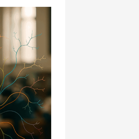
אספרגר?
כך
תבינו
את
ההבדל