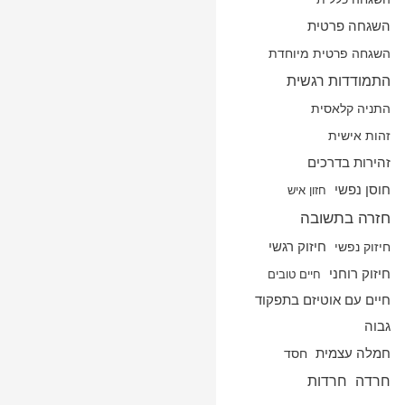
השגחה פרטית
השגחה פרטית מיוחדת
התמודדות רגשית
התניה קלאסית
זהות אישית
זהירות בדרכים
חוסן נפשי
חזון איש
חזרה בתשובה
חיזוק נפשי
חיזוק רגשי
חיזוק רוחני
חיים טובים
חיים עם אוטיזם בתפקוד
גבוה
חמלה עצמית
חסד
חרדה
חרדות