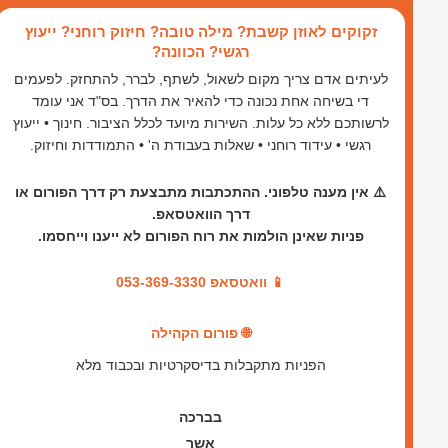
ילוג
זקוקים לאוזן קשבת? מילה טובה? חיזוק רוחני? ייעוץ
תוכן
רגשי? הכוונה?
לעיתים אדם צריך מקום לשאול, לשתף, לברר, להתחזק. לפעמים
די בשיחה אחת נכונה כדי להאיר את הדרך. בס"ד אני עומד
לרשותכם ללא כל עלות. השירות מיועד לכלל הציבור. חינוך • ייעוץ
רגשי • עידוד רוחני • שאלות בעבודת ה' • התמודדות וחיזוק.
⚠️ אין מענה טלפוני. ההתכתבות מתבצעת רק דרך הפורום או
דרך הוואטסאפ.
פניות שאינן הולמות את רוח הפורום לא ייענו וייחסמו.
📱 וואטסאפ 053-369-3330
🌐 פורום הקהילה
הפניות מתקבלות בדיסקרטיות ובכבוד מלא
בברכה
אשר