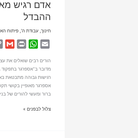
אדם רגיש מאו
ההבדל
חינוך
,
עבודת ה'
,
פיתוח האי
G
P
W
E
m
r
h
m
הורים רבים שואלים את עצ
a
i
a
a
מדובר ב־אספרגר בתפקוד 
i
n
t
i
רגישות גבוהה מתבטאת באי
l
t
s
l
אספרגר מאופיין בקושי תקש
A
ברור ומעשי להורים של בני 
p
p
אדם
צלוֹל לבפנים »
רגיש
מאוד
או