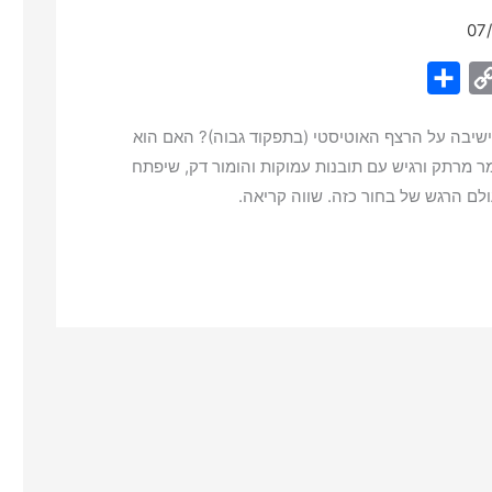
07
S
C
h
o
ישיבה על הרצף האוטיסטי (בתפקוד גבוה)? האם הוא
a
p
 מרתק ורגיש עם תובנות עמוקות והומור דק, שיפתח
r
y
לם הרגש של בחור כזה. שווה קריאה.
e
L
i
n
k