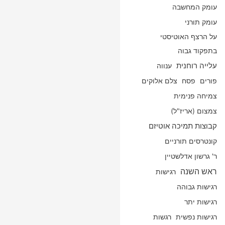
עומק המחשבה
עומק תורני
על הרצף האוטיסטי
בתפקוד גבוה
עלייה רוחנית
ענווה
פורים
פסח
צלם אלוקים
צמיחה פנימית
צמצום (אריז"ל)
קבוצות תמיכה אוטיזם
קונטרסים תורניים
ר' גרשון אדלשטיין
ראש השנה
רגישות
רגישות גבוהה
רגישות יתר
רגישות נפשית
רגשות