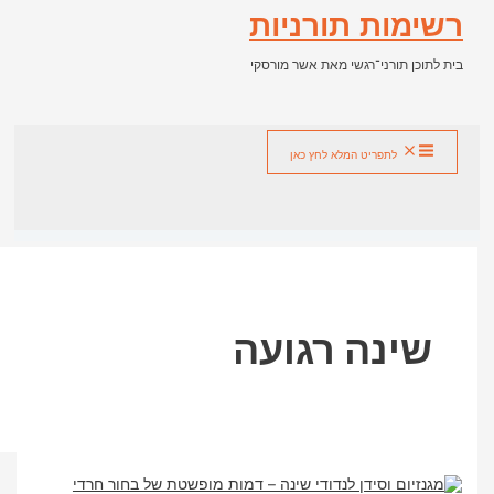
מות תורניות
כן תורני־רגשי מאת אשר מורסקי
ש
לתפריט המלא לחץ כאן
ינה רגועה