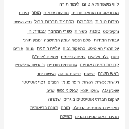
 משפחות אוטיזם
לימוד תורה
אוטיזם מותאם חרדים
מודעות עצמית
מוסר
מידות
מלחמה
מלחמת חרבות ברזל
 טובות
נפש רגישה
סוכות
עבודת ה'
יסט
ספירות
ספרי המחבר
 המידות
עולם הנפש
עומק המחשבה
עומק תורני
עלייה רוחנית
צף האוטיסטי בתפקוד גבוה
ענווה
פורים
צלם אלוקים
צמיחה פנימית
צמצום (אריז"ל)
ת תמיכה אוטיזם
קונטרסים תורניים
ר' גרשון אדלשטיין
השנה
רגישות
רגישות גבוהה
רגישות יתר
ת נפשית
רגשות
ריפוי פנימי
רצף אוטיסטי
רמב"ם
A
שאלון HSP
שאלוני נפש
שדים
שמחה
 חברתי אוטיסטים בוגרים
ית האמפתיה הכפולה
תורה
תזונה בריאותית
תפילה
 באוטיסטים בוגרים