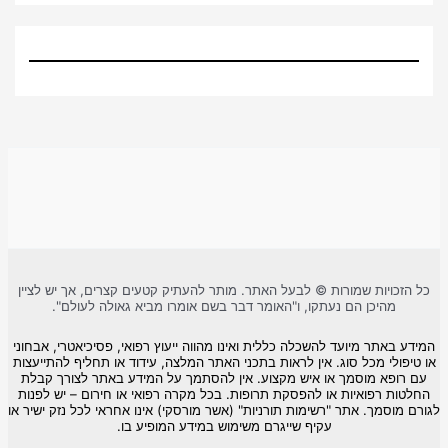
ות שמורות © לבעל האתר. מותר להעתיק קטעים קצרים, אך יש לציין
כן הם נעתקו, ו"האומר דבר בשם אומרו מביא גאולה לעולם".
 מיועד להשכלה כללית ואינו מהווה ייעוץ רפואי, פסיכיאטרי, אבחוני
 מכל סוג. אין לראות בתכני האתר המלצה, עידוד או תחליף להתייעצות
 מוסמך או איש מקצוע. אין להסתמך על המידע באתר לצורך קבלת
פואיות או להפסקת תרופות. בכל מקרה רפואי או חירום – יש לפנות
ך. אתר "רשימות תורניות" (אשר מורסקי) אינו אחראי לכל נזק ישיר או
עקיף שייגרם משימוש במידע המופיע בו.