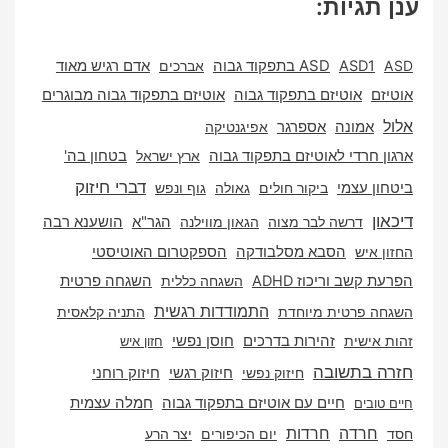
תגיות:
ASD1
ASD בתפקוד גבוה
אברכים
אדם רגיש מאוד
ם
אוטיזם בתפקוד גבוה
אוטיזם בתפקוד גבוה מבוגרים
אספרגר
אמונה
אפיגנטיקה
 חרדי לאוטיזם בתפקוד גבוה
ארץ ישראל
בטחון בה'
דברי חיזוק
ן עצמי
ביקור חולים
גאולה
גוף ונפש
ן
דרשה לבר מצוה
הגאון מווילנה
הגר"א
הושענא רבה
 איש
הסבא מסלבודקה
הספקטרום האוטיסטי
קשב וריכוז ADHD
השגחה כללית
השגחה פרטית
התמודדות רגשית
 פרטית מיוחדת
התניה קלאסית
אישית
זהירות בדרכים
חוסן נפשי
חזון איש
 בתשובה
חיזוק רוחני
חיזוק נפשי
חיזוק רגשי
חיים עם אוטיזם בתפקוד גבוה
חמלה עצמית
ובים
חרדה
חרדות
יום הכיפורים
יצר הרע