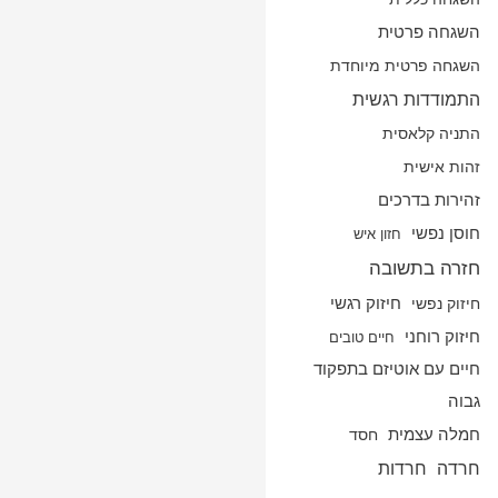
השגחה פרטית
השגחה פרטית מיוחדת
התמודדות רגשית
התניה קלאסית
זהות אישית
זהירות בדרכים
חוסן נפשי
חזון איש
חזרה בתשובה
חיזוק נפשי
חיזוק רגשי
חיזוק רוחני
חיים טובים
חיים עם אוטיזם בתפקוד
גבוה
חמלה עצמית
חסד
חרדה
חרדות