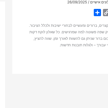
נים אישיים
/
26/09/2025
S
C
h
o
רים, ברורים ומעשיים לבחורי ישיבות ולכלל הציבור.
a
p
 שפה פשוטה למה שמרגישים. כל שאלון לוקח דקות
r
y
ם ברור שניתן גם להשוות לאורך זמן. שווה להציץ,
e
L
 עבורך – ולגלות תובנות חדשות.
i
n
k