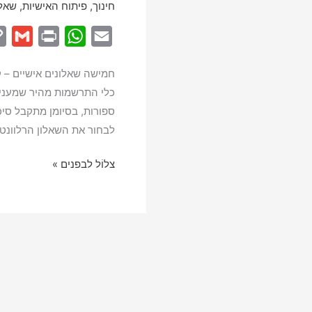
חינוך
,
פיתוח האישיות
,
שאלו
G
P
W
E
m
r
h
m
חמישה שאלונים אישיים – קצ
a
i
a
a
כלי התרשמות מהיר שמעניק
i
n
t
i
ספורות, בסיומן מתקבל סיכו
l
t
s
l
לבחור את השאלון הרלוונטי
A
p
חמישה
צלוֹל לבפנים »
p
שאלונים
אישיים
–
הערכה
קצרה,
שיקוף
ברור