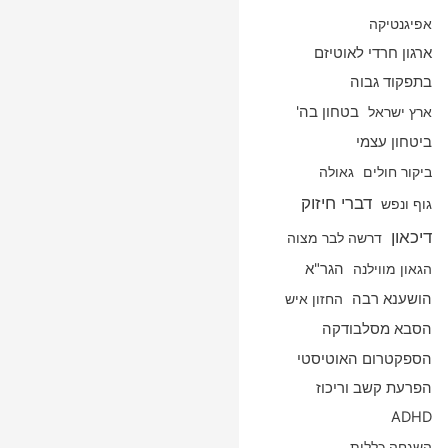
אפיגנטיקה
ארגון חרדי לאוטיזם
בתפקוד גבוה
ארץ ישראל
בטחון בה'
ביטחון עצמי
ביקור חולים
גאולה
דברי חיזוק
גוף ונפש
דיכאון
דרשה לבר מצוה
הגאון מווילנה
הגר"א
הושענא רבה
החזון איש
הסבא מסלבודקה
הספקטרום האוטיסטי
הפרעת קשב וריכוז
ADHD
השגחה כללית