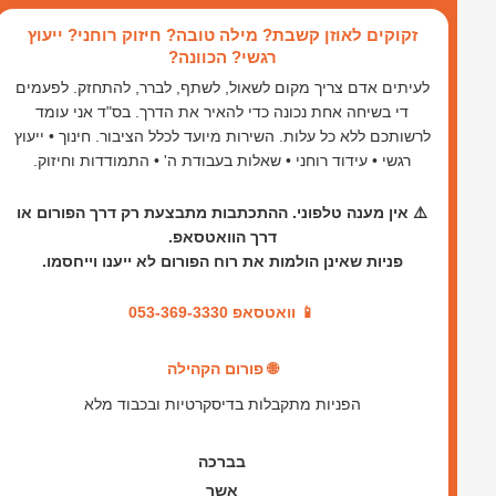
ילוג
זקוקים לאוזן קשבת? מילה טובה? חיזוק רוחני? ייעוץ
תוכן
רגשי? הכוונה?
לעיתים אדם צריך מקום לשאול, לשתף, לברר, להתחזק. לפעמים
די בשיחה אחת נכונה כדי להאיר את הדרך. בס"ד אני עומד
לרשותכם ללא כל עלות. השירות מיועד לכלל הציבור. חינוך • ייעוץ
רגשי • עידוד רוחני • שאלות בעבודת ה' • התמודדות וחיזוק.
⚠️ אין מענה טלפוני. ההתכתבות מתבצעת רק דרך הפורום או
דרך הוואטסאפ.
פניות שאינן הולמות את רוח הפורום לא ייענו וייחסמו.
📱 וואטסאפ 053-369-3330
🌐 פורום הקהילה
הפניות מתקבלות בדיסקרטיות ובכבוד מלא
בברכה
אשר