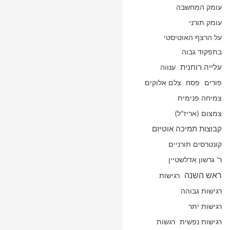
עומק המחשבה
עומק תורני
על הרצף האוטיסטי
בתפקוד גבוה
עלייה רוחנית
ענווה
פורים
פסח
צלם אלוקים
צמיחה פנימית
צמצום (אריז"ל)
קבוצות תמיכה אוטיזם
קונטרסים תורניים
ר' גרשון אדלשטיין
ראש השנה
רגישות
רגישות גבוהה
רגישות יתר
רגישות נפשית
רגשות