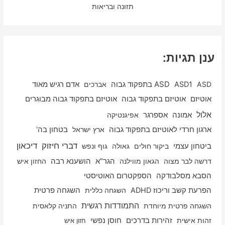
תזונה ובריאות
ענן תגיות:
ASD
ASD1
ASD בתפקוד גבוה
אברכים
אדם רגיש מאוד
אוטיזם
אוטיזם בתפקוד גבוה
אוטיזם בתפקוד גבוה מבוגרים
אלול
אספרגר
אמונה
אפיגנטיקה
ארגון חרדי לאוטיזם בתפקוד גבוה
ארץ ישראל
בטחון בה'
דיכאון
דברי חיזוק
ביטחון עצמי
ביקור חולים
גאולה
גוף ונפש
דרשה לבר מצוה
הגאון מווילנה
הגר"א
הושענא רבה
החזון איש
הסבא מסלבודקה
הספקטרום האוטיסטי
הפרעת קשב וריכוז ADHD
השגחה כללית
השגחה פרטית
התמודדות רגשית
השגחה פרטית מיוחדת
התניה קלאסית
זהות אישית
זהירות בדרכים
חוסן נפשי
חזון איש