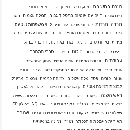
חזרה בתשובה
חיזוק רוחני
חיזוק נפשי
חיזוק רגשי
חיים עם אוטיזם בתפקוד גבוה
חמלה עצמית
חסד
חיים טובים
חרדה
חרדות
יום הכיפורים
יצר הרע
ליווי משפחות אוטיזם
לימוד תורה
מבחן אוטיזם מותאם חרדים
מודעות עצמית
מוסר
מלחמה
מלחמת חרבות ברזל
מידות טובות
מידות
סוכות
נפש רגישה
נרקיסיסט
ספירות
ספרי המחבר
עבודת ה'
עבודת המידות
עולם הנפש
עומק המחשבה
עלייה רוחנית
עומק תורני
על הרצף האוטיסטי בתפקוד גבוה
ענווה
פורים
פסח
צלם אלוקים
צמיחה פנימית
צמצום (אריז"ל)
קבוצות תמיכה אוטיזם
קונטרסים תורניים
ר' גרשון אדלשטיין
ראש השנה
רגישות
רגישות גבוהה
רגישות יתר
רגישות נפשית
רגשות
ריפוי פנימי
רצף אוטיסטי
שאלון AQ
שאלון HSP
רמב"ם
שמחה
שאלוני נפש
שיקום חברתי אוטיסטים בוגרים
שדים
תאוריית האמפתיה הכפולה
תורה
תזונה בריאותית