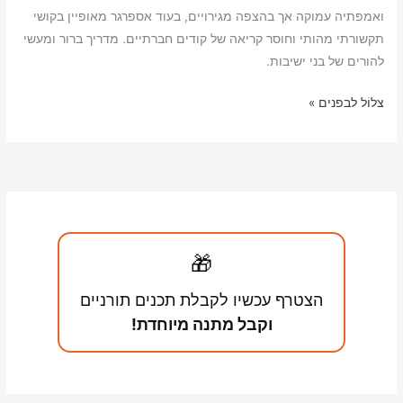
e
L
l
t
s
l
ואמפתיה עמוקה אך בהצפה מגירויים, בעוד אספרגר מאופיין בקושי
i
A
תקשורתי מהותי וחוסר קריאה של קודים חברתיים. מדריך ברור ומעשי
להורים של בני ישיבות.
n
p
k
p
אדם
צלוֹל לבפנים »
רגיש
מאוד
או
אספרגר?
כך
תבינו
🎁
את
ההבדל
הצטרף עכשיו לקבלת תכנים תורניים
וקבל מתנה מיוחדת!