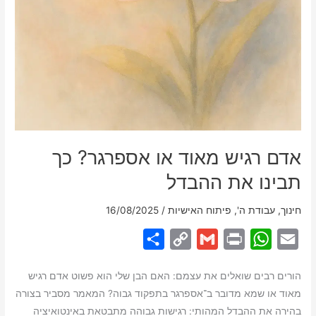
אדם רגיש מאוד או אספרגר? כך
תבינו את ההבדל
חינוך
,
עבודת ה'
,
פיתוח האישיות
/
16/08/2025
S
C
G
P
W
E
h
o
m
r
h
m
הורים רבים שואלים את עצמם: האם הבן שלי הוא פשוט אדם רגיש
a
p
a
i
a
a
מאוד או שמא מדובר ב־אספרגר בתפקוד גבוה? המאמר מסביר בצורה
r
y
i
n
t
i
בהירה את ההבדל המהותי: רגישות גבוהה מתבטאת באינטואיציה