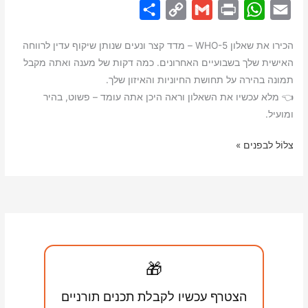
S
C
G
P
W
E
h
o
m
r
h
m
הכירו את שאלון WHO-5 – מדד קצר ונעים שנותן שיקוף עדין לרווחה
a
p
a
i
a
a
האישית שלך בשבועיים האחרונים. כמה דקות של מענה ואתה מקבל
r
y
i
n
t
i
תמונה בהירה על תחושת החיוניות והאיזון שלך.
e
L
l
t
s
l
👈 מלא עכשיו את השאלון וראה היכן אתה עומד – פשוט, בהיר
i
A
ומועיל.
n
p
🕊️
צלוֹל לבפנים »
k
p
שאלון
WHO-
5
אישי
–
מדד
🎁
רווחה
קצר
הצטרף עכשיו לקבלת תכנים תורניים