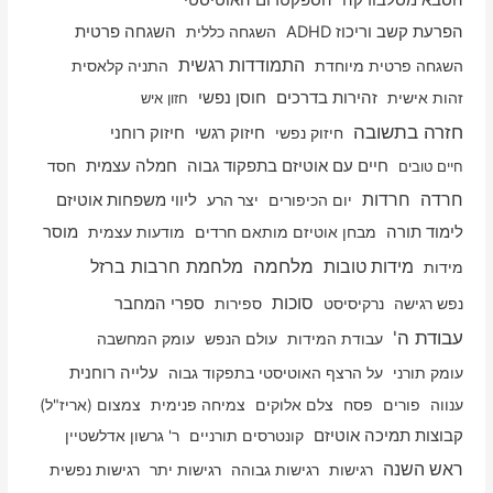
הפרעת קשב וריכוז ADHD
השגחה כללית
השגחה פרטית
התמודדות רגשית
השגחה פרטית מיוחדת
התניה קלאסית
זהות אישית
זהירות בדרכים
חוסן נפשי
חזון איש
חזרה בתשובה
חיזוק רוחני
חיזוק נפשי
חיזוק רגשי
חיים עם אוטיזם בתפקוד גבוה
חמלה עצמית
חסד
חיים טובים
חרדה
חרדות
יום הכיפורים
יצר הרע
ליווי משפחות אוטיזם
לימוד תורה
מבחן אוטיזם מותאם חרדים
מודעות עצמית
מוסר
מלחמה
מלחמת חרבות ברזל
מידות טובות
מידות
סוכות
נפש רגישה
נרקיסיסט
ספירות
ספרי המחבר
עבודת ה'
עבודת המידות
עולם הנפש
עומק המחשבה
עלייה רוחנית
עומק תורני
על הרצף האוטיסטי בתפקוד גבוה
ענווה
פורים
פסח
צלם אלוקים
צמיחה פנימית
צמצום (אריז"ל)
קבוצות תמיכה אוטיזם
קונטרסים תורניים
ר' גרשון אדלשטיין
ראש השנה
רגישות
רגישות גבוהה
רגישות יתר
רגישות נפשית