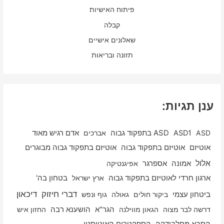
פיתוח האישיות
קבלה
שאלונים אישיים
תזונה ובריאות
ענן תגיות:
ASD
ASD1
ASD בתפקוד גבוה
אברכים
אדם רגיש מאוד
אוטיזם
אוטיזם בתפקוד גבוה
אוטיזם בתפקוד גבוה מבוגרים
אלול
אספרגר
אמונה
אפיגנטיקה
ארגון חרדי לאוטיזם בתפקוד גבוה
ארץ ישראל
בטחון בה'
דיכאון
דברי חיזוק
ביטחון עצמי
ביקור חולים
גאולה
גוף ונפש
דרשה לבר מצוה
הגאון מווילנה
הגר"א
הושענא רבה
החזון איש
הסבא מסלבודקה
הספקטרום האוטיסטי