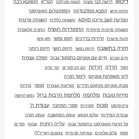
ן
דרשה לבר מצוה
הגאון מווילנה
הגר"א
הושענא רבה
 איש
הסבא מסלבודקה
הספקטרום האוטיסטי
קשב וריכוז ADHD
השגחה כללית
השגחה פרטית
התמודדות רגשית
 פרטית מיוחדת
התניה קלאסית
אישית
זהירות בדרכים
חוסן נפשי
חזון איש
 בתשובה
חיזוק רוחני
חיזוק נפשי
חיזוק רגשי
חיים עם אוטיזם בתפקוד גבוה
חמלה עצמית
ובים
חרדה
חרדות
יום הכיפורים
יצר הרע
 משפחות אוטיזם
לימוד תורה
אוטיזם מותאם חרדים
מודעות עצמית
מוסר
מידות
מלחמה
מלחמת חרבות ברזל
 טובות
נפש רגישה
סוכות
עבודת ה'
יסט
ספירות
ספרי המחבר
 המידות
עולם הנפש
עומק המחשבה
עומק תורני
עלייה רוחנית
צף האוטיסטי בתפקוד גבוה
ענווה
פורים
צלם אלוקים
צמיחה פנימית
צמצום (אריז"ל)