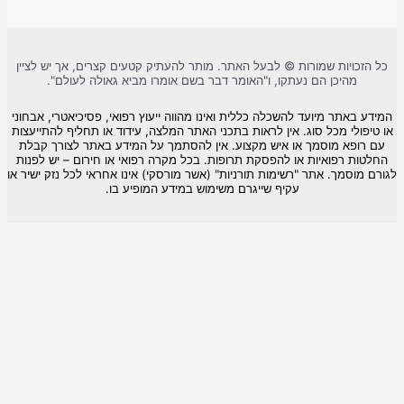
ות שמורות © לבעל האתר. מותר להעתיק קטעים קצרים, אך יש לציין
כן הם נעתקו, ו"האומר דבר בשם אומרו מביא גאולה לעולם".
 מיועד להשכלה כללית ואינו מהווה ייעוץ רפואי, פסיכיאטרי, אבחוני
 מכל סוג. אין לראות בתכני האתר המלצה, עידוד או תחליף להתייעצות
 מוסמך או איש מקצוע. אין להסתמך על המידע באתר לצורך קבלת
פואיות או להפסקת תרופות. בכל מקרה רפואי או חירום – יש לפנות
ך. אתר "רשימות תורניות" (אשר מורסקי) אינו אחראי לכל נזק ישיר או
עקיף שייגרם משימוש במידע המופיע בו.