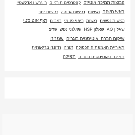
ת תמיכה אוטיזם
קונטרסים תורניים
ר' גרשון אדלשטיין
השנה
רגישות
רגישות גבוהה
רגישות יתר
ת נפשית
רגשות
ריפוי פנימי
רצף אוטיסטי
רמב"ם
A
שאלון HSP
שאלוני נפש
שדים
שמחה
 חברתי אוטיסטים בוגרים
ית האמפתיה הכפולה
תורה
תזונה בריאותית
תפילה
 באוטיסטים בוגרים