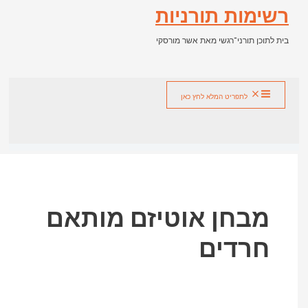
מות תורניות
כן תורני־רגשי מאת אשר מורסקי
ש
לתפריט המלא לחץ כאן
בחן אוטיזם מותאם
רדים