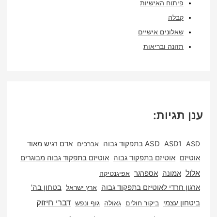
פיתוח האישיות
קבלה
שאלונים אישיים
תזונה ובריאות
תגיות:
ASD1
ASD בתפקוד גבוה
אברכים
אדם רגיש מאוד
ם
אוטיזם בתפקוד גבוה
אוטיזם בתפקוד גבוה מבוגרים
אספרגר
אמונה
אפיגנטיקה
 חרדי לאוטיזם בתפקוד גבוה
ארץ ישראל
בטחון בה'
דברי חיזוק
ן עצמי
ביקור חולים
גאולה
גוף ונפש