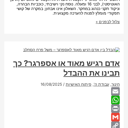
האוטיסטי), לבני 16 ומעלה. נוסח נקי וישיבתי, כוכביות הבהרה,
 תקני כנהוג במחקר. השאלון אינו אבחון; במקרה של קושי
 מומלץ לפנות להערכה מקצועית.
בפנים »
ת
ני
ת
 רגיש מאוד או אספרגר? כך
נו את ההבדל
עבודת ה'
,
פיתוח האישיות
/
16/08/2025
Wha