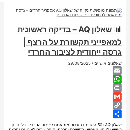
📊 שאלון AQ – בדיקה ראשונית
פייני תקשורת על הרצף |
ה ייחודית לציבור החרדי
ם אישיים
/
29/08/2025
Wha
שאלון AQ (50 היגדים) בגרסה מותאמת לציבור החרדי – כלי סינון
 לזיהוי מאפייני תקשורת וחברתיות הקשורים לאוטיזם (הרצף