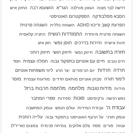
דרשה לבר מצוה
הגאון מווילנה
הגר"א
הושענא רבה
החזון איש
הסבא מסלבודקה
הספקטרום האוטיסטי
הפרעת קשב וריכוז ADHD
השגחה כללית
השגחה פרטית
התמודדות רגשית
השגחה פרטית מיוחדת
התניה קלאסית
זהות אישית
זהירות בדרכים
חוסן נפשי
חזון איש
חזרה בתשובה
חיזוק רוחני
חיזוק נפשי
חיזוק רגשי
חיים עם אוטיזם בתפקוד גבוה
חמלה עצמית
חסד
חיים טובים
חרדה
חרדות
יום הכיפורים
יצר הרע
ליווי משפחות אוטיזם
לימוד תורה
מבחן אוטיזם מותאם חרדים
מודעות עצמית
מוסר
מלחמה
מלחמת חרבות ברזל
מידות טובות
מידות
סוכות
נפש רגישה
נרקיסיסט
ספירות
ספרי המחבר
עבודת ה'
עבודת המידות
עולם הנפש
עומק המחשבה
עלייה רוחנית
עומק תורני
על הרצף האוטיסטי בתפקוד גבוה
ענווה
פורים
פסח
צלם אלוקים
צמיחה פנימית
צמצום (אריז"ל)