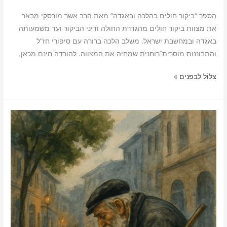
h
o
m
r
h
m
הספר “ביקור חולים בהלכה ובאגדה” מאת הרב אשר מורסקי מבאר
a
p
a
i
a
a
את מצוות ביקור חולים מהגדרת החולה ודיני הביקור ועד משמעותה
r
y
i
n
t
i
באגדה ובמחשבת ישראל. משלב הלכה ברורה עם סיפורי חז”ל
e
L
l
t
s
l
והתבוננות מוסרית־רוחנית שמחיה את המצווה. להורדה חינם מכאן.
i
A
ספר
צלוֹל לבפנים »
n
p
ביקור
k
p
חולים
בהלכה
ובאגדה