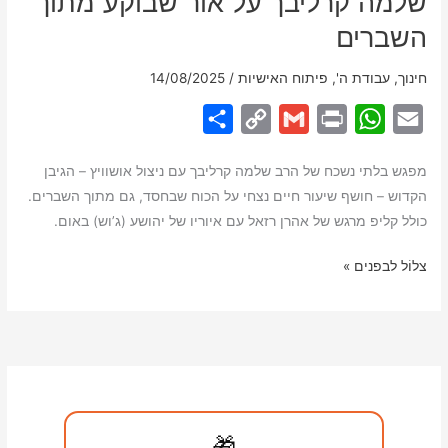
שלמה קרליבך על אור שבוקע מתוך
השברים
חינוך
,
עבודת ה'
,
פיתוח האישיות
/
14/08/2025
S
C
G
P
W
E
h
o
m
r
h
m
מפגש בלתי נשכח של הרב שלמה קרליבך עם ניצול אושוויץ – הגיבן
a
p
a
i
a
a
הקדוש – חושף שיעור חיים נצחי על הכוח שבחסד, גם מתוך השברים.
r
y
i
n
t
i
כולל קליפ מרגש של אהרן רזאל עם איוריו של יהושע (ג’וש) באום.
e
L
l
t
s
l
✨
צלוֹל לבפנים »
i
A
הגיבן
n
p
הקדוש
k
p
–
סיפור
מאת
הרב
🎁
שלמה