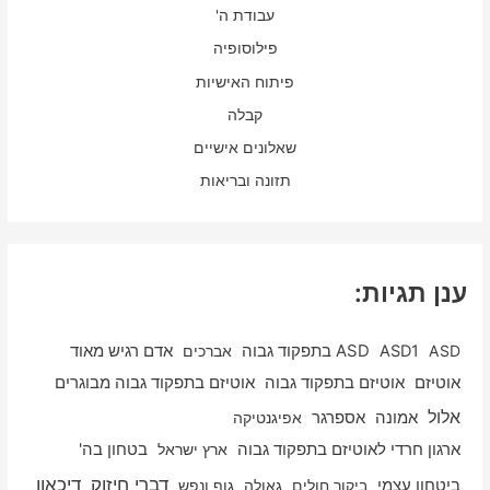
עבודת ה'
פילוסופיה
פיתוח האישיות
קבלה
שאלונים אישיים
תזונה ובריאות
ענן תגיות:
ASD
ASD1
ASD בתפקוד גבוה
אברכים
אדם רגיש מאוד
אוטיזם
אוטיזם בתפקוד גבוה
אוטיזם בתפקוד גבוה מבוגרים
אלול
אספרגר
אמונה
אפיגנטיקה
ארגון חרדי לאוטיזם בתפקוד גבוה
ארץ ישראל
בטחון בה'
דיכאון
דברי חיזוק
ביטחון עצמי
ביקור חולים
גאולה
גוף ונפש