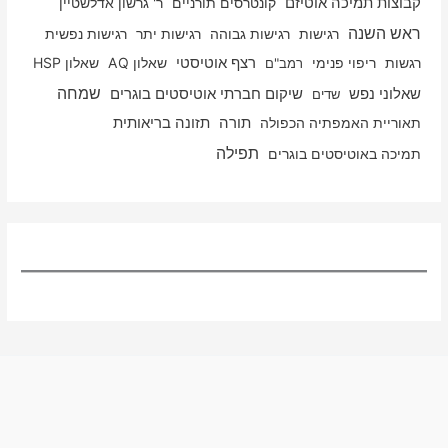
קבוצות תמיכה אוטיזם
קונטרסים תורניים
ר' גרשון אדלשטיין
ראש השנה
רגישות
רגישות גבוהה
רגישות יתר
רגישות נפשית
רגשות
ריפוי פנימי
רצף אוטיסטי
שאלון AQ
שאלון HSP
רמב"ם
שמחה
שאלוני נפש
שיקום חברתי אוטיסטים בוגרים
שדים
תאוריית האמפתיה הכפולה
תורה
תזונה בריאותית
תפילה
תמיכה באוטיסטים בוגרים