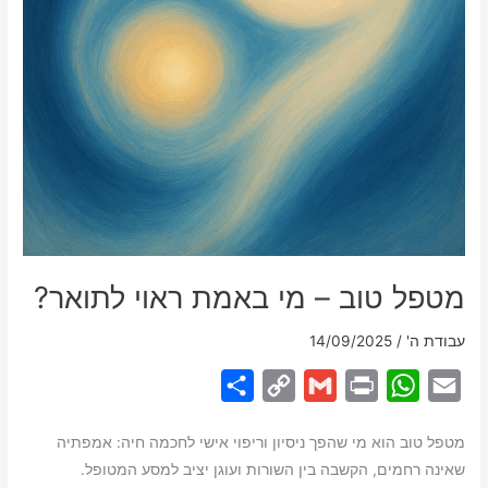
מטפל טוב – מי באמת ראוי לתואר?
עבודת ה'
/
14/09/2025
S
C
G
P
W
E
h
o
m
r
h
m
מטפל טוב הוא מי שהפך ניסיון וריפוי אישי לחכמה חיה: אמפתיה
a
p
a
i
a
a
שאינה רחמים, הקשבה בין השורות ועוגן יציב למסע המטופל.
r
y
i
n
t
i