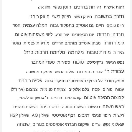
זהות אישית
זהירות בדרכים
חוסן נפשי
חזון איש
חזרה בתשובה
חיזוק רוחני
חיזוק נפשי
חיזוק רגשי
חיים עם אוטיזם בתפקוד גבוה
חמלה עצמית
חסד
חיים טובים
חרדה
חרדות
יום הכיפורים
יצר הרע
ליווי משפחות אוטיזם
לימוד תורה
מבחן אוטיזם מותאם חרדים
מודעות עצמית
מוסר
מלחמה
מלחמת חרבות ברזל
מידות טובות
מידות
סוכות
נפש רגישה
נרקיסיסט
ספירות
ספרי המחבר
עבודת ה'
עבודת המידות
עולם הנפש
עומק המחשבה
עלייה רוחנית
עומק תורני
על הרצף האוטיסטי בתפקוד גבוה
ענווה
פורים
פסח
צלם אלוקים
צמיחה פנימית
צמצום (אריז"ל)
קבוצות תמיכה אוטיזם
קונטרסים תורניים
ר' גרשון אדלשטיין
ראש השנה
רגישות
רגישות גבוהה
רגישות יתר
רגישות נפשית
רגשות
ריפוי פנימי
רצף אוטיסטי
שאלון AQ
שאלון HSP
רמב"ם
שמחה
שאלוני נפש
שיקום חברתי אוטיסטים בוגרים
שדים