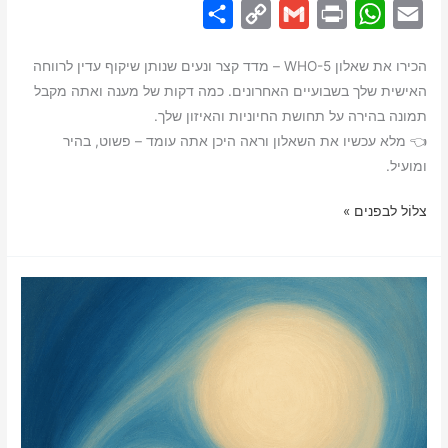
S
C
G
P
W
E
h
o
m
r
h
m
הכירו את שאלון WHO-5 – מדד קצר ונעים שנותן שיקוף עדין לרווחה
a
p
a
i
a
a
האישית שלך בשבועיים האחרונים. כמה דקות של מענה ואתה מקבל
r
y
i
n
t
i
תמונה בהירה על תחושת החיוניות והאיזון שלך.
e
L
l
t
s
l
👈 מלא עכשיו את השאלון וראה היכן אתה עומד – פשוט, בהיר
i
A
ומועיל.
n
p
🕊️
צלוֹל לבפנים »
k
p
שאלון
WHO-
5
אישי
–
מדד
רווחה
קצר