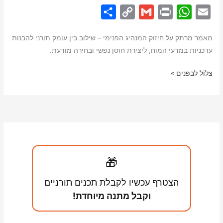
S
C
G
P
W
E
h
o
m
r
h
m
מאמר מרתק על חיזוק המנהיג הפנימי – שילוב בין עומק תורני להבנות
a
p
a
i
a
a
עדכניות במדעי המוח, ליצירת חוסן נפשי ובחירה מודעת.
r
y
i
n
t
i
e
L
l
t
s
l
חיזוק
צלוֹל לבפנים »
המנהיג
i
A
הפנימי
n
p
k
p
🎁
הצטרף עכשיו לקבלת תכנים תורניים
וקבל מתנה מיוחדת!