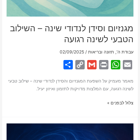
מגנזיום וסידן לנדודי שינה – השילוב
הטבעי לשינה רגועה
עבודת ה'
,
תזונה ובריאות
/
02/09/2025
S
C
G
P
W
E
h
o
m
r
h
m
מאמר מעמיק על השפעת המגנזיום והסידן לנדודי שינה – שילוב טבעי
a
p
a
i
a
a
לשינה רגועה, עם המלצות מדויקות לתזמון ואיזון יעיל.
r
y
i
n
t
i
e
L
l
t
s
l
מגנזיום
צלוֹל לבפנים »
וסידן
i
A
לנדודי
n
p
שינה
k
p
–