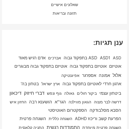
שאלונים אישיים
תזונה ובריאות
ענן תגיות:
ASD
ASD1
ASD בתפקוד גבוה
אברכים
אדם רגיש מאוד
אוטיזם
אוטיזם בתפקוד גבוה
אוטיזם בתפקוד גבוה מבוגרים
אלול
אספרגר
אמונה
אפיגנטיקה
ארגון חרדי לאוטיזם בתפקוד גבוה
ארץ ישראל
בטחון בה'
דיכאון
דברי חיזוק
ביטחון עצמי
ביקור חולים
גאולה
גוף ונפש
דרשה לבר מצוה
הגאון מווילנה
הגר"א
הושענא רבה
החזון איש
הסבא מסלבודקה
הספקטרום האוטיסטי
הפרעת קשב וריכוז ADHD
השגחה כללית
השגחה פרטית
התמודדות רגשית
השגחה פרטית מיוחדת
התניה קלאסית