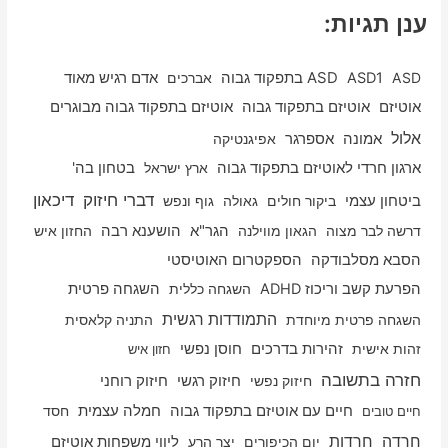
ענן תגיות:
ASD
ASD1
ASD בתפקוד גבוה
אברכים
אדם רגיש מאוד
אוטיזם
אוטיזם בתפקוד גבוה
אוטיזם בתפקוד גבוה מבוגרים
אלול
אספרגר
אמונה
אפיגנטיקה
ארגון חרדי לאוטיזם בתפקוד גבוה
ארץ ישראל
בטחון בה'
דיכאון
דברי חיזוק
ביטחון עצמי
ביקור חולים
גאולה
גוף ונפש
דרשה לבר מצוה
הגאון מווילנה
הגר"א
הושענא רבה
החזון איש
הסבא מסלבודקה
הספקטרום האוטיסטי
הפרעת קשב וריכוז ADHD
השגחה כללית
השגחה פרטית
התמודדות רגשית
השגחה פרטית מיוחדת
התניה קלאסית
זהות אישית
זהירות בדרכים
חוסן נפשי
חזון איש
חזרה בתשובה
חיזוק רוחני
חיזוק נפשי
חיזוק רגשי
חיים עם אוטיזם בתפקוד גבוה
חמלה עצמית
חסד
חיים טובים
חרדה
חרדות
יום הכיפורים
יצר הרע
ליווי משפחות אוטיזם