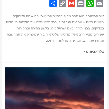
S
C
G
P
W
E
h
o
m
r
h
m
אור ההשגחה הוא ספר מקיף המאיר את נושא ההשגחה האלוקית
a
p
a
i
a
a
מזוויות רבות – מהבנת הנהגת ה’ בכל פרט ופרט ועד מדרגות מיוחדות
r
y
i
n
t
i
בצדיקים, בבני תורה ובעם ישראל כולו. בלשון בהירה ובמקורות
e
L
l
t
s
l
עשירים מציג הרב אשר מורסקי שליט”א חיבור שמעמיק את המחשבה
i
A
ומחזק את הלב, ומוגש עתה להורדה חינם.
n
p
ספר
צלוֹל לבפנים »
k
p
אור
ההשגחה
–
על
השגחה
פרטית
וכללית
|
להורדה