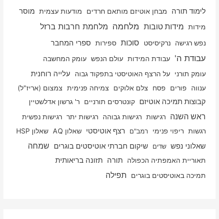
לימוד תורה
מבחן אוטיזם מותאם חרדים
מודעות עצמית
מוסר
מלחמה
מלחמת חרבות ברזל
מידות טובות
מידות
סוכות
נפש רגישה
נרקיסיסט
ספירות
ספרי המחבר
עבודת ה'
עבודת המידות
עולם הנפש
עומק המחשבה
עלייה רוחנית
עומק תורני
על הרצף האוטיסטי בתפקוד גבוה
ענווה
פורים
פסח
צלם אלוקים
צמיחה פנימית
צמצום (אריז"ל)
קבוצות תמיכה אוטיזם
קונטרסים תורניים
ר' גרשון אדלשטיין
ראש השנה
רגישות
רגישות גבוהה
רגישות יתר
רגישות נפשית
רגשות
ריפוי פנימי
רצף אוטיסטי
שאלון AQ
שאלון HSP
רמב"ם
שמחה
שאלוני נפש
שיקום חברתי אוטיסטים בוגרים
שדים
תאוריית האמפתיה הכפולה
תורה
תזונה בריאותית
תפילה
תמיכה באוטיסטים בוגרים