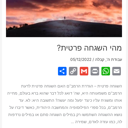
חינם
מהי השגחה פרטית?
עבודת ה'
,
קבלה
/
05/12/2022
S
C
G
P
W
E
h
o
m
r
h
m
השגחה פרטית – הגדרת הרמב”ם האם השגחה פרטית לדעת
a
p
a
i
a
a
הרמב”ם משמעותה היא, שה’ דואג לכל דבר שהוא ברא בעולם, מחייה
r
y
i
n
t
i
אותו ומשגיח עליו כיצד יפעל ומה יעשה? התשובה היא: לא. עד
e
L
l
t
s
l
הרמב”ם, בכל ספרי הפילוסופיה והמחשבה היהודית, כאשר דיברו על
i
A
נושא ההשגחה השתמשו רק במילים השגחה סתם או במילים נרדפות
לה, כמו עזרה לאדם, שמירה …
n
p