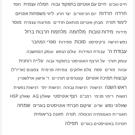
חיים עם אוטיזם בתפקוד גבוה
חמלה עצמית
חסד
חיים טובים
חרדה
חרדות
יום הכיפורים
יצר הרע
ליווי משפחות אוטיזם
לימוד תורה
מבחן אוטיזם מותאם חרדים
מודעות עצמית
מוסר
מלחמה
מלחמת חרבות ברזל
מידות טובות
מידות
סוכות
נפש רגישה
נרקיסיסט
ספירות
ספרי המחבר
עבודת ה'
עבודת המידות
עולם הנפש
עומק המחשבה
עלייה רוחנית
עומק תורני
על הרצף האוטיסטי בתפקוד גבוה
ענווה
פורים
פסח
צלם אלוקים
צמיחה פנימית
צמצום (אריז"ל)
קבוצות תמיכה אוטיזם
קונטרסים תורניים
ר' גרשון אדלשטיין
ראש השנה
רגישות
רגישות גבוהה
רגישות יתר
רגישות נפשית
רגשות
ריפוי פנימי
רצף אוטיסטי
שאלון AQ
שאלון HSP
רמב"ם
שמחה
שאלוני נפש
שיקום חברתי אוטיסטים בוגרים
שדים
תאוריית האמפתיה הכפולה
תורה
תזונה בריאותית
תפילה
תמיכה באוטיסטים בוגרים