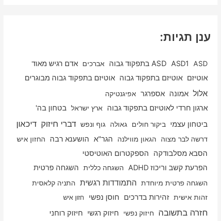
ענן תגיות:
ASD
ASD1
ASD בתפקוד גבוה
אברכים
אדם רגיש מאוד
אוטיזם
אוטיזם בתפקוד גבוה
אוטיזם בתפקוד גבוה מבוגרים
אלול
אספרגר
אמונה
אפיגנטיקה
ארגון חרדי לאוטיזם בתפקוד גבוה
ארץ ישראל
בטחון בה'
דיכאון
דברי חיזוק
ביטחון עצמי
ביקור חולים
גאולה
גוף ונפש
דרשה לבר מצוה
הגאון מווילנה
הגר"א
הושענא רבה
החזון איש
הסבא מסלבודקה
הספקטרום האוטיסטי
הפרעת קשב וריכוז ADHD
השגחה כללית
השגחה פרטית
התמודדות רגשית
השגחה פרטית מיוחדת
התניה קלאסית
זהות אישית
זהירות בדרכים
חוסן נפשי
חזון איש
חזרה בתשובה
חיזוק רוחני
חיזוק נפשי
חיזוק רגשי