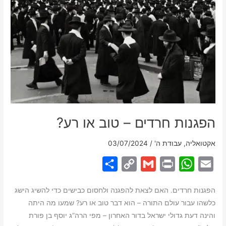
הפגנות חרדים – טוב או רע?
אקטואליה
,
עבודת ה'
/
03/07/2024
S
C
G
P
W
E
h
o
m
r
h
m
הפגנות חרדים. האם לצאת להפגנה ולחסום כבישים כדי להשיג הישג
a
p
a
i
a
a
כלשהו עבור עולם התורה – הוא דבר טוב או רע? שמעו מה היתה
r
y
i
n
t
i
והינה דעת גדולי ישראל בדור האחרון – מפי הרה”ג יוסף בן פורת
e
L
l
t
s
l