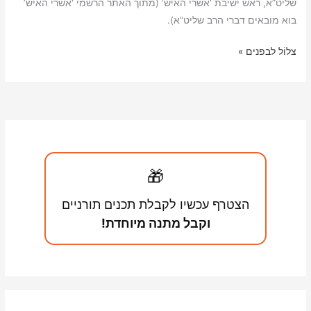
שליט”א, ראש ישיבת ‘אשרי האיש’ (מתוך האתר הרשמי ‘אשרי האיש’
i
A
בוא מובאים דברי הרב שליט”א).
n
p
הפגנות
צלוֹל לבפנים »
k
p
חרדים
–
טוב
או
רע?
🎁
הצטרף עכשיו לקבלת תכנים תורניים
וקבל מתנה מיוחדת!