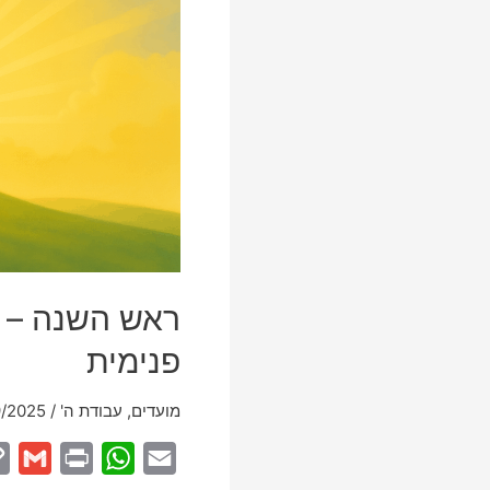
ראש השנה – י
פנימית
מועדים
,
עבודת ה'
/
9/2025
G
P
W
E