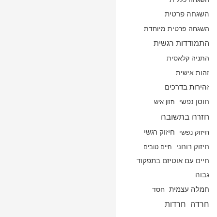
השגחה פרטית
השגחה פרטית מיוחדת
התמודדות רגשית
התניה קלאסית
זהות אישית
זהירות בדרכים
חוסן נפשי
חזון איש
חזרה בתשובה
חיזוק נפשי
חיזוק רגשי
חיזוק רוחני
חיים טובים
חיים עם אוטיזם בתפקוד
גבוה
חמלה עצמית
חסד
חרדה
חרדות