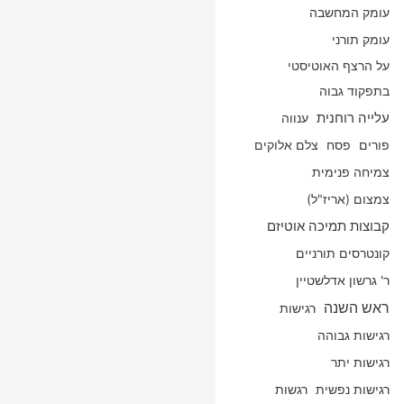
עומק המחשבה
עומק תורני
על הרצף האוטיסטי
בתפקוד גבוה
עלייה רוחנית
ענווה
פורים
פסח
צלם אלוקים
צמיחה פנימית
צמצום (אריז"ל)
קבוצות תמיכה אוטיזם
קונטרסים תורניים
ר' גרשון אדלשטיין
ראש השנה
רגישות
רגישות גבוהה
רגישות יתר
רגישות נפשית
רגשות