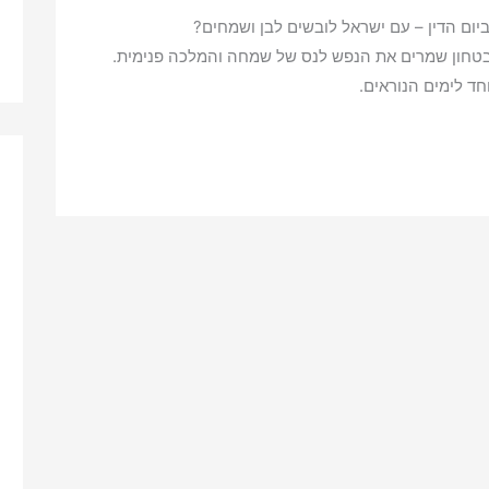
h
o
ום הדין – עם ישראל לובשים לבן ושמחים?
a
p
בטחון שמרים את הנפש לנס של שמחה והמלכה פנימית.
r
y
חד לימים הנוראים.
e
L
i
n
k