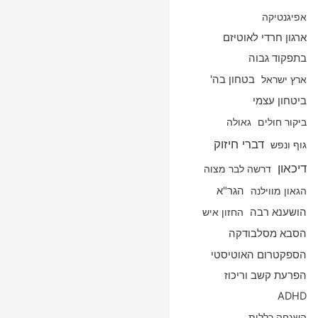
אפיגנטיקה
ארגון חרדי לאוטיזם
בתפקוד גבוה
ארץ ישראל
בטחון בה'
ביטחון עצמי
ביקור חולים
גאולה
דברי חיזוק
גוף ונפש
דיכאון
דרשה לבר מצוה
הגאון מווילנה
הגר"א
הושענא רבה
החזון איש
הסבא מסלבודקה
הספקטרום האוטיסטי
הפרעת קשב וריכוז
ADHD
השגחה כללית