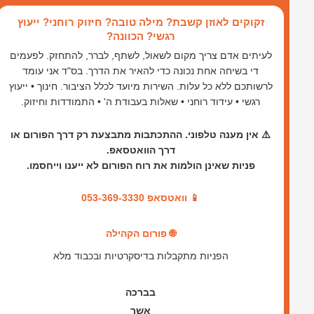
ילוג
זקוקים לאוזן קשבת? מילה טובה? חיזוק רוחני? ייעוץ
תוכן
רגשי? הכוונה?
לעיתים אדם צריך מקום לשאול, לשתף, לברר, להתחזק. לפעמים
די בשיחה אחת נכונה כדי להאיר את הדרך. בס"ד אני עומד
לרשותכם ללא כל עלות. השירות מיועד לכלל הציבור. חינוך • ייעוץ
רגשי • עידוד רוחני • שאלות בעבודת ה' • התמודדות וחיזוק.
⚠️ אין מענה טלפוני. ההתכתבות מתבצעת רק דרך הפורום או
דרך הוואטסאפ.
פניות שאינן הולמות את רוח הפורום לא ייענו וייחסמו.
📱 וואטסאפ 053-369-3330
🌐 פורום הקהילה
הפניות מתקבלות בדיסקרטיות ובכבוד מלא
בברכה
אשר