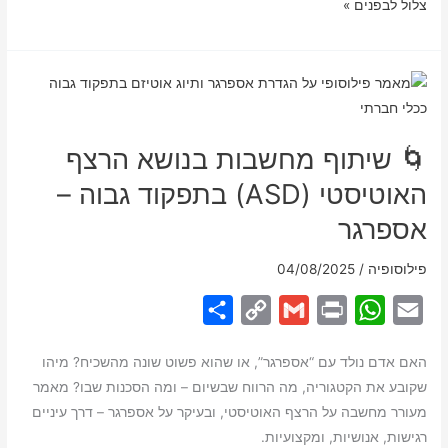
האם
צלוֹל לבפנים »
n
p
לאדם
k
p
על
הרצף
האוטיסטי
(ASD)
🌀 שיתוף מחשבות בנושא הרצף
יש
רגשות?
האוטיסטי (ASD) בתפקוד גבוה –
תלוי
אספרגר
את
מי
פילוסופיה
/
04/08/2025
שואלים…
S
C
G
P
W
E
h
o
m
r
h
m
האם אדם נולד עם “אספרגר”, או שהוא פשוט שונה מהשכיח? מיהו
a
p
a
i
a
a
שקובע את הקטגוריה, מה הרווח שבשיום – ומה הסכנות שבו? מאמר
r
y
i
n
t
i
מעורר מחשבה על הרצף האוטיסטי, ובעיקר על אספרגר – דרך עיניים
e
L
l
t
s
l
רגישות, אנושיות, ומקצועיות.