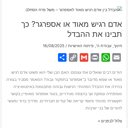
AQ
–
בדיקה
אדם רגיש מאוד או אספרגר? כך
ראשונית
למאפייני
תבינו את ההבדל
תקשורת
על
חינוך
,
עבודת ה'
,
פיתוח האישיות
/
16/08/2025
הרצף
S
C
G
P
W
E
|
h
o
m
r
h
m
גרסה
הורים רבים שואלים את עצמם: האם הבן שלי הוא פשוט אדם רגיש
ייחודית
a
p
a
i
a
a
מאוד או שמא מדובר ב־אספרגר בתפקוד גבוה? המאמר מסביר בצורה
לציבור
r
y
i
n
t
i
בהירה את ההבדל המהותי: רגישות גבוהה מתבטאת באינטואיציה
החרדי
e
L
l
t
s
l
ואמפתיה עמוקה אך בהצפה מגירויים, בעוד אספרגר מאופיין בקושי
i
A
תקשורתי מהותי וחוסר קריאה של קודים חברתיים. מדריך ברור ומעשי
להורים של בני ישיבות.
n
p
k
p
אדם
צלוֹל לבפנים »
רגיש