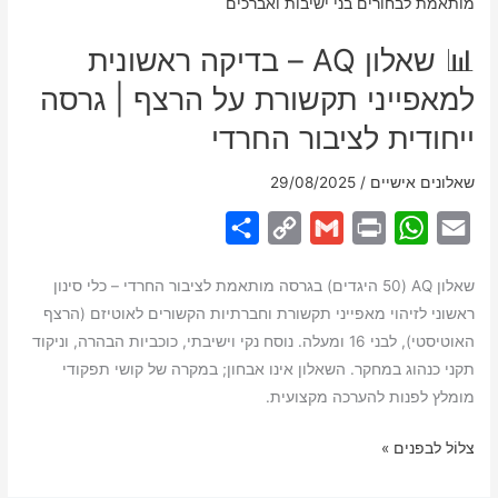
HSP
📊 שאלון AQ – בדיקה ראשונית
המקוון
והעדכני
למאפייני תקשורת על הרצף | גרסה
(2024)
ייחודית לציבור החרדי
–
מותאם
שאלונים אישיים
/
29/08/2025
לבחורי
ישיבות,
S
C
G
P
W
E
אברכים
h
o
m
r
h
m
ומבוגרים
שאלון AQ (50 היגדים) בגרסה מותאמת לציבור החרדי – כלי סינון
a
p
a
i
a
a
חרדים
ראשוני לזיהוי מאפייני תקשורת וחברתיות הקשורים לאוטיזם (הרצף
r
y
i
n
t
i
האוטיסטי), לבני 16 ומעלה. נוסח נקי וישיבתי, כוכביות הבהרה, וניקוד
e
L
l
t
s
l
תקני כנהוג במחקר. השאלון אינו אבחון; במקרה של קושי תפקודי
i
A
מומלץ לפנות להערכה מקצועית.
n
p
📊
צלוֹל לבפנים »
k
p
שאלון