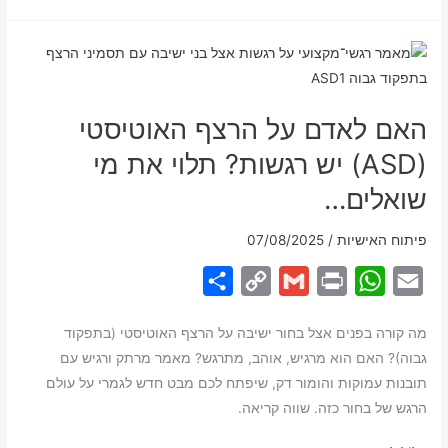
מאוד
או
אספרגר?
כך
האם לאדם על הרצף האוטיסטי
תבינו
את
(ASD) יש רגשות? תלוי את מי
ההבדל
שואלים…
פיתוח האישיות
/
07/08/2025
S
C
G
P
W
E
h
o
m
r
h
m
מה קורה בפנים אצל בחור ישיבה על הרצף האוטיסטי (בתפקוד
a
p
a
i
a
a
גבוה)? האם הוא מרגיש, אוהב, מתרגש? מאמר מרתק ורגיש עם
r
y
i
n
t
i
תובנות עמוקות והומור דק, שיפתח לכם מבט חדש לגמרי על עולם
e
L
l
t
s
l
הרגש של בחור כזה. שווה קריאה.
i
A