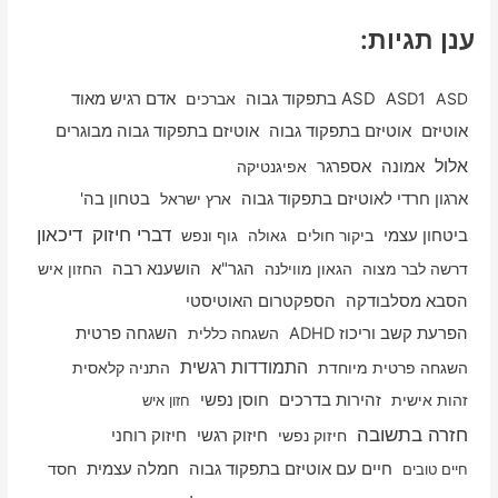
ענן תגיות:
ASD
ASD1
ASD בתפקוד גבוה
אברכים
אדם רגיש מאוד
אוטיזם
אוטיזם בתפקוד גבוה
אוטיזם בתפקוד גבוה מבוגרים
אלול
אספרגר
אמונה
אפיגנטיקה
ארגון חרדי לאוטיזם בתפקוד גבוה
ארץ ישראל
בטחון בה'
דיכאון
דברי חיזוק
ביטחון עצמי
ביקור חולים
גאולה
גוף ונפש
דרשה לבר מצוה
הגאון מווילנה
הגר"א
הושענא רבה
החזון איש
הסבא מסלבודקה
הספקטרום האוטיסטי
הפרעת קשב וריכוז ADHD
השגחה כללית
השגחה פרטית
התמודדות רגשית
השגחה פרטית מיוחדת
התניה קלאסית
זהות אישית
זהירות בדרכים
חוסן נפשי
חזון איש
חזרה בתשובה
חיזוק רוחני
חיזוק נפשי
חיזוק רגשי
חיים עם אוטיזם בתפקוד גבוה
חמלה עצמית
חסד
חיים טובים