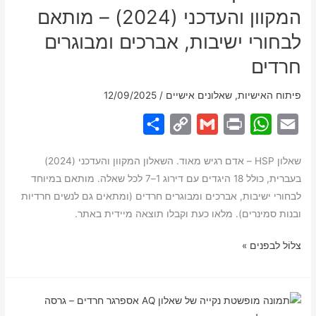
המקוון והעדכני (2024) – מותאם
לבחורי ישיבות, אברכים ומבוגרים
חרדים
פיתוח האישיות
,
שאלונים אישיים
/
12/09/2025
S
C
G
P
W
E
h
o
m
r
h
m
שאלון HSP – אדם רגיש מאוד. השאלון המקוון והעדכני (2024)
a
p
a
i
a
a
בעברית, כולל 18 היגדים עם דירוג 1–7 לכל שאלה. מותאם במיוחד
r
y
i
n
t
i
לבחורי ישיבות, אברכים ומבוגרים חרדים (ומתאים גם לנשים חרדיות
e
L
l
t
s
l
ובנות סמינרים). מלאו כעת וקבלו תוצאה מיידית באתר.
i
A
💡
צלוֹל לבפנים »
n
p
שאלון
k
p
אדם
רגיש
מאוד