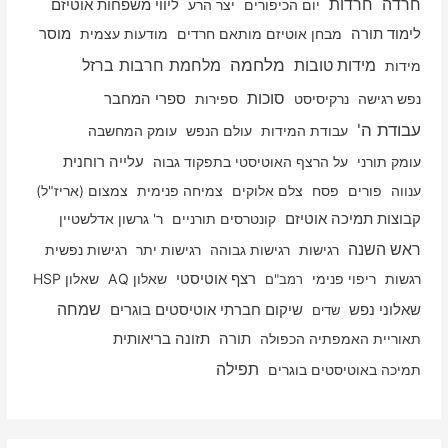
חרדה
חרדות
יום הכיפורים
יצר הרע
ליווי משפחות אוטיזם
לימוד תורה
מבחן אוטיזם מותאם חרדים
מודעות עצמית
מוסר
מלחמה
מלחמת חרבות ברזל
מידות טובות
מידות
סוכות
נפש רגישה
נרקיסיסט
ספירות
ספרי המחבר
עבודת ה'
עבודת המידות
עולם הנפש
עומק המחשבה
עלייה רוחנית
עומק תורני
על הרצף האוטיסטי בתפקוד גבוה
ענווה
פורים
פסח
צלם אלוקים
צמיחה פנימית
צמצום (אריז"ל)
קבוצות תמיכה אוטיזם
קונטרסים תורניים
ר' גרשון אדלשטיין
ראש השנה
רגישות
רגישות גבוהה
רגישות יתר
רגישות נפשית
רגשות
ריפוי פנימי
רצף אוטיסטי
שאלון AQ
שאלון HSP
רמב"ם
שמחה
שאלוני נפש
שיקום חברתי אוטיסטים בוגרים
שדים
תאוריית האמפתיה הכפולה
תורה
תזונה בריאותית
תפילה
תמיכה באוטיסטים בוגרים