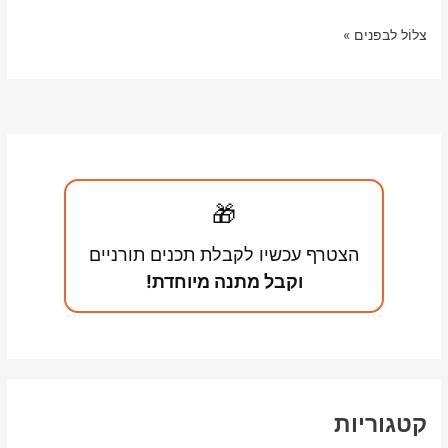
i
A
🌀
צלוֹל לבפנים »
n
p
שיתוף
k
p
מחשבות
בנושא
הרצף
האוטיסטי
(ASD)
🎁
בתפקוד
גבוה
הצטרף עכשיו לקבלת תכנים תורניים
–
וקבל מתנה מיוחדת!
אספרגר
קטגוריות