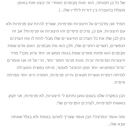
של כל בן תמותה, הוא ימות מבפנים (ואחרי זה יבצע זאת באופן
מוצלח בהעברה בין דורית לילדיו שלו…).
תמיד אנו מדברים על חיצוניות ופנימיות, שצריך להיות עם פנימיות ולא
עם חיצוניות, אם כן, צרכים פיסיים זהו חיצוניות או פנימיות? אב זה
נתן לבן שלו את כל הצרכים החיצוניים שלו מבלי לתת לו את הצרכים
הנפשיים, רגשיים רוחניים שלו, ולכן הוא מת מבפנים. האם אדם שמת
מבפנים הוא פחות מאדם שמת בגופו ממש או יותר גרוע מכך? מדד
חיצוניות ופנימיות יוכיח: מוות פנימי חמור יותר, הרי על זה אנו אומרים
“גדול המחטיאו יותר ממן ההורגו” לאמור, מיתה נפשית המובילה
למיתה רוחנית ועשיית חטאים והיינו פנימיות, חמורה היא יותר ממיתה
פיסית.
הבן במקרה שלנו בעצם טוען נתתם לי חיצוניות, לא פנימיות, אני זקוק
נואשות לפנימיות, לצרכים הפנימיים שלי.
ומה אומר המרצה? הבן אומר שצריך לאהוב באמת ולא בגלל שאתה
אבא שלו…