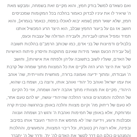
ואם כשאדם למשל בודק חמץ, והוא מקיים זאת בשמחה, ומבקש מאת
ה’ שיאיר לו את עיניו לבדוק כאמור בהלכה בכל המקומות שמכניסים
חמץ, שלא ישאר חמץ [שמא יבוא לאוכלו בפסח, כנאמר בגמרא], והוא
חושב אז גם על ביעור החמץ שבלב, הוא היצר הרע המכשיל אותנו
תמיד ומפיל אותנו לעבירות, ולעבירה הגדולה של עצבות וכעס,
בלבולים ודמיונות של בני אדם, כמו שכותב הרמב”ם בהלכות תשובה
[על עבירת הכעס ושאר מידות שאינם מתוקנות וחיסרון פיתוח האישיות
של האדם, שעליו לשוב בתשובה עליהן ולפתח את אישיותו], וחושב
לבער את היצר הרע הזה ולקיים את כל המצוות מתוך שמחה של קרבת
ה’ ועבודתו, ומתוך ידיעה ואמונה ברורה, מוחשית וחווייתית, שה’ אוהב
את עמו ישראל ואוהב כל יהודי ואוהב אותו, ורוצה בו, ושמח בו שהוא,
היהודי, מקיים את מצוותיו מתוך אהבה יראה ושמחה, אזי כל הקיום
של ההלכה והמנהגים ונוהגי ההלכה שהיהודי עושה, יש להם טעם אחר,
לא טעם של ריחוק מה’ וקיום מצוות והלכה באופן ובהרגשה טכנית קרה
ומרוחקת, אלא באופן של חמימות ואהבת ה’ ורגש רב ושמחה וענווה
וסבלנות ורוגע, וידיעה שה’ לא מחפש את היהודי העובד אותו בסיבוב
ובפינה, אלא רוצה רק בטובתו, וכל ריבוי המצוות, והמעשים, וההלכות
והמנהגים כולם הם דרך לקשר את האדם לה’ ית’, ודרך של ה’ יתברך