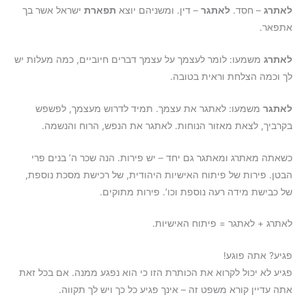
לאתרג
– חסד.
לאתגר
– דין. ומשניהם יוצא
תפארת
ישראל אשר בך
אתפאר.
לאתרג
משמעו: לומר לעצמך על עצמך דברים חיוביים, כמה מעלות יש
לך וכמה הצלחת וראית בטובה.
לאתגר
משמעו: לאתגר את עצמך. תמיד לדרוש מעצמך, לפשפש
בקרביך, לצאת מאזור הנוחות. לאתגר את הנפש, הרוח והנשמה.
כשאתה מאתרג ומאתגר גם יחד – יש פירות. הנה שכר ה’ בנים פרי
הבטן. פירות של פיתוח האישיות היהודית, של רכישת מסכת נוספת,
של כבישת מידה רעה נוספת וכו’. פירות מתוקים.
לאתרג + לאתגר = פיתוח האישיות.
פגיע? אתה פוגע!
פגיע לא יכול לקרוא את הכותרת הזו כי הוא נפגע ממנה. אם בכל זאת
אתה עדיין קורא משפט זה – אינך פגיע כל כך ויש לך תקווה.