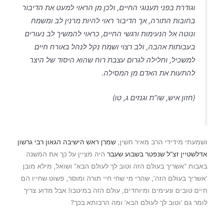
וגודרת בפני תענוגי החיים, ולכן מן הראוי למעט את הדיבור
בחובות התורה, אך הדיבור ראוי להיות מרנין לב ומשמח
ונוטה אל הנעימות ורגשי החיים, כראוי להמשיך לב נעורים
בעבותות אהבה, ולב רצוי ושמח נקל לנהל באורח חיים
למשכיל, וחלילה לגרום עצבת רוח שהוא היסוד של היצר
להתעות את האדם מן המסילה.
(חזון איש, שו”ת וגנזים ג, טו)
ושמעתי מידידי הרב מאיר חשין,
שמרן ראש הישיבה הגאון רבי גרשון
אדלשטיין זצ”ל שנפטר בשבוע שעבר
היה מציין על כך את המשנה
באבות “אשריך בעולם הזה וטוב לך לעולם הבא” ושואל, מילא מובן
‘אשריך בעולם הזה’, שהרי מי שחי חיי תורה ומוסר, פשוט שחייו הם
חיים טובים ונעימים ומיוחדים, עולם הזה במיטבו! אבל מדוע צריך
לומר גם ‘וטוב לך לעולם הבא’ ומה הרבותא בכך?