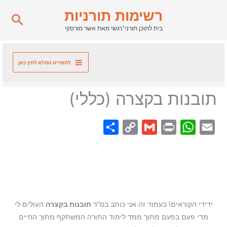
ילוג
רשימות תורניות
חיפו
תוכן
בית לתוכן תורני־רגשי מאת אשר מורסקי
לתפריט המלא לחץ כאן
תובנות בקצרה (כללי)
S
C
G
P
W
E
h
o
m
r
h
m
a
p
a
i
a
a
r
y
i
n
t
i
e
L
l
t
s
l
i
A
ידידי הקוראים! בעמוד זה אני כותב בס”ד
תובנות בקצרה
העולים לי
מדי פעם בפעם מתוך ממד לימוד התורה המשתקף מתוך החיים
n
p