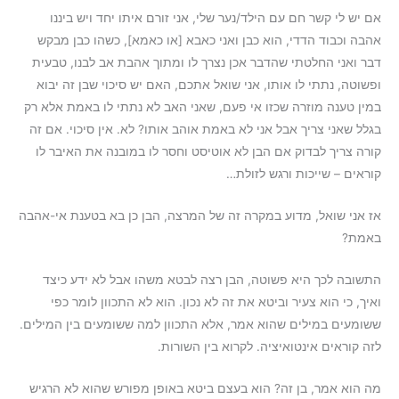
אם יש לי קשר חם עם הילד/נער שלי, אני זורם איתו יחד ויש ביננו
אהבה וכבוד הדדי, הוא כבן ואני כאבא [או כאמא], כשהו כבן מבקש
דבר ואני החלטתי שהדבר אכן נצרך לו ומתוך אהבת אב לבנו, טבעית
ופשוטה, נתתי לו אותו, אני שואל אתכם, האם יש סיכוי שבן זה יבוא
במין טענה מוזרה שכזו אי פעם, שאני האב לא נתתי לו באמת אלא רק
בגלל שאני צריך אבל אני לא באמת אוהב אותו? לא. אין סיכוי. אם זה
קורה צריך לבדוק אם הבן לא אוטיסט וחסר לו במובנה את האיבר לו
קוראים – שייכות ורגש לזולת…
אז אני שואל, מדוע במקרה זה של המרצה, הבן כן בא בטענת אי-אהבה
באמת?
התשובה לכך היא פשוטה, הבן רצה לבטא משהו אבל לא ידע כיצד
ואיך, כי הוא צעיר וביטא את זה לא נכון. הוא לא התכוון לומר כפי
ששומעים במילים שהוא אמר, אלא התכוון למה ששומעים בין המילים.
לזה קוראים אינטואיציה. לקרוא בין השורות.
מה הוא אמר, בן זה? הוא בעצם ביטא באופן מפורש שהוא לא הרגיש