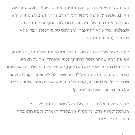
והדת שלך היא איננה רק דת המזניחה את הרציונליזם (לשיטתך) של
האדם, אלא היא עושה מעשה חמור הרבה יותר (שוב לשיטתך), היא
מטביעה אותו בים של תשובות מעורפלות הנזקקות לתת מענה
לשאלות: “מדוע לא להתאבד” (המיתוס של סיזיפוס) ו”מדוע לא
לרצוח?” (האדם המורד)…
אין לי בעיה שאתה נהנה מכך והדבר ממלא את חלל זמנך, וכל ישותך
אפופה במין שמחה לאיד בכתותך (לפי אמונתך) את כל מאמיני
הטרנסצנדנטיות. אבל בוא לא נסחף, לא חידשת דבר מלבד הנאה מסוג
מאוד מסוים… (מזוכיזם אולי?) ונא השאר לנו לקרוא את ‘קהלת’ ולהבין
שככלות כל האבסורדים, את האלוהים ירא ואת מצוותיו שמור – כי זה
כל
האדם. הטרנסצנדנטליות. כן!
אז היה שלום אלבר, ונוח בשלום על משכבך תחת צל כנפי
הטרנסנדנטיות-הרציונליסטית-האבסורדית-מרדנית בה התאבדת
בחייך. אבל באמת.