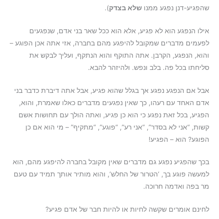
שהפגיע-דנן נפגע ממנו
שלא בצדק
).
אילו הנפגע הוא לא פגיע, אלא הוא ככל שאר בני אדם, שנפגעים
לפעמים מדברים שמקובל להיפגע מהם בחברה, אזי אתה אכן הפוגע –
והוא, הנפגע, הקרבן. אתה התוקף והוא הנתקף, ועליך לבקש את
סליחתו בכל פה. בלב ונפש. ולהיזהר להבא.
אבל אם הנפגע נפגע אך בגלל שהוא פגיע, אבל אתה דיברת כדבר בני
אדם האחד עם רעהו, כך שאין נפגעים מדברים כאלו שאמרת, והוא,
הפגיע, בכל זאת נפגע כי הוא כן פגיע, ואתה הולך עם תחושות אשם
קשות, “אני לא בסדר”, “אני רע”, “פוגע”, “מתקיף” – מי הוא אם כן
הפוגע? הוא – הפגיע!
בכך שהפגיע נפגע גם מדברים שאין מקובל בחברה להיפגע מהם, הוא
למעשה פוגע בך, ‘הטרור של החלש’, והוא מותיר אותך תמיד עם טעם
מר בפה ואדמה חרוכה.
לחינם אומרים שקשה לחיות או להיות חבר של אדם פגיע?