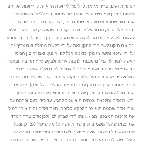
לטעויות ואיננו צריך מחמת כן ליפול לזרועות הייאוש, כי זרועות אלו הם
זרועות תמנון שמושיט היצר הרע ברוב שמחה כדי ללכוד ברשתו עוד
אדם טוב שחטא או טעה או שניהם יחד, ועל האדם לברוח מזרועות
תמנון אלו הרחק הרחק על ידי שינון נקודה זו שהוא רק אדם ואדם עלול
לטעות ולקבל את עצמו ולדעת שיש תשובה, וניתן תמיד לחזור בתשובה
וגם אם הזקנו לשני ניתן לתקן זאת על ידי בקשת מחילה ואם צריך גם
על ידי שיפוי ותשלומי נזק וכדומה הכל לפי הענין, ואם זה בין הבעל
לאשה לומר לה מילים טובות ולרצות אותה ולבקש סליחתה בחן ובחסד
עד שתאמר סלחתי ואם מדובר על אחד הילדים שלנו שעשינו כלפיו
עוול ועשינו או אמרנו מילה לא במקום או התנהגות של עצבנות, עלינו
לפייס אותו באופן חכם וכן עד שיתפייס [מבלי שינצל זאת], אבל אם
אדם נופל לזרועות התמנון של היצר הרע והוא מלא נקיפות מצפון
ורגשות אדם והלקאה עצמית הוא עלול להגיע עד לידי כעס וחרמה על
אותו אדם שממנו הוא צריך לבקש סליחה, היות ואדם זה הוא הגורם לו
את נקיפות המצפון ומביא אותו לידי שברון לב, ולכן אדם צריך לעודד
את עצמו שהכל משמים וכיון שהוא עשה כל מה שיכול לפני כן ובכל
זאת הוא נפל לטעות ועשה מעשים לא נאותים ומכעיסים ומפריעים
לזולת שהזולת נפגע ממנו ונעלב ממנו וכו’, צריך לדעת שהכל משמים