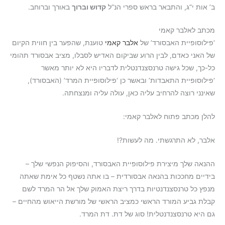
ב’ אות י”ג, והתבאר בראש ספרי הנ”ל
קדוש וברוך
באורך וברוחב.
מכתב לאלבר קאמי
‘פילוסופיית האבסורד’ של
אלבר קאמי
טוענת, שהפער בין חווית הקיום
של האני כאדם, לבין הרוע שביקום האדיש לסבלו, מציב אבסורד תהומי
כל-כך, שכל גישה טרנסצנדנטלית לדבריו היא לא יותר מאשר
‘פילוסופיית התאבדות’ ובאשר כן ‘פילוסופיית המרד’ (האבסורד),
שאינני רוצה להרחיב עליה כאן, עולה עליה ומנצחתה.
להלן מכתב פתוח לאלבר קאמי:
אלבר, לא התרגשתי. מה לעשות?!
ההנאה שלך מיצירת פילוסופיית האבסורד, והסיפוק הנפשי שלך –
בידיים מחככות בהנאה אבסורדית – בו אתה נשטף כל אימת שאתה
מנפץ כל טרנסצנדנטיות בדרך ריצת האמוק שלך אל הר המרד לשם
קבלת גביע המורד הראשי כמציב הראשי של מורשת הייאוש מהחיים –
גם היא טרנסצנדנטלית! סוג של דת. דת המרד.