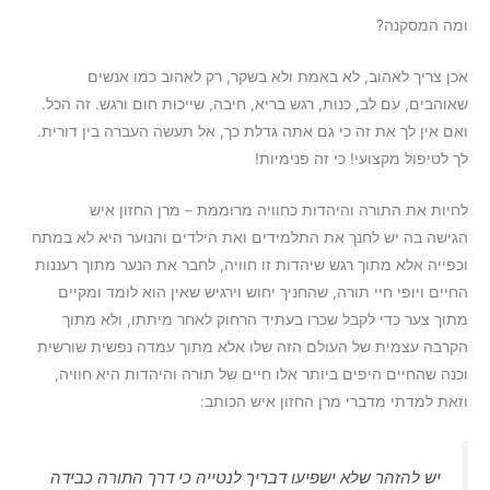
ומה המסקנה?
אכן צריך לאהוב, לא באמת ולא בשקר, רק לאהוב כמו אנשים
שאוהבים, עם לב, כנות, רגש בריא, חיבה, שייכות חום ורגש. זה הכל.
ואם אין לך את זה כי גם אתה גדלת כך, אל תעשה העברה בין דורית.
לך לטיפול מקצועי! כי זה פנימיות!
לחיות את התורה והיהדות כחוויה מרוממת – מרן החזון איש
הגישה בה יש לחנך את התלמידים ואת הילדים והנוער היא לא במתח
וכפייה אלא מתוך רגש שיהדות זו חוויה, לחבר את הנער מתוך רעננות
החיים ויופי חיי תורה, שהחניך יחוש וירגיש שאין הוא לומד ומקיים
מתוך צער כדי לקבל שכרו בעתיד הרחוק לאחר מיתתו, ולא מתוך
הקרבה עצמית של העולם הזה שלו אלא מתוך עמדה נפשית שורשית
וכנה שהחיים היפים ביותר אלו חיים של תורה והיהדות היא חוויה,
וזאת למדתי מדברי מרן החזון איש הכותב:
יש להזהר שלא ישפיעו דבריך לנטייה כי דרך התורה כבידה