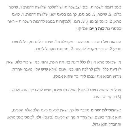
כעס דומה לשכרות, וכפי שבשכרות יש להלכה שלושה דרגות: 1. שיכור
כלוט, 2. שיכור, 3. מבוסם, כך גם בכעס ישנן שלושה דרגות: 1. כועס
נורא, 2. כועס (בינוני), 3. רוגז. (למקורות בנוגע לדרגות השכרות – ראה
בספרי
נתיבות חיים
עמ’ קו)
הדרגות של השיכור והכועס – מקבילות: 1. שיכור כלוט מקביל לכועס
נורא; 2. שיכור מקביל לכועס; 3. מבוסם מקביל לרוגז.
מי שכועס נורא אין לו כלל דעת באותה העת, והוא כמו שיכור כלוט שאין
לו דעת כלל, ולכן להלכה הוא כמו אנוס (אלא שיש עליו טענה אחרת,
מדוע הביא את עצמו לידי כך שהוא אנוס).
אבל מי שהוא כועס (בינוני) הוא כמו שיכור, שיש לו עדיין דעת. ולרוגז
(3) ודאי יש דעת.
כשה
מסילת ישרים
מדבר על כך, שאין לכעוס כעס הלב אלא הפנים,
הוא אומר בעצם, שלצורך חינוך יש לכעוס (בינוני) ולא לכעוס כעס נורא.
וההבדל הוא גדול.