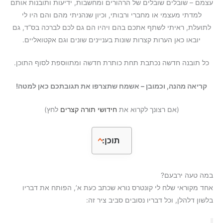
עצמם – שובלים שובלים של הרהורים ומחשבות, ידיעות ותובנות אותם
k
p
למדתי מעצמי או מחברי ורבותי, וכיון שנהניתי מהם והם היו לי
לתועלת, ראיתי לשתף אתכם בהם ויהיו הם גם לכם לברכה בס”ד, גם
יובאו כאן הערות קצרות שונות בעניינים שונים וגם אקטואליים.
כל תובנה חדשה נכתבת תחת כותרת חדשה ומתווספת לסוף התוכן.
קריאה מהנה, וכמובן – אשמח שתצרפו את תגובתכם כאן למטה!
(אם רצונך לקרוא את
חידושי תורה קצרים
לחץ)
תוכן:
במה טעה ירבעם?
אחד מקוראי שלח לי קונטרס נורא שכתב כעת א’, הפותח את דבריו
בלשון דלהלן, וכל דבריו נסובים סביב ציר זה: