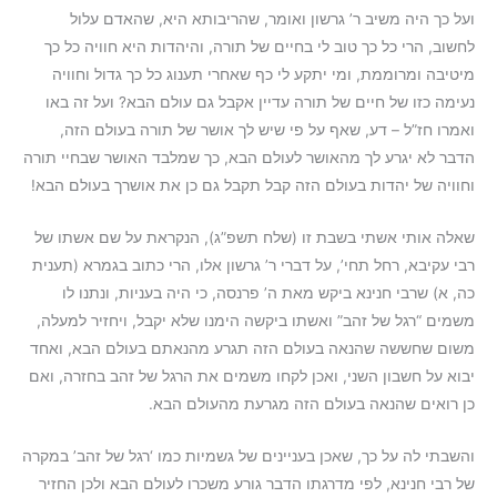
ועל כך היה משיב ר’ גרשון ואומר, שהריבותא היא, שהאדם עלול
לחשוב, הרי כל כך טוב לי בחיים של תורה, והיהדות היא חוויה כל כך
מיטיבה ומרוממת, ומי יתקע לי כף שאחרי תענוג כל כך גדול וחוויה
נעימה כזו של חיים של תורה עדיין אקבל גם עולם הבא? ועל זה באו
ואמרו חז”ל – דע, שאף על פי שיש לך אושר של תורה בעולם הזה,
הדבר לא יגרע לך מהאושר לעולם הבא, כך שמלבד האושר שבחיי תורה
וחוויה של יהדות בעולם הזה קבל תקבל גם כן את אושרך בעולם הבא!
שאלה אותי אשתי בשבת זו (שלח תשפ”ג), הנקראת על שם אשתו של
רבי עקיבא, רחל תחי’, על דברי ר’ גרשון אלו, הרי כתוב בגמרא (תענית
כה, א) שרבי חנינא ביקש מאת ה’ פרנסה, כי היה בעניות, ונתנו לו
משמים “רגל של זהב” ואשתו ביקשה הימנו שלא יקבל, ויחזיר למעלה,
משום שחששה שהנאה בעולם הזה תגרע מהנאתם בעולם הבא, ואחד
יבוא על חשבון השני, ואכן לקחו משמים את הרגל של זהב בחזרה, ואם
כן רואים שהנאה בעולם הזה מגרעת מהעולם הבא.
והשבתי לה על כך, שאכן בעניינים של גשמיות כמו ‘רגל של זהב’ במקרה
של רבי חנינא, לפי מדרגתו הדבר גורע משכרו לעולם הבא ולכן החזיר