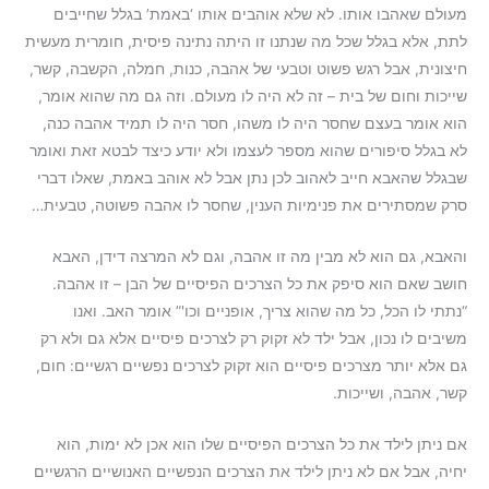
מעולם שאהבו אותו. לא שלא אוהבים אותו ‘באמת’ בגלל שחייבים
לתת, אלא בגלל שכל מה שנתנו זו היתה נתינה פיסית, חומרית מעשית
חיצונית, אבל רגש פשוט וטבעי של אהבה, כנות, חמלה, הקשבה, קשר,
שייכות וחום של בית – זה לא היה לו מעולם. וזה גם מה שהוא אומר,
הוא אומר בעצם שחסר היה לו משהו, חסר היה לו תמיד אהבה כנה,
לא בגלל סיפורים שהוא מספר לעצמו ולא יודע כיצד לבטא זאת ואומר
שבגלל שהאבא חייב לאהוב לכן נתן אבל לא אוהב באמת, שאלו דברי
סרק שמסתירים את פנימיות הענין, שחסר לו אהבה פשוטה, טבעית…
והאבא, גם הוא לא מבין מה זו אהבה, וגם לא המרצה דידן, האבא
חושב שאם הוא סיפק את כל הצרכים הפיסיים של הבן – זו אהבה.
“נתתי לו הכל, כל מה שהוא צריך, אופניים וכו'” אומר האב. ואנו
משיבים לו נכון, אבל ילד לא זקוק רק לצרכים פיסיים אלא גם ולא רק
גם אלא יותר מצרכים פיסיים הוא זקוק לצרכים נפשיים רגשיים: חום,
קשר, אהבה, ושייכות.
אם ניתן לילד את כל הצרכים הפיסיים שלו הוא אכן לא ימות, הוא
יחיה, אבל אם לא ניתן לילד את הצרכים הנפשיים האנושיים הרגשיים