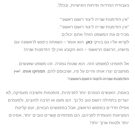
בעבודת המידות ופיתוח האישיות, ובכלל.
“אין הזדמנות שנייה ליצור רושם ראשוני”
“אין הזדמנות שנייה ליצור רושם ראשוני”.
מכירים את המשפט הזה? אתם יכולים
לקרוא עליו גם בוויקי
כאן
. הוא אומר – כשאתה ניפגש לראשונה עם
מישהו, הרושם הראשוני – הוא הקובע ואין לך הזדמנות שניה!
אל תאמינו למשפט הזה. הוא שטות גמורה. זהו משפט שאנשים
מוחצנים יצרו אותו וחיים על פיו, ושיבוסם להם.
תמחקו אותו
.
“אין
הזדמנות שנייה ליצור רושם ראשוני”
באמת, האנשים הנוטים יותר לפנימיות, מופנמות וחשיבה מעמיקה, לא
יוצרים בתחילה רושם טוב כל כך. הם מעט או הרבה לחוצים, ולפעמים
אפילו חרדים במפגש הראשון, אבל במפגשים הבאים, ועם קליטת
המציאות העומדת לפניהם, הם מפתחים קשרים טובים יותר, אמינים
יותר ולטווח ארוך יותר!