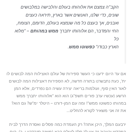
הקב”ה צמצם את אלוהותו בעולם והלבישה במלבושים
שונים, כדי שלנו, האנשים אשר בארץ, תיראה כעצים
ואבנים, אך בעצם כל מה שנמצא בעולם, הדומם, הצומח,
החי והמדבר, הם אלוהותו יתברך
ממש במהותם
– “מלוא
כל
הארץ כבודו”
כפשוטו ממש
.
אם עד היום ידענו כי העשר ספירות של עולם האצילות המה לבושים לו
ית’, כעת נתבשרנו בתורה חדשה, לא הספירות דאצילות המה לבושים
לאור האין סוף, ועולמות בריאה יצירה עשיה הם נפרדים, אלא המן
הרשע (עכשיו ערב פורים תשפ”ג) הוא הוא “אלוהותו יתברך ממש
במהותו כפשוטו ממש”! ומה עם המן-דורנו – היטלר ימ”ש? גם הוא?
את זה אני משאיר לקורא להחליט…
ירבעם המלך, היכן אתה? רק העמדת כמה פסלים ואסרת הדרך לבית
המקדש ובעבור זה אין לך חלק לעולם הבא (משנה סנהדרין י, ב), קום