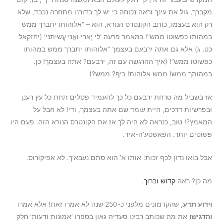
מקברך, גול את עינך וראה נכוחה כי יש לך בדורנו מתחרה נכבד, שלא
רק הוא בעצמו, כותב הקונטרס הנורא, הוא – “אלוהותו יתברך ממש
במהותו כפשוטו ממש”! כמאמר פרעה ‘לִי יְאֹרִי וַאֲנִי עֲשִׂיתִנִי’ (יחזקאל
כט, ג) אלא גם אתה ירבעם בעצמך “אלוהותו יתברך ממש במהותו
כפשוטו ממש”! (איך ההרגשה עם זה, ירבעם? אתה בעצמך! כן.
במהותך ממש! ממש אלוהות! כיף? ממש?)
אז בשביל מה טרחת ירבעם כל כך להעמיד פסלים תחת כל עץ רענן
ובפרשיות דרכים, היית עומד שם אתה בעצמך, ודי! לא חבל על
המאמץ?! טוב, כנראה לא היה לך אז את הקונטרס הנורא הזה. פעם היו
פשוטים יותר. הפאשטע’ה-איד.
אבל בואו נדון לכף זכות: אותו א’ הוא סתם נעבא’ך. לא אפיקורוס.
מה כן? ראה
קדוש וברוך
.
וידוע תדע,
שהקדמונים מלפני כ-250 שנה לא אמרו זאת! אלא אמרו
והדגישו
את מה שכותב רבינו סעדיה גאון בספרו ‘אמונות ודעות’ חלק