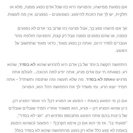
אם נפגעת ממישהו, והפגיעה היא כזו שכל אדם נפגע ממנה, מלא או
חלקית, יש לך את הזכות להיפגע. כשפוגעים – נפגעים. אין מה לעשות.
אך אם מישהו פגע בך, אבל פגיעה כזו שרוב בני אדם לא נפגעים
ממנה, או שהם נפגעים ממנה אבל רק קצת, והפגיעה חולפת מהר
ועוברים לסדר היום, ואתה כן נפגע מאוד, כדאי מאוד שתחשוב על
הפוגע.
התחושה הקשה ביותר של בן אדם היא להרגיש שהוא
לא בסדר
, שהוא
רע. כשאתה חי עם אדם פגיע, אתה יודע למה הכוונה… לעולם אתה
מרגיש ש
אתה לא בסדר
. מה שלא תעשה ומה שתנסה ותשתדל – אתה
תמיד יוצא הרע. ומי משדר לך את התחושה הזו? הוא, הפגיע!
אם כן מי הפוגע באמת – הפוגע או הפגיע דנן? הוי אומר הפגיע דנן.
כיון שהוא הפגיע דנן – פגיע, הוא משאיר אחריו תמיד שובלים שובלים
של ביצות בהם אתה הפוגע מתבוסס ומרגיש רע. “אני לא בסדר”,
“פגעתי בו”. אז מי הוא אם כן איפא הקרבן? – הפוגע! (כשהוא הפוגע
באמת לא פגע כלל אלא רק נפגע מהתחושה שהוא לא בסדר בגלל