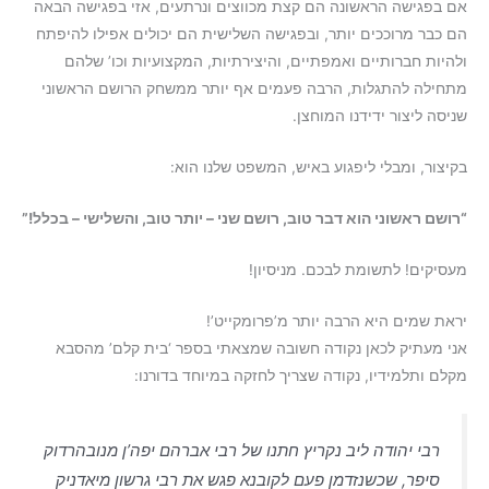
אם בפגישה הראשונה הם קצת מכווצים ונרתעים, אזי בפגישה הבאה
הם כבר מרוככים יותר, ובפגישה השלישית הם יכולים אפילו להיפתח
ולהיות חברותיים ואמפתיים, והיצירתיות, המקצועיות וכו’ שלהם
מתחילה להתגלות, הרבה פעמים אף יותר ממשחק הרושם הראשוני
שניסה ליצור ידידנו המוחצן.
בקיצור, ומבלי ליפגוע באיש, המשפט שלנו הוא:
“רושם ראשוני הוא דבר טוב, רושם שני – יותר טוב, והשלישי – בכלל!”
מעסיקים! לתשומת לבכם. מניסיון!
יראת שמים היא הרבה יותר מ’פרומקייט’!
אני מעתיק לכאן נקודה חשובה שמצאתי בספר ‘בית קלם’ מהסבא
מקלם ותלמידיו, נקודה שצריך לחזקה במיוחד בדורנו:
רבי יהודה ליב נקריץ חתנו של רבי אברהם יפה’ן מנובהרדוק
סיפר, שכשנזדמן פעם לקובנא פגש את רבי גרשון מיאדניק