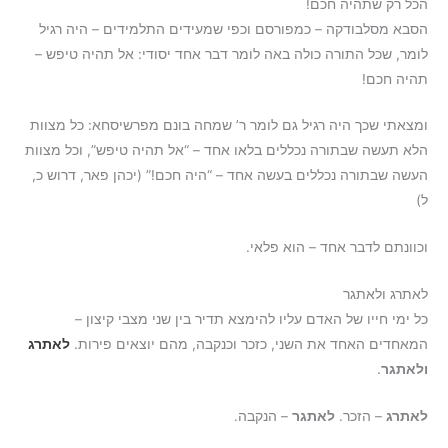
הכל רק שתהיה חכם!
הסבא מסלבודקה – כמפורסם וכפי שמעידים התלמידים – היה רגיל
לומר, שכל התורה כולה באה לומר דבר אחד יסודי: אל תהיה טיפש –
תהיה חכם!
ומצאתי שכך היה רגיל גם לומר ר’ שמחה בונם מפרשיסחא: כל מצוות
הלא תעשה שבתורה נכללים בלאו אחד – “אל תהיה טיפש”, וכל מצוות
העשה שבתורה נכללים בעשה אחד – “היה חכם!” (יכהן פאר, דרוש כ,
ל)
וכוונתם לדבר אחד – הוא פלאי.
לאתרג ולאתגר
כל ימי חייו של האדם עליו להימצא תדיר בין שני מצבי קיצון –
המאחדים האחד את השני, כזכר וכנקבה, מהם יוצאים פירות.
לאתרג
ולאתגר
.
לאתרג
– הזכר.
לאתגר
– הנקבה.