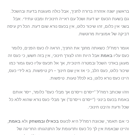
בראשון ישנה אזהרה ברורה לחניך, אבל כולה מעוגנת בדעת ובהשכל.
גם בשעת הכעס יש דעת ושכל עם ראייה חינוכית ומבט עתידי. אבל
בשני אין כלום, זהו שיכור כלוט, אין בכעס נורא שום דעת. הכל רק עיסה
דביקה של אמוציות מרוטשת.
אומר רמח”ל: כשאתה מחנך את החניך, הראה לו כעס הפנים, כלומר
כעס עליו
באמת
אבל היות וזהו לצורך חינוכי, אין בזה חשש, כי כעס זה
מעוגן באדני השכל ובמטרה חינוכית, אך אל תכעס עליו כעס גמור כמו
שיכור כלוט, כעס הלב, כי אז אין שם חינוך – רק טיפשות. בא לידי כעס,
היינו כעס נורא כלוט, בא לכלל טעות. טיפשות.
וזהו שכותב רמח”ל “ייסרם וייסרם אך מבלי כעס” כלומר, ייסר אותם
באמת בכעס בינוני (“ייסרם וייסרם”) אך מבלי כעס נורא שהוא ללא כל
שכל ודעת והיבט חינוכי.
כי אם תאמר, שכוונת רמח”ל היא לכעוס
בכאילו ובמשחק
ולא
באמת
,
והיינו שבאמת אין לך כל כעס ותרעומת על התנהגותו החריגה של