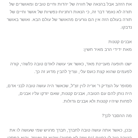
את הזהב אבל בהנאה של חוויה של יהדות וחיים טובים ומאושרים של
תורה לא נאמר דבר זה, כי הנאות רוחניות-נפשיות של אושר וחיים של
תורה בעולם הזה אין הם גורעים מהאושר של עולם הבא. ואושר באושר
נדבקו.
אבנים קטנות
מאת ידידי הרב מאיר חשין:
ישנו תופעה מעניינת מאד, כאשר אני עושה לאדם טובה כלשהי, קורה
לפעמים שהוא קצת כועס עלי, וצריך להבין מדוע זה כך.
מסופר על הצדיק ר’ אריה לוין זצ”ל, שכאשר היה עושה טובה לבני אדם,
היה נותן להם עם הטובה, אבנים קטנות, שאם יזרקו עליו אבנים,
לפחות שיהיו קטנות ולא אבנים גדולות.
מה ההסבר לכך?
ובכן, כאשר אתה עושה טובה לחברך, חברך מרגיש שמי שעושה לו את
הטובה טוב לו בחיים (גם שזה לא מחייב) שהוא זה שעוזר, והוא המסכן