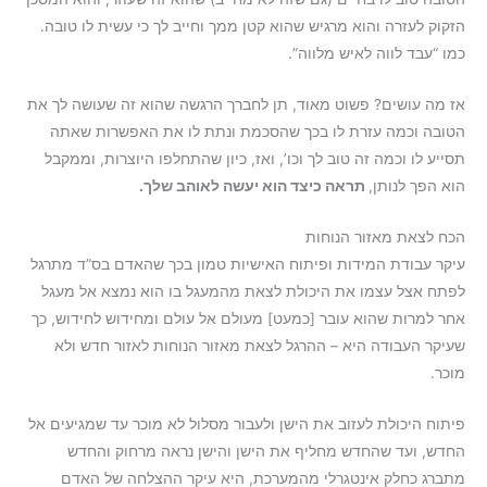
הזקוק לעזרה והוא מרגיש שהוא קטן ממך וחייב לך כי עשית לו טובה.
כמו “עבד לווה לאיש מלווה”.
אז מה עושים? פשוט מאוד, תן לחברך הרגשה שהוא זה שעושה לך את
הטובה וכמה עזרת לו בכך שהסכמת ונתת לו את האפשרות שאתה
תסייע לו וכמה זה טוב לך וכו’, ואז, כיון שהתחלפו היוצרות, וממקבל
הוא הפך לנותן,
תראה כיצד הוא יעשה לאוהב שלך.
הכח לצאת מאזור הנוחות
עיקר עבודת המידות ופיתוח האישיות טמון בכך שהאדם בס”ד מתרגל
לפתח אצל עצמו את היכולת לצאת מהמעגל בו הוא נמצא אל מעגל
אחר למרות שהוא עובר [כמעט] מעולם אל עולם ומחידוש לחידוש, כך
שעיקר העבודה היא – ההרגל לצאת מאזור הנוחות לאזור חדש ולא
מוכר.
פיתוח היכולת לעזוב את הישן ולעבור מסלול לא מוכר עד שמגיעים אל
החדש, ועד שהחדש מחליף את הישן והישן נראה מרחוק והחדש
מתברג כחלק אינטגרלי מהמערכת, היא עיקר ההצלחה של האדם