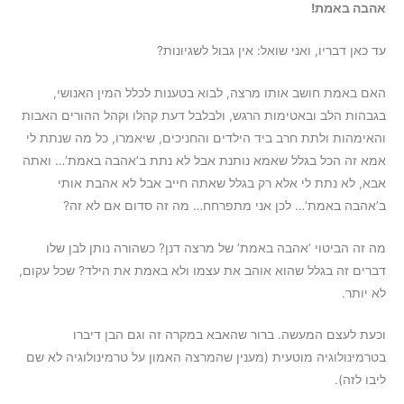
אהבה באמת!
עד כאן דבריו, ואני שואל: אין גבול לשגיונות?
האם באמת חושב אותו מרצה, לבוא בטענות לכלל המין האנושי,
בגבהות הלב ובאטימות הרגש, ולבלבל דעת קהלו וקהל ההורים האבות
והאימהות ולתת חרב ביד הילדים והחניכים, שיאמרו, כל מה שנתת לי
אמא זה הכל בגלל שאמא נותנת אבל לא נתת ב’אהבה באמת’… ואתה
אבא, לא נתת לי אלא רק בגלל שאתה חייב אבל לא אהבת אותי
ב’אהבה באמת’… לכן אני מתפרחח… מה זה סדום אם לא זה?
מה זה הביטוי ‘אהבה באמת’ של מרצה דנן? כשהורה נותן לבן שלו
דברים זה בגלל שהוא אוהב את עצמו ולא באמת את הילד? שכל עקום,
לא יותר.
וכעת לעצם המעשה. ברור שהאבא במקרה זה וגם הבן דיברו
בטרמינולוגיה מוטעית (מענין שהמרצה האמון על טרמינולוגיה לא שם
ליבו לזה).