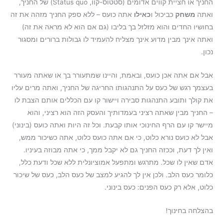
החניך או חציית קווים אדומים (סטטוס-קוו, Status quo) של החניך,
ואתה
משחק
כביכול ו
כאילו
אתה כועס – ללא ספק החניך מזהה את זה
בחושיו החדים והוא מזלזל בך בליבו (גם אם הוא לא מראה את זה)
ואתה אינך מבין מדוע אינך מצליח להעמיד לו גבולות ברורים ומסגור
נכון.
אבל אם אתה אכן כועס, ובאמת, והיינו שמתעורר בך או שאתה מעורר
בעצמך רגש של כעס על התנהגותו החריגה של החניך, ואתה מרים עליו
את קולך ותובע התנהגות סבירה ויישור קו עם הכללים אותם הצבת לו
– החניך מבין שאתה רציני בעמדותיך והעסק הזה הוא רציני, והוא
מיישר קו עם הרף החינוכי אותו קבעת. וכל זה היות ואתה כועס (בינוני)
אבל לא כועס נורא כלוט, כי אם אתה כועס כלוט, אתה כשיכור ממש,
ואין לך דעת, וככזה החניך גם לא יקבל ממך, כי אתה מבוזה בעיניו.
אדם שאין לו שכל. מתרגש ומתפעל אמוציונלית ללא שכל ודעת כלל,
כלומר כעס הלב. ולכן אין לך להגיע למצב של כעס הלב, כעס של שיכור
כלוט, אלא רק כעס הפנים: כעס בינוני.
בהצלחה בחינוך!