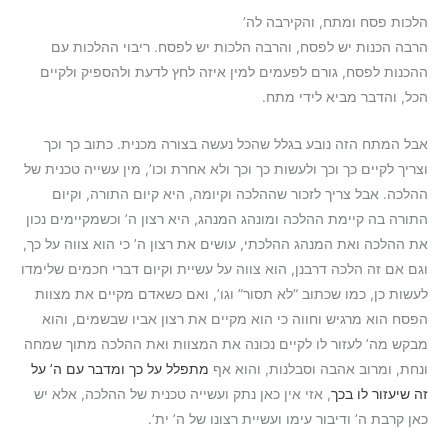
הלכות פסח ומתח, והקירבה לה’
הרבה הכנות יש לפסח, והרבה הלכות יש לפסח. ריבוי ההלכות עם
ההכנות לפסח, גורם לפעמים למין איזה לחץ לדעת ולהספיק ולקיים
הכל, והדבר מביא לידי מתח.
אבל המתח הזה נובע בגלל שהכל נעשה בצורה מכנית. כתוב כך וכך
וצריך לקיים כך וכך ולעשות כך וכך ולא אחרת וכו’, מין עשייה טכנית של
ההלכה. אבל צריך לזכור שההלכה וקיומה, היא קיום התורה, וקיום
התורה בה קיימת ההלכה ומונהג המנהג, היא רצון ה’ וכשמקיימים נכון
את ההלכה ואת המנהג ההלכתי, עושים את רצון ה’ כי הוא צווה על כך,
וגם אם זה הלכה דרבנן, הוא צווה על עשיית וקיום דברי חכמים שלימדו
לעשות כן, כמו שכתוב “לא תסור” וגו’, ואם כשאדם מקיים את מצוות
הפסח הוא מרגיש וחווה כי הוא מקיים את רצון אביו שבשמים, והוא
מבקש מה’ לעזור לו לקיים נכונה את המצוות ואת ההלכה מתוך שמחה
ונחת, ומרוב אהבה וסבלנות, והוא אף
מתפלל על כך ומדבר עם ה’ על
זה שיעזור לו בכך
, אזי אין כאן נתק ועשייה טכנית של ההלכה, אלא יש
כאן קרבת ה’ ודיבור עימו ועשיית רצונו של ה’ ית’.