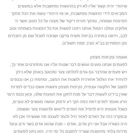
שיהודי יהיה קשור אליו לא רק בהרגשות ומחשבות אלא במעשים
המביאים לידי הרגשות ומחשבות, או אז היהודי עושה את הכל מתוך
חמימות ושמחה, ומתוך חווית ריקוד של מצוה על כל הטוב אשר ה’
אלוקינו גמלנו ויגמול אותנו ויזכנו לעשות את כל המצוות בשמחה וטוב
לבב, ויראנו במהרה בביאת משיח צדקנו ושנזכה לאכול שם מן הזבחים
ומן הפסחים בב”א (ערב פסח תשפ”ג).
אשמה ונקיפות מצפון
לפעמים אנחנו טועים ועושים דבר שטות עליו אנו מתחרטים אחר כך,
ויש פעמים שהדבר גם גורם לזולתנו צער ומכאוב באופן שלא ניתן
להחזיר את הגלגל אחורנית ולשנות את המצב, ומחמת כן אנו נכנסים
למצב של הלקאה עצמית, נקיפות מצפון ורגשות אשם כבדים למרות
שאין בידינו לעשות דבר על מנת לתקן את הטעות שלנו, וכאן נכנס היצר
הרע ואומר לאדם ראה כמה הנך רע ודפוק ועושה מעשים לא טובים,
כשכל מגמתו היא להפיל את האדם לייאוש ולרגשות צער ואשמה.
ובמקרה כזה על האדם לאזור חיל ולומר לעצמו מה שעשיתי אכן לא
היה כשורה אבל אני רק אדם, ואדם – מכח שהוא אדם בשר ודם ובעל
מידות בלתי מתוקנות שצריך לתקנם כל ימי חייו, הוא נתון לפעמים