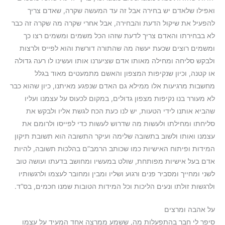
ואפילו שלאדם יש בחירה אבל זה עד המעשה שקרה, שאדם צריך
להפעיל את שיקול הדעת והבחירה, אבל אחרי שקרה מה שקרה זה כבר
לא בבחירתו והאדם צריך לדעת שזהו הכל משמים ומשמים רצו כך
ומשמים רוצים שכעת יעשה מה שהתורה דורשת והוא לפייס ולרצות
ולבקש סליחה ומחילה מאותו אדם שציערנו אותו ועשינו לו רעה גדולה
או קטנה, וכיון שנקיפות המצפון והאשם מתמעטים מאוד בגלל
מחשבות מרגיעות אלו ממילא גם האדם שנפגע מאיתנו, כיון שהוא כבר
לא מעורר בנו נקיפות מצפון גדולים, במקום לכעוס על עצמנו ועליו
שהביא אותנו לידי הטעות, יש לנו כעת הכח לגשת אליו ולבקש את
סליחתו ומחילתו ולעשות מה שדרוש לעשות כדי לפייסו ולרומם את
עצמנו ואותו ולשוב בתשובה שלימה ועיקר התשובה הוא תשובת תיקון
המידות ופיתוח האישיות כמו שכותב הרמב”ם בהלכות תשובה, להיות
אדם בעל אישיות מפותחת, שולט במעשיו ומחושב בדעתו ועושה טוב
לשני ומחייך ומסביר פנים ורגוע ושליו ומבין ומחובר לעצמו ולרגשותיו
ולרגשות זולתו ונעים הליכות וכל המידות הטובות שמנו חכמים, בס”ד.
על אהבה ומרצים
סיפר לי חבר בהתפעלות מה, ששמע ממרצה אחד המעיד על עצמו