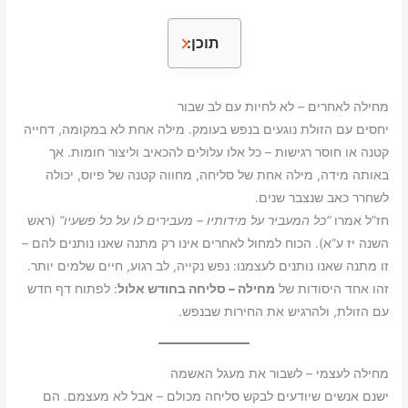
תוכן:
מחילה לאחרים – לא לחיות עם לב שבור
יחסים עם הזולת נוגעים בנפש בעומק. מילה אחת לא במקומה, דחייה
קטנה או חוסר רגישות – כל אלו עלולים להכאיב וליצור חומות. אך
באותה מידה, מילה אחת של סליחה, מחווה קטנה של פיוס, יכולה
לשחרר כאב שנצבר שנים.
חז”ל אמרו
“כל המעביר על מידותיו – מעבירים לו על כל פשעיו”
(ראש
השנה יז ע”א). הכוח למחול לאחרים אינו רק מתנה שאנו נותנים להם –
זו מתנה שאנו נותנים לעצמנו: נפש נקייה, לב רגוע, חיים שלמים יותר.
זהו אחד היסודות של
מחילה – סליחה בחודש אלול
: לפתוח דף חדש
עם הזולת, ולהרגיש את החירות שבנפש.
מחילה לעצמי – לשבור את מעגל האשמה
ישנם אנשים שיודעים לבקש סליחה מכולם – אבל לא מעצמם. הם