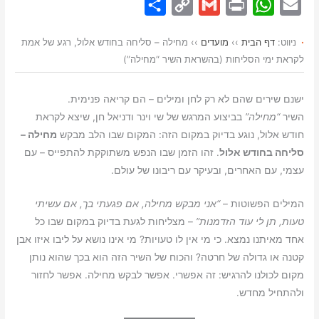
S
C
G
P
W
E
h
o
m
r
h
m
ניווט:
דף הבית
››
מועדים
››
מחילה – סליחה בחודש אלול, רגע של אמת
a
p
a
i
a
a
לקראת ימי הסליחות (בהשראת השיר “מחילה”)
r
y
i
n
t
i
e
L
l
t
s
l
ישנם שירים שהם לא רק לחן ומילים – הם קריאה פנימית.
i
A
השיר
“מחילה”
בביצוע המרגש של שי וינר ודניאל חן, שיצא לקראת
n
p
חודש אלול, נוגע בדיוק במקום הזה: המקום שבו הלב מבקש
מחילה –
סליחה בחודש אלול
. זהו הזמן שבו הנפש משתוקקת להתפייס – עם
k
p
עצמי, עם האחרים, ובעיקר עם ריבונו של עולם.
המילים הפשוטות –
“אני מבקש מחילה, אם פגעתי בך, אם עשיתי
טעות, תן לי עוד הזדמנות”
– מצליחות לגעת בדיוק במקום שבו כל
אחד מאיתנו נמצא. כי מי אין לו טעויות? מי אינו נושא על ליבו איזו אבן
קטנה או גדולה של חרטה? והכוח של השיר הזה הוא בכך שהוא נותן
מקום לכולנו להרגיש: זה אפשרי. אפשר לבקש מחילה. אפשר לחזור
ולהתחיל מחדש.