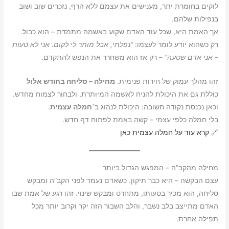
לוקים בחומרת יתר, מענישים את עצמם ללא הרף, נזכרים שוב ושוב
בנפילות שלהם.
אך האמת היא, שכל עוד האדם שקוע באשמה מתמדת – הוא כבול.
רק כשהוא יודע לומר לעצמו:
“נפלתי, אבל מותר לי לקום. אני לא טעות
– אני אדם שטעה”
– רק אז הוא משחרר את הנפש להתקדם.
זהו מהלך עמוק של חירות פנימית.
מחילה – סליחה בחודש אלול
כוללת גם את היכולת להניח לאשמה המיותרת, ולבחור לצמוח מחדש.
וכאן נכנסת נקודה חשובה: היכולת לנהוג ב־
חמלה עצמית
.
בלי חמלה כלפי עצמי – קשה באמת לפתוח דף חדש.
🔗
קרא עוד על חמלה עצמית כאן
מחילה מהקב”ה – המפגש הגדול ביותר
עצם הבקשה – היא כבר תיקון. כשאדם נעמד לפני הקב”ה ומבקש
סליחה, הוא מכיר בטעותו, מתחרט ומבקש שינוי. זהו רגע של אמת שבו
האדם מתייצב בלב נשבר, והלב השבור הזה יקר וקרוב יותר מכל
תפילה אחרת.