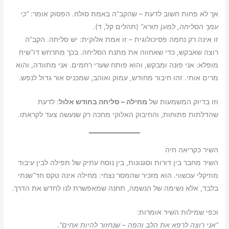
אך לא פחות חשוב לדעת – שהקב”ה באמת סולח. הפסוק אומר:
“כי
עמך הסליחה, למען תוּרא”
(תהלים קל, ד).
זו אינה רק נחמה פסיכולוגית – זו אמת אלוקית: יש סליחה. הקב”ה
רוצה שאבקש, כדי שאחווה את מתנת הסליחה. בכך מתרחש דו־שיח
מופלא: אני פונה ומבקש, והוא פותח שערי רחמים. אני מתוודה, והוא
מרים אותי. זהו חיבור מחודש, עמוק ואוהב, שמכניס אור גדול לנפש.
וזו בדיוק המשמעות של
מחילה – סליחה בחודש אלול
: לדעת
שהדלתות פתוחות, והחיבוק האלוקי מחכה רק שנעשה צעד לקראתו.
השיר כקריאה חיה
השיר מחבר בין דורות וסגנונות, בין נוסח עתיק של תפילה לבין עיבוד
מוזיקלי עכשווי. הוא מזכיר שהמסר נצחי: מחילה אינה טקס חד־שנתי
בלבד, אלא נשימה של הנשמה, תחנה שמאפשרת לנו לחדש את הדרך.
וכפי שמילות השיר אומרות:
“אני רוצה לרפא את הלב והפה – שנחזור להיות אחים”
.