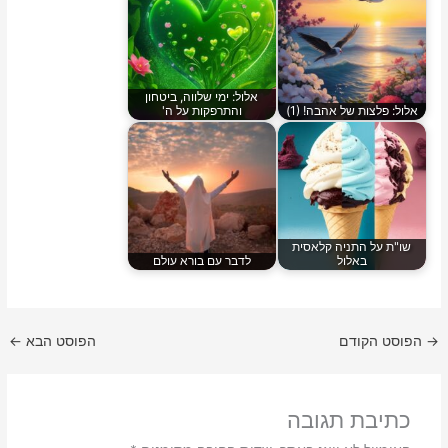
אלול: ימי שלווה, ביטחון
אלול: פלצות של אהבה! (1)
והתרפקות על ה'
שו"ת על התניה קלאסית
באלול
לדבר עם בורא עולם
→
הפוסט הקודם
הפוסט הבא
←
כתיבת תגובה