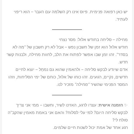
יש כאן רפואה פנימית. פיוס אינו רק השלמה עם העבר – הוא ריפוי
לעתיד.
מחילה – סליחה בחודש אלול: מסר נצחי
חודש אלול הוא זמן של חשבון נפש – אבל לא רק חשבון של “מה לא
בסדר”. זהו זמן שבו אפשר לפתוח את הלב, לחוות מחילה, ולבנות קשר
חדש.
אדם שיודע לבקש סליחה – ולהאמין שהוא גם נמחַל – יוצא לחיים
חדשים, נקיים, רגועים. זהו כוחו של אלול, כוחם של ימי הסליחות, וזהו
המסר הפנימי שהשיר
“מחילה”
מזכיר לנו.
✨
הזמנה אישית
: עצרו לרגע, האזינו לשיר, וחשבו – ממי אני צריך
לבקש סליחה היום? למי עלי לסלוח? והאם אני באמת מאמין שהקב”ה
סולח לי?
רגע אחד של אמת יכול לשנות חיים שלמים.