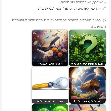
– יש דרך, יש הקשבה ויש טיפול.
🔗
לחץ כאן לפרטים על טיפול רגשי לבני ישיבות
👈 לפניך מאמרים נבחרים לפתיחת נקודות מבט חדשות והעמקת
המחשבה:
השו"ת החם לבני הישיבות
🎶שירי נפש ונשמה🎶
אלול: לקַיְיטָנִים בלבד!
תובנות בקצרה (כללי)