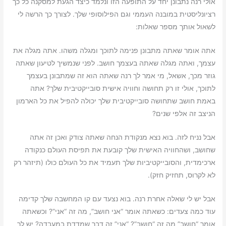
אולי רנה נתבונן יחד על התופעה הזו ונלמד כיצד הגעת למסקנה כל כך
רציונליסטית במובנה העממי וגם הפילוסופי שלך. לצורך כך הרשה לי
לשאול אותך מספר שאלות:
אתה אומר שאתה מתבונן פנימה לתוכך ומגלה משהו. אתה מגלה את
עצמך, ואתה מגלה שאתה בעצמך חושב. לפני שנמשיך לטיעון שאתה
גוזר מכך, אשאל, מי אמר לך רנה שאתה הוא זה שמתבונן בעצמך
לתוכך, אולי זו רק תחושה וחוויה אישית סובייקטיבית שלך? אתה
באמת חושב שתחושה סובייקטיבית שלך יכולה להפיל את כל הארמון
הניצב זה אלפי שנים?
אבל נניח לזה. בוא נצא מנקודת הנחה שאתה צודק ואכן זה אתה
שחושב, ושהחוויה האישית שלך קובעת את תפיסת העולם כנקודה
ארכימדית, והסובייקטיביות שלך תעמיד את כל העולם כולו (תיזהר רק
לא לקרוס, תחזיק חזק).
אבל יש לי שאלה אחרת רנה. בוא נצעד עם קו המחשבה שלך קדימה
עוד כמה צעדים: כשאתה אומר “אני חושב”, מה זה “אני”? וכשאתה
אומר “חושב” מה זה “חושב”? “אני” זה דבר שמדדת במעבדה? יש לך