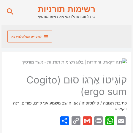
ילוג
רשימות תורניות
חיפו
תוכן
בית לתוכן תורני־רגשי מאת אשר מורסקי
לתפריט המלא לחץ כאן
קוֹגִיטוֹ אֶרְגוֹ סוּם (Cogito
ergo sum)
כתיבת תגובה
/
פילוסופיה
/
אני חושב משמע אני קיים
,
פורים
,
רנה
דקארט
S
C
G
P
W
E
h
o
m
r
h
m