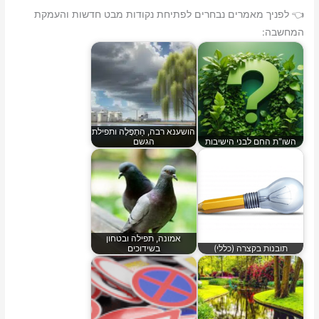
👈 לפניך מאמרים נבחרים לפתיחת נקודות מבט חדשות והעמקת
המחשבה:
הושענא רבה, הַתְפָּלָה ותפילת
השו"ת החם לבני הישיבות
הגשם
אמונה, תפילה ובטחון
תובנות בקצרה (כללי)
בשידוכים