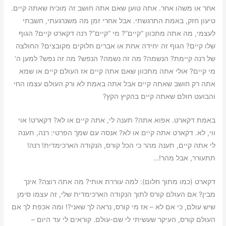
אחר או משהו אחר. אתה טוען שאם אתה חושב זה מוכיח שאתה קיים.
טיעון חזק, באמת התרגשתי. אבל אחרי זמן מה משנרגעתי, חשבתי
לעצמי, מה אתה מתכוון “קיים”? מי “קיים”? רנה דקארט קיים? הגוף
שלו קיים? הגוף זה יחידה אחת או אברים חלוקים מקובצים? החולצה
של רנה קיימת? הנשמה? מה זה נשמה? הנפש? מה זה נפש? למען ה’
מי קיים? אולי אתה מתכוון שאם אתה קיים אז העולם קיים או שמא
אתה רק חושב שאתה קיים אבל אתה באמת לא ורק העולם עצמו החי
והבועט חולם שאתה קיים בהקיץ הקץ?
באמת דקארט. אפוא אתה? תענה לי, אתה קיים או לא? דקארט! אוי
ווי, לא. דקארט אתה קיים או לא? אנסה עם שמך הפרטי: רנה, תענה
לי אתה קיים, תענה מהר כי הכל קורס, הנקודה הארכימדית! רנה!
תתעורר, אבל מהר!…
דקארט (כמו מתוך חלום): למה עוררת אותי? מה אתה רוצה? אינך
מבין? אם העולם קורס לתוך הנקודה הארכימדית שלי, זה עצמו סימן
שיש עולם, כי אם לא – אז מי קורס, נראה לך שאני?! ומה אכפת לך אם
העולם קורס, העיקר שעשיתי לי שם-עולם. קוראים לי עד היום –