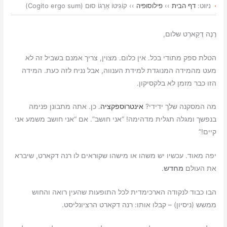
ניווט:
דף הבית
››
פילוסופיה
››
קוֹגִיטוֹ אֶרְגוֹ סוּם (Cogito ergo sum)
a
p
a
i
a
a
r
y
i
n
t
i
רֶנֶה דֶקַארְט שלום,
e
L
l
t
s
l
i
A
הטלת ספק מתודי בכל. אין כלום. מצוין, צריך אמנם בשביל זה לא
n
p
מעט מהמידה המנוגדת למידת הענווה, אבל נניח לזה כעת. המידה
הזו כבר מזמן לא בלקסיקון.
k
p
מה המסקנה שלך ידידי?
אינטרוספקציה
. כן. אתה מתבונן פנימה
בנפשך ומגלה תגלית מדהימה! “אני חושב”. אם “אני חושב משמע אני
קיים!”
יפה מאוד. עכשיו יש משהו או מישהו שקוראים לו רנה דקארט, שיברא
את העולם
מחדש
.
הבו כבוד לנקודה הארכימדית לכל התופעות שהעין רואה והחוש
ממשש (ניסיון) – קבלו אותו: רנה דקארט הרציונליסט.