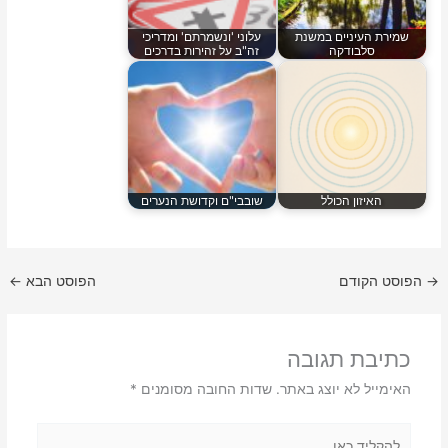
שמירת העיניים במשנת
עלוני 'ונשמרתם' ומדריכי
סלבודקה
זה"ב על זהירות בדרכים
האיזון הכולל
שובבי"ם וקדושת הנערים
→
הפוסט הקודם
הפוסט הבא
←
כתיבת תגובה
האימייל לא יוצג באתר.
שדות החובה מסומנים
*
להקליד