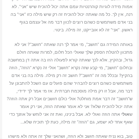
אמות מידה לוגיות קוהרנטיות עמם אתה יכול להוכיח שיש “אני”. לא
רנה, אין לך. כל מה שאתה יכול להוכיח זה רק שיש מילה כזו “אני” בה
בני אדם משתמשים כשהם רוצים לכוון דבר מה אל עצמם בגוף
ראשון. “אני” זה לא אובייקט, זה מילה. ביטוי.
באותה המידה גם “חושב”, מי אמר לך רנה שאתה “חושב”? אני לא
מתכוון להטלת הספק שלך שאולי הכל חלום, למרות שאתה חולם
גדול, ובהקיץ, אלא לכך שאתה קורא לפעולה הזו בה אתה דן במחשבה
ובחלום “חושב”, מי קבע שזה נקרא “חושב” אולי זה נקרא “הוזה”, הוזה
בהקיץ? ובכלל מה זה “חושב”? חושב זה רק מילה. מילה בה בני אדם
משתמשים כשהם רוצים להבהיר שהם פועלים עם השכל להתבונן על
דבר מה, אבל זו רק מילה מוסכמת חברתית. אז מי אמר לך ידידי,
ש”חושב” זה דבר אמת מוחלט? אולי כולם חושבים אבל רק אתה הוזה?
אתה יכול להוכיח שלא? אני לא אומר שאתה הוזה, אני רק אומר
ש
אולי
אתה הוזה ואולי לא. אבל בינינו, ואת זה אני לוחש על אוזנך כדי
שאף אחד לא ישמע, גם “הוזה” זה מילה, כעת לך תוכיח שלא…
טוב, בוא נניח שאתה חושב ולא הוזה, ושהאני שלך זה אתה ולא מישהו