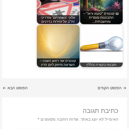
📖 קונטרס "טעמו וראו" –
התבוננות מוסרית
עלוני 'ונשמרתם' ומדריכי
ומחשבתית…
זה"ב על זהירות בדרכים
קונטרס אור ראש השנה –
תובנות בקצרה (כללי)
השראה וחיזוק ליום הדין
→
הפוסט הקודם
הפוסט הבא
←
כתיבת תגובה
האימייל לא יוצג באתר.
שדות החובה מסומנים
*