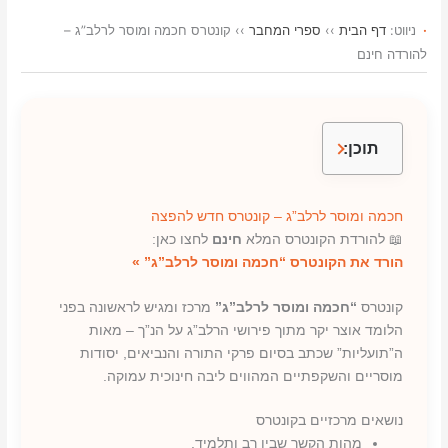
h
o
m
r
h
m
ניווט:
דף הבית
››
ספרי המחבר
››
קונטרס חכמה ומוסר לרלב”ג –
a
p
a
i
a
a
להורדה חינם
r
y
i
n
t
i
e
L
l
t
s
l
i
A
תוכן:
n
p
k
p
חכמה ומוסר לרלב”ג – קונטרס חדש להפצה
📖 להורדת הקונטרס המלא
חינם
לחצו כאן:
הורד את הקונטרס “חכמה ומוסר לרלב”ג” »
קונטרס
“חכמה ומוסר לרלב”ג”
מרכז ומגיש לראשונה בפני
הלומד אוצר יקר מתוך פירושי הרלב”ג על הנ”ך – מאות
ה”תועליות” שכתב בסיום פרקי התורה והנביאים, יסודות
מוסריים והשקפתיים המהווים ליבה חינוכית עמוקה.
נושאים מרכזיים בקונטרס
מהות הקשר שבין רב ותלמיד.