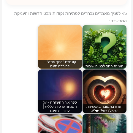
👈 לפניך מאמרים נבחרים לפתיחת נקודות מבט חדשות והעמקת
המחשבה:
קונטרס "ברוך אתה" –
השו"ת החם לבני הישיבות
להורדה חינם
ספר אור ההשגחה - על
חזרה בתשובה באמצעות
השגחה פרטית וכללית |
טיפול רגשי?! ❤️‍🩹
להורדה חינם