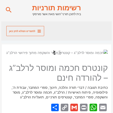
ילוג
רשימות תורניות
חיפו
תוכן
בית לתוכן תורני־רגשי מאת אשר מורסקי
לתפריט המלא לחץ כאן
קונטרס חכמה ומוסר לרלב”ג
– להורדה חינם
כתיבת תגובה
/
דברי תורה והלכה
,
חינוך
,
ספרי המחבר
,
עבודת ה'
,
פילוסופיה
,
פיתוח האישיות
/
הרלב"ג
,
חכמה ומוסר לרלב"ג
,
מוסר
והשקפה
,
ספרי המחבר
,
קונטרסים תורניים
,
תועליות הרלב"ג
S
C
G
P
W
E