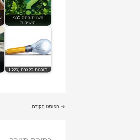
השו"ת החם לבני
ש
הישיבות
תובנות בקצרה (כללי)
→
הפוסט הקודם