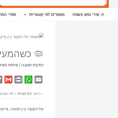
🎶 שירי נפש ונשמה
מאמרים לפי קטגוריות
ספרי המח
🦠 כשהמעיי
כתיבת תגובה
/
פיתוח האיש
G
P
W
E
m
r
h
m
ניווט:
דף הבית
››
🦠 כשהמע
a
i
a
a
i
n
t
i
על הקשר בין תזונה, מיקר
l
t
s
l