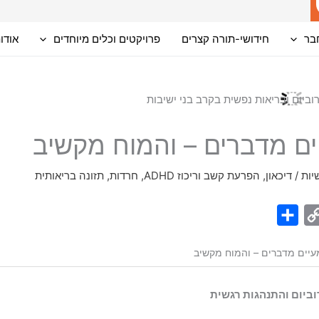
בר
חידושי-תורה קצרים
פרויקטים וכלים מיוחדים
אודו
ם מדברים – והמוח מקשיב
יות
/
דיכאון
,
הפרעת קשב וריכוז ADHD
,
חרדות
,
תזונה בריאותית
S
C
h
o
יים מדברים – והמוח מקשיב
a
p
r
y
וביום והתנהגות רגשית
e
L