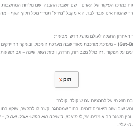
i
מוח כמרכז הפיקוד של האדם – שם יושבת ההבנה, שם נולדות המחשבות,
n
ר שהמוח אינו עובד לבד. הוא מקבל “מידע” תמידי מכל חלקי הגוף – מה
k
ר האחרון התגלה לעולם מושג חדש ומסעיר:
– מערכת מורכבת מאוד שבה מערכת העיכול, ובעיקר החיידקים ש
ם על תפקודו. זה כולל מצב רוח, חרדה, ויסות רגשי, שינה – וגם תופעות
תוכן:
בה הוא חי על לחמניות עם שוקולד וקולה”
ומע שוב ושוב תיאורים דומים: בחור שמסתגר, קשה לו לתקשר, שוקע בתוך
 ובין השאר הם אומרים:
אין לו תיאבון. בישיבה הוא בקושי אוכל. ואם כן – 
י עליו.