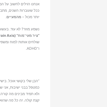
A
אנחנו רגילים לחשוב על ה
p
ככל שעוברות השנים, מתבר
p
יותר מכול –
מהמעיים
.
נשמע מוזר? לא עוד. בעשו
“ציר מעי־מוח” (Gut-Brain Axis)
שולחים אותות למוח ומשפיעי
ו־ADHD.
“הבן שלי בקושי אוכל. בישי
כמטפל בבני ישיבות, אני ש
ולא תמיד מבינים מה קורה.
קצת קולה. זה כל מה שהוא ח