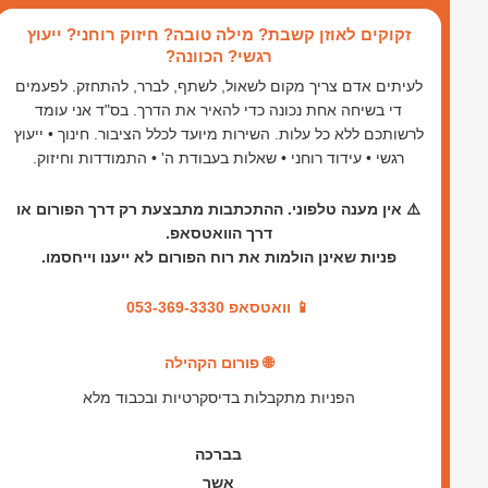
ילוג
זקוקים לאוזן קשבת? מילה טובה? חיזוק רוחני? ייעוץ
תוכן
רגשי? הכוונה?
לעיתים אדם צריך מקום לשאול, לשתף, לברר, להתחזק. לפעמים
די בשיחה אחת נכונה כדי להאיר את הדרך. בס"ד אני עומד
לרשותכם ללא כל עלות. השירות מיועד לכלל הציבור. חינוך • ייעוץ
רגשי • עידוד רוחני • שאלות בעבודת ה' • התמודדות וחיזוק.
⚠️ אין מענה טלפוני. ההתכתבות מתבצעת רק דרך הפורום או
דרך הוואטסאפ.
פניות שאינן הולמות את רוח הפורום לא ייענו וייחסמו.
📱 וואטסאפ 053-369-3330
🌐 פורום הקהילה
הפניות מתקבלות בדיסקרטיות ובכבוד מלא
בברכה
אשר