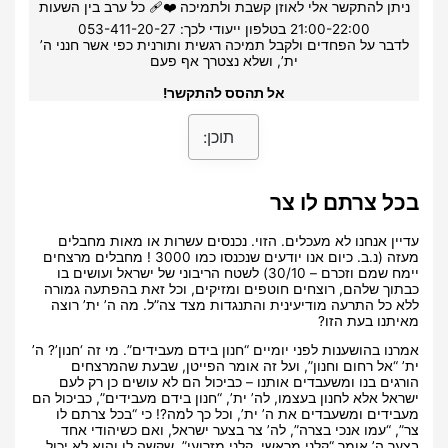
ניתן להתקשר אלי לאוזן קשבת ולתמיכה ❤️‍🩹 כל ערב בין השעות
21:00-22:00 בטלפון ייעודי לכך: 053-411-20-27
לדבר על הפחדים ולקבל תמיכה רגשית ותורנית כפי אשר חנני ה’
ית’, ושלא נצטרך אף פעם
אל תהסס להתקשר!
תוכן:
בכל צרתם לו צר
עדיין אנחנו לא מעכלים. הזוי. נכנסים עשרות או מאות מחבלים
מעזה (נ.ב. כיום אנו יודעים שנכנסו כמו 3000 ! מחבלים מרצחים
יימח שמם וזכרם – 30/10) לשטח הריבוני של ישראל ועושים בו
כבתוך שלהם, רוצחים חוטפים ומזיקים, וכל זאת בהפתעה גמורה
ללא כל התרעה מודיעינית והתנגדות מצד צה”ל. מה ה’ ית’ רוצה
מאיתנו בעת הזו?
אמרנו בהושענות לפני יומיים “חנון בידם מעבידים”. מי זה ‘חנון’? ה’
ית’ “אל רחום וחנון”, ועל זה אומר הפייטן, שבעת שהמרצחים
הורגים בנו ומשעבדים אותנו – כביכול הם לא עושים כן רק לעם
ישראל אלא לחנון בעצמו, לה’ ית’, “חנון בידם מעבידים”, כביכול הם
מעבידים ומשעבדים את ה’ ית’, וכל כך למה?! כי “בכל צרתם לו
צר”, “עמו אנכי בצרה”, לה’ צר בצער ישראל, ואם כשיהודי אחד
בצער ה’ אומר “קלני מראשי, קלני מזרועי”, שקשה לו והוא לא יכול