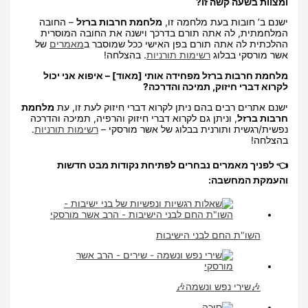
ומצוות בשעה קשה זו?
ישנם ב’ חובות בעת מלחמה זו,
מלחמת חרבות ברזל
– החובה
המלחמתית, לה אתה תורם בדרכך וישנה את החובה המוסרית
ההלכתית לה אתה תורם בפן האישי ככל שמוסבר ב
מאמרים
של
אשר מורסקי בבלוג
רשימות תורניות
. בהצלחה!
מלחמת חרבות ברזל מפחידה אותי [מאוד] – איפוא אני יכול
לקרוא דברי חיזוק, תמיכה והדרכה?
ישנם אתרים רבים בהם ניתן לקרוא דברי חיזוק לעת זו, עת
מלחמת
חרבות ברזל
, וניתן גם לקרוא דברי חיזוק והרפיה, תמיכה והדרכה
נפשית/רגשית ותורנית בבלוג של אשר מורסקי –
רשימות תורניות
.
בהצלחה!
👈 לפניך מאמרים נבחרים לפתיחת נקודות מבט חדשות
והעמקת המחשבה:
השו"ת החם לבני הישיבות
🎶שירי נפש ונשמה🎶