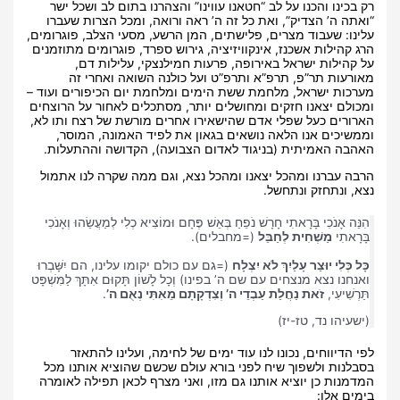
רק בכינו והכנו על לב “חטאנו עווינו” והצהרנו בתום לב ושכל ישר
“ואתה ה’ הצדיק”, ואת כל זה ה’ ראה ורואה, ומכל הצרות שעברו
עלינו: שעבוד מצרים, פלישתים, המן הרשע, מסעי הצלב, פוגרומים,
הרג קהילות אשכנז, אינקוויזיציה, גירוש ספרד, פוגרומים מתוזמנים
על קהילות ישראל באירופה, פרעות חמילנצקי, עלילות דם,
מאורעות תר”פ, תרפ”א ותרפ”ט ועל כולנה השואה ואחרי זה
מערכות ישראל, מלחמת ששת הימים ומלחמת יום הכיפורים ועוד –
ומכולם יצאנו חזקים ומחושלים יותר, מסתכלים לאחור על הרוצחים
הארורים כעל שפלי אדם שהישאירו אחרים מורשת של רצח ותו לא,
וממשיכים אנו הלאה נושאים בגאון את לפיד האמונה, המוסר,
האהבה האמיתית (בניגוד לאדום הצבועה), הקדושה וההתעלות.
הרבה עברנו ומהכל יצאנו ומהכל נצא, וגם ממה שקרה לנו אתמול
נצא, ונתחזק ונתחשל.
הִנֵּה אָנֹכִי בָּרָאתִי חָרָשׁ נֹפֵחַ בְּאֵשׁ פֶּחָם וּמוֹצִיא כְלִי לְמַעֲשֵׂהוּ וְאָנֹכִי
בָּרָאתִי
מַשְׁחִית לְחַבֵּל
(=מחבלים).
כָּל כְּלִי יוּצַר עָלַיִךְ לֹא יִצְלָח
(=גם עם כולם יקומו עלינו, הם יִשָּׁבְרוּ
ואנחנו נצא מנצחים עם שם ה’ בפינו) וְכָל לָשׁוֹן תָּקוּם אִתָּךְ לַמִּשְׁפָּט
תַּרְשִׁיעִי,
זֹאת נַחֲלַת עַבְדֵי ה’ וְצִדְקָתָם מֵאִתִּי נְאֻם ה’
.
(ישעיהו נד, טז-יז)
לפי הדיווחים, נכונו לנו עוד ימים של לחימה, ועלינו להתאזר
בסבלנות ולשפוך שיח לפני בורא עולם שכשם שהוציא אותנו מכל
המדמנות כן יוציא אותנו גם מזו, ואני מצרף לכאן תפילה לאומרה
בימים אלו: