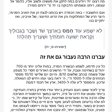
מה רצונו ית’ ויודעים במה לתקן את מעשינו ולשוב אליו, כלומר אל
עצמנו, רוחנו ונשמתנו הדבוקה בו ית’ (ר’ ירוחם ממיר).
ועם התשובה – באה הכפרה ויש בכוחנו לנצח הן את האויב הפנימי,
היצר הרע של המחלוקות והן את הרוע החיצוני, של אויבינו, ואז
יתקיים בנו:
לֹא יִשָּׁמַע עוֹד
חָמָס
בְּאַרְצֵךְ שֹׁד וָשֶׁבֶר בִּגְבוּלָיִךְ
וְקָרָאת יְשׁוּעָה חוֹמֹתַיִךְ וּשְׁעָרַיִךְ תְּהִלָּה!
(ישעיהו ס, יח)
עברנו הרבה נעבור גם את זה
כל עין תדמע, לשמע הבשורה המרה, במות עלינו יותר מ-700
יהודים בשחיטה וטבח, על ידי הרשעים הארורים חסרי כל מצפון
שכל ונשמה (נכתב שלשום 8/10. והיום יום שלישי 10/10 מספר
הנהרגים עלה ל-1000 ה”י, ה’ יראה בעני עמו ויחיש לנו הגאולה.
עדכון: והמספר ל”ע עלה ל-1400, ארץ אל תכסי דמם!)
צריך לזכור שאנו העם העתיק ביותר עודו מחזיק בתורה העתיקה
ביותר ומנווט את דרכו על פיה, וידענו במשך ההיסטוריה הארוכה
שלנו הרבה צרות ופוגרומים ושחיטות, והכל על קידוש שמו ית’, כי
לא עלה בדעתנו מעולם לעזוב מקור מים חיים בגלל רשעותם של
האויבים בשער, ותמיד היינו בעלי מוסר גבוה וייחסנו לעצמנו את
פגעינו, וככל שנפגענו יותר, לא עזבנו את המוסר והצדק האלוהיים,