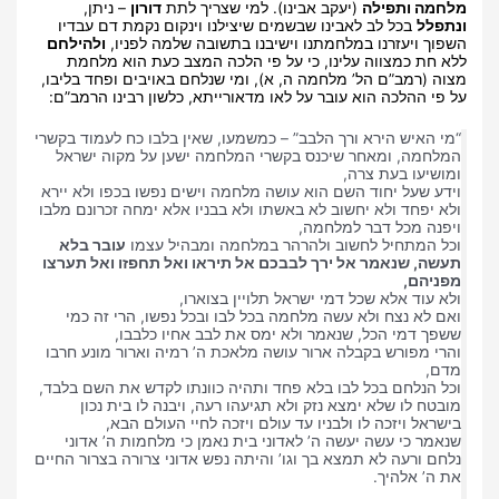
מלחמה ותפילה
(יעקב אבינו). למי שצריך לתת
דורון
– ניתן,
ונתפלל
בכל לב לאבינו שבשמים שיצילנו וינקום נקמת דם עבדיו
השפוך ויעזרנו במלחמתנו וישיבנו בתשובה שלמה לפניו,
ולהילחם
ללא חת כמצווה עלינו, כי על פי הלכה המצב כעת הוא מלחמת
מצוה (רמב”ם הל’ מלחמה ה, א), ומי שנלחם באויבים ופחד בליבו,
על פי ההלכה הוא עובר על לאו מדאורייתא, כלשון רבינו הרמב”ם:
“מי האיש הירא ורך הלבב” – כמשמעו, שאין בלבו כח לעמוד בקשרי
המלחמה, ומאחר שיכנס בקשרי המלחמה ישען על מקוה ישראל
ומושיעו בעת צרה,
וידע שעל יחוד השם הוא עושה מלחמה וישים נפשו בכפו ולא יירא
ולא יפחד ולא יחשוב לא באשתו ולא בבניו אלא ימחה זכרונם מלבו
ויפנה מכל דבר למלחמה,
וכל המתחיל לחשוב ולהרהר במלחמה ומבהיל עצמו
עובר בלא
תעשה, שנאמר אל ירך לבבכם אל תיראו ואל תחפזו ואל תערצו
מפניהם,
ולא עוד אלא שכל דמי ישראל תלויין בצוארו,
ואם לא נצח ולא עשה מלחמה בכל לבו ובכל נפשו, הרי זה כמי
ששפך דמי הכל, שנאמר ולא ימס את לבב אחיו כלבבו,
והרי מפורש בקבלה ארור עושה מלאכת ה’ רמיה וארור מונע חרבו
מדם,
וכל הנלחם בכל לבו בלא פחד ותהיה כוונתו לקדש את השם בלבד,
מובטח לו שלא ימצא נזק ולא תגיעהו רעה, ויבנה לו בית נכון
בישראל ויזכה לו ולבניו עד עולם ויזכה לחיי העולם הבא,
שנאמר כי עשה יעשה ה’ לאדוני בית נאמן כי מלחמות ה’ אדוני
נלחם ורעה לא תמצא בך וגו’ והיתה נפש אדוני צרורה בצרור החיים
את ה’ אלהיך.