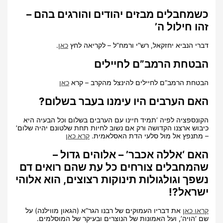
כשמחבלים מבזים יהודים והורגים בהם –
זהו חילול ה’
דברי הנביא יחזקאל, רש”י ורמח”ל – לקריאה לחץ
כאן
.
הבטחת הרמב”ם לחיילים
הבטחת הרמב”ם לחיילים להינצל מהקרב – קרא
כאן
האם הערבים היו עימנו בעבר בשלום?
הקונספציה לפיה ‘תמיד חיינו עם הערבים בשלום וכל הבעיה היא
כיבוש ארצנו הקדושה ורק אם נשוב לחיות תחת שלטונם יהיה שלום’
– מתנפץ אל מול סלעי הדת האסלאמית.
קרא כאן
האם ‘אללה אכבר’ – אלוהים גדול –
שהמחבלים צורחים כל עת שהם רואים דם
נשפך וגולגולות תינוקות רצוצים, הוא אלוהי
ישראל?!
קראו כאן
את דבריו העמוקים של רבנו הגר”א (הגאון מווילנה) על
שם ‘הויה’, ועל האמונות של הנוצרים ובעיקר של המוסלמים.