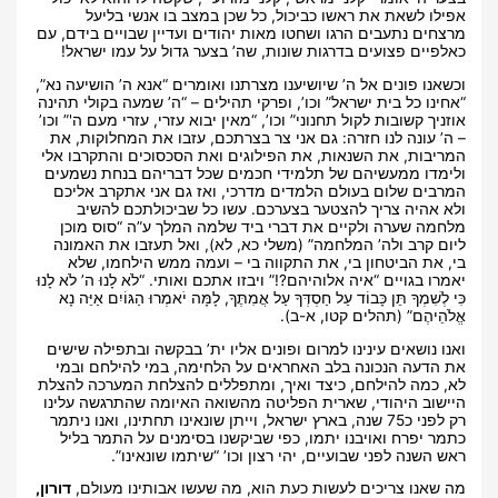
אפילו לשאת את ראשו כביכול, כל שכן במצב בו אנשי בליעל
מרצחים נתעבים הרגו ושחטו מאות יהודים ועדיין שבויים בידם, עם
כאלפיים פצועים בדרגות שונות, שה’ בצער גדול על עמו ישראל!
וכשאנו פונים אל ה’ שיושיענו מצרתנו ואומרים “אנא ה’ הושיעה נא”,
“אחינו כל בית ישראל” וכו’, ופרקי תהילים – “ה’ שמעה בקולי תהינה
אוזניך קשובות לקול תחנוני” וכו’, “מאין יבוא עזרי, עזרי מעם ה'” וכו’
– ה’ עונה לנו חזרה: גם אני צר בצרתכם, עזבו את המחלוקות, את
המריבות, את השנאות, את הפילוגים ואת הסכסוכים והתקרבו אלי
ולימדו ממעשיהם של תלמידי חכמים שכל דבריהם בנחת נשמעים
המרבים שלום בעולם הלמדים מדרכי, ואז גם אני אתקרב אליכם
ולא אהיה צריך להצטער בצערכם. עשו כל שביכולתכם להשיב
מלחמה שערה ולקיים את דברי ביד שלמה המלך ע”ה “סוס מוכן
ליום קרב ולה’ המלחמה” (משלי כא, לא), ואל תעזבו את האמונה
בי, את הביטחון בי, את התקווה בי – ועמה ממש הילחמו, שלא
יאמרו בגויים “איה אלוהיהם?!” ויבזו אתכם ואותי. “לֹא לָנוּ ה’ לֹא לָנוּ
כִּי לְשִׁמְךָ תֵּן כָּבוֹד עַל חַסְדְּךָ עַל אֲמִתֶּךָ, לָמָּה יֹאמְרוּ הַגּוֹיִם אַיֵּה נָא
אֱלֹהֵיהֶם” (תהלים קטו, א-ב).
ואנו נושאים עינינו למרום ופונים אליו ית’ בבקשה ובתפילה שישים
את הדעה הנכונה בלב האחראים על הלחימה, במי להילחם ובמי
לא, כמה להילחם, כיצד ואיך, ומתפללים להצלחת המערכה להצלת
היישוב היהודי, שארית הפליטה מהשואה האיומה שהתרגשה עלינו
רק לפני כ75 שנה, בארץ ישראל, וייתן שונאינו תחתינו, ואנו ניתמר
כתמר יפרח ואויבנו יתמו, כפי שביקשנו בסימנים על התמר בליל
ראש השנה לפני שבועיים, יהי רצון וכו’ “שיתמו שונאינו”.
מה שאנו צריכים לעשות כעת הוא, מה שעשו אבותינו מעולם,
דורון,