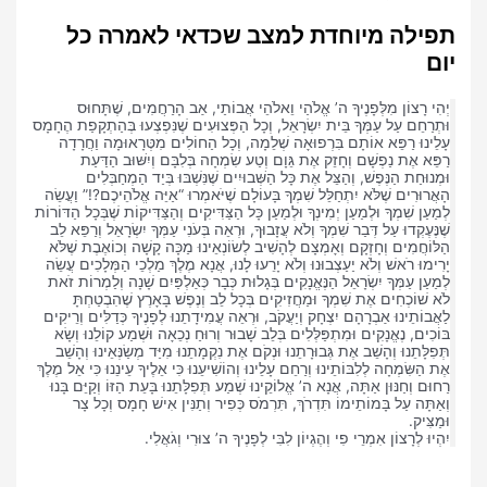
תפילה מיוחדת למצב שכדאי לאמרה כל
יום
יְהִי רָצוֹן מִלְּפָנֶיךָ ה’ אֱלֹהַי וֵאלֹהֵי אֲבוֹתַי, אַב הָרַחֲמִים, שֶׁתָּחוּס
וּתְרַחֵם עַל עַמְּךָ בֵּית יִשְׂרָאֵל, וְכָל הַפְּצוּעִים שֶׁנִּפְצְעוּ בְּהַתְקָפַת הֶחָמָס
עָלֵינוּ רַפֵּא אוֹתָם בִּרְפוּאָה שְׁלֵמָה, וְכָל הַחוֹלִים מִטְּרָאוּמָה וַחֲרָדָה
רַפֵּא אֶת נַפְשָׁם וְחָזֵק אֶת גֵּוָם וְטַע שִׂמְחָה בְּלִבָּם וְיִשּׁוּב הַדַּעַת
וּמְנוּחַת הַנֶּפֶשׁ, וְהַצֵּל אֶת כָּל הַשְּׁבוּיִים שֶׁנִּשְׁבּוּ בְּיַד הַמְחַבְּלִים
הָאֲרוּרִים שֶׁלֹּא יִתְחַלֵּל שִׁמְךָ בָּעוֹלָם שֶׁיֹּאמְרוּ “אַיֵּה אֱלֹהֵיכֶם?!” וַעֲשֵׂה
לְמַעַן שִׁמְךָ וּלְמַעַן יְמִינְךָ וּלְמַעַן כָּל הַצַּדִּיקִים וְהַצַּדִּיקוֹת שֶׁבְּכָל הַדּוֹרוֹת
שֶׁנֶּעֶקְדוּ עַל דְּבַר שִׁמְךָ וְלֹא עֲזָבוּךָ, וּרְאֵה בְּעֹנִי עַמְּךָ יִשְׂרָאֵל וְרַפֵּא לֵב
הַלּוֹחֲמִים וְחָזְקָם וְאָמְצָם לְהָשִׁיב לְשׂוֹנְאֵינוּ מַכָּה קָשָׁה וְכוֹאֶבֶת שֶׁלֹּא
יָרִימוּ רֹאשׁ וְלֹא יַעַצְבוּנוּ וְלֹא יָרֵעוּ לָנוּ, אֲנָא מֶלֶךְ מַלְכֵי הַמְּלָכִים עֲשֵׂה
לְמַעַן עַמְּךָ יִשְׂרָאֵל הַנֶּאֱנָקִים בְּגָלוּת כְּבָר כְּאַלְפַּיִם שָׁנָה וְלַמְרוֹת זֹאת
לֹא שׁוֹכְחִים אֶת שִׁמְךָ וּמַחֲזִיקִים בְּכָל לֵב וְנֶפֶשׁ בָּאָרֶץ שֶׁהִבְטַחְתָּ
לַאֲבוֹתֵינוּ אַבְרָהָם יִצְחָק וְיַעֲקֹב, וּרְאֵה עֲמִידָתֵנוּ לְפָנֶיךָ כְּדַלִּים וְרֵיקִים
בּוֹכִים, נֶאֱנָקִים וּמִתְפַּלְּלִים בְּלֵב שָׁבוּר וְרוּחַ נְכֵאָה וּשְׁמַע קוֹלֵנוּ וְשָׂא
תְּפִלָּתֵנוּ וְהָשֵׁב אֶת גְּבוּרָתֵנוּ וּנְקֹם אֶת נִקְמָתֵנוּ מִיַּד מְשַׂנְּאֵינוּ וְהָשֵׁב
אֶת הַשִּׂמְחָה לְלִבּוֹתֵינוּ וְרַחֵם עָלֵינוּ וְהוֹשִׁיעֵנוּ כִּי אֵלֶיךָ עֵינֵנוּ כִּי אֵל מֶלֶךְ
רַחוּם וְחַנּוּן אַתָּה, אֲנָא ה’ אֱלוֹקֵינוּ שְׁמַע תְּפִלָּתֵנוּ בָּעֵת הַזּוֹ וְקַיֵּם בָּנוּ
וְאַתָּה עַל בָּמוֹתֵימוֹ תִּדְרֹךְ, תִּרְמֹס כְּפִיר וְתַנִּין אִישׁ חָמָס וְכָל צָר
וּמַצִּיק.
יִהְיוּ לְרָצוֹן אִמְרֵי פִי וְהֶגְיוֹן לִבִּי לְפָנֶיךָ ה’ צוּרִי וְגֹאֲלִי.