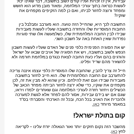
עבירות, אין לו זכויות ועליו קודם לשוב בתשובה, דבר שאינו יכול
לעשות כנראה בתוך עורכי המלחמה, ומאוד מובן מדוע הוא חושש
ומפחד ורוצה לחזור לביתו, ואם כן למה הזקיפים מקפחים את
שוקיו?
התשובה לכך היא, שהחייל הזה טועה. הוא מערבב ומבלבל בין
החובות המוסריות שלו והחזרה בתשובה שעליו לעשות מעבירות
שבידו לבין החובה המלחמתית שלו, כשלמעשה אלו שתי סוגיות
נפרדות שאין האחת באה על חשבון השני.
יש את הסוגיה הפנימית כלפי פנים של האדם שעליו לעשות חשבון
הנפש ולשוב בתשובה, ויש את הסוגיה של אויבים שבאו על ישראל
והורגים בהם ועליו כעת החובה לצאת כנגדם במלחמת חורמה ולא
להשאיר מהם שריד ופליט.
חייל זה צריך להבין, שהחובה שלו המוסרית כלפי עצמו איננה צריכה
להתערבב עם החובה המלחמתית שלו. הוא חייב לחזור בתשובה
מעבירות שבידו ועם זאת להילחם. וכיון שהוא לא מבין את זה, לכן
מקפחים את שוקיו, כדי שלא ירצה לחזור הביתה מפחד הכאב של
הכשילים ויחזור חזרה לעורכי המלחמה וגם שאחרים ילמדו ויראו,
שגם אם יש בידם עבירות, אסור להם לפחד אלא לגשת למערכה
ולהכרית את האויב בכל הכח, ובכל זה הארכתי והסברתי בס”ד
במאמר מיוחד
כאן.
קום בתולת ישראל!
מהשבר הזה נקום חזקים יותר ואור הגאולה יזרח עלינו – לקריאה
לחץ
כאן
.