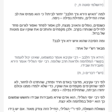
(ירושלמי סוטה ח, י)
למה “האיש הירא ורך הלבב” יחזור לביתו? כי הוא ממיס את לב
אחיו החיילים, ותחילת נפילה – ניסה.
כשנסים, נופלים והאויב מנצח, לכן אסור לפחד ואסור לגרום פחד
לחיילים שנותרו בקרב. ולכן מקפחים וחותכים את שוקיו עם מוטות
של ברזל.
ומה הסיבה שהוא איש ירא ורך לבב?
מבאר רש”י על אתר:
הירא ורך הלבב – רבי עקיבא אומר כמשמעו, שאינו יכול לעמוד
בקשרי המלחמה ולראות חרב שלופה. רבי יוסי הגלילי אומר הירא
מעבירות שבידו.
(רש”י דברים כ, ח)
לפי רבי עקיבא, מדובר באדם חרד ופחדן, שהתרנו לו לחזור, לא
לפני שהזקיפים מקפחים את שוקיו, כדי שלא ילמדו ממנו וכולם
יחזרו הביתה, שתחילת נפילה – ניסה.
לפי רבי יוסי הגלילי, הוא אדם שירא מעבירות שבידו וחושש שמשום
כך הוא ייפול במלחמה ולא ינצח.
נשאלת השאלה, לפי ר”י הגלילי, החייל הזה צודק מאוד. אם יש בידו