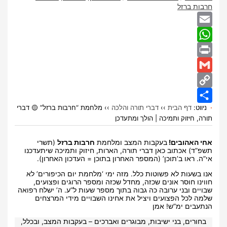
חרבות ברזל
Email
WhatsApp
Print
Gmail
Copy
ניווט:
דף הבית
››
דברי תורה והלכה
››
מלחמת “חרבות ברזל” 🟡 דברי
Share
Link
תורה, חיזוק ותמיכה | הולך ומתעדכן
אחי האהובים!
בעקבות המצב ומלחמת
חרבות ברזל
(תשרי
תשפ”ד) אכתוב כאן דברי תורה, הארות, חיזוק ותמיכה שיתעדכנו
אי”ה. ראו ב’תוכן’ (המספר האחרון בתוכן = העדכון האחרון).
אנו בשעות לא פשוטות כלל. מזה ימי ‘מלחמת יום הכיפורים’ לא
חווינו חוסר אונים שכזה, מחדל שכזה ומספר הרוגים ופצועים,
שבויים ובני ערובה כה גבוה בתוך מספר שעות ל”ע. ה’ ישלח רפואה
שלמה לכל הפצועים ויציל את אחינו השבויים מידי המרצחים
הנתעבים ימ”ש! אמן
בחורים, בני ישיבות, מבוגרים ואברכים – בעקבות המצב, ובכלל,