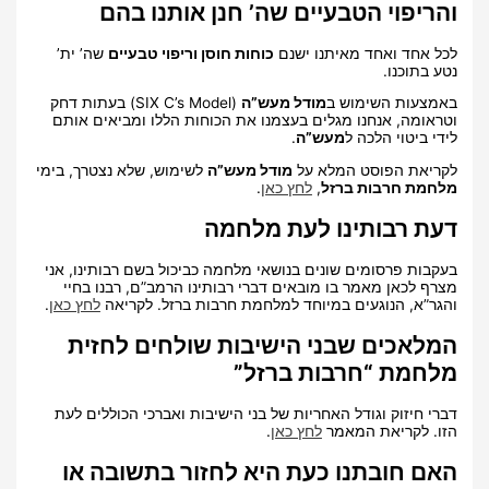
והריפוי הטבעיים שה’ חנן אותנו בהם
לכל אחד ואחד מאיתנו ישנם
כוחות חוסן וריפוי טבעיים
שה’ ית’
נטע בתוכנו.
באמצעות השימוש ב
מודל מעש”ה
(SIX C’s Model) בעתות דחק
וטראומה, אנחנו מגלים בעצמנו את הכוחות הללו ומביאים אותם
לידי ביטוי הלכה ל
מעש”ה
.
לקריאת הפוסט המלא על
מודל מעש”ה
לשימוש, שלא נצטרך, בימי
מלחמת חרבות ברזל
,
לחץ כאן
.
דעת רבותינו לעת מלחמה
בעקבות פרסומים שונים בנושאי מלחמה כביכול בשם רבותינו, אני
מצרף לכאן מאמר בו מובאים דברי רבותינו הרמב”ם, רבנו בחיי
והגר”א, הנוגעים במיוחד למלחמת חרבות ברזל. לקריאה
לחץ כאן
.
המלאכים שבני הישיבות שולחים לחזית
מלחמת “חרבות ברזל”
דברי חיזוק וגודל האחריות של בני הישיבות ואברכי הכוללים לעת
הזו. לקריאת המאמר
לחץ כאן
.
האם חובתנו כעת היא לחזור בתשובה או