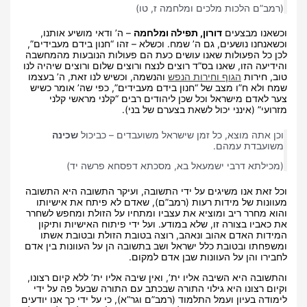
(רמב”ם הלכות מלכים ומלחמה ז, טו)
וכשאנו מבצעים
דורון, תפילה ומלחמה
– ה’ ודאי מושיע אותנו,
וכשאנחנו נושעים, גם ה’ שמח. וכשלא – זהו “חנון בידם מעבידים”,
לכן כל הפעולות שאנו עושים כעת הם פעולות הנובעות מהמחשבה
והידיעה הזו, שאנו בס”ד רוצים לנצח ורוצים שלום ורוצים שיהיה לנו
טוב, חירות
הגוף וחירות הנפש
והנשמה, וכשיש לנו זאת, ה’ בעצמו
שמח ולא ח”ו מצב של “חנון בידם מעבידים”, כפי שה’ אומר כשיש
צער לאדם מישראל וכל שכן ליהודים רבים “קלני מראשי קלני
מזרועי” (אינני יכול לשאת בצערם של בני).
וכן אתה מוצא, כל זמן שישראל משועבדים – כביכול
שכינה
משועבדת עמהם.
(מכילתא דרבי ישמעאל בא, מסכתא דפסחא פרשה יד)
וכל זאת אנו משיגים על ידי התשובה, ועיקר התשובה היא התשובה
מעוונות של מידות רעות (רמב”ם), שאדם לא פיתח את אישיותו
והוא מחרר ריב ומוציא את עצביו ומתחיו על הזולת ומחפש לשחרר
את כאביו בצורה זו, שלא במודע. ועל ידי פיתוח האישיות ותיקון
המידות האדם אהוב ונאהב, רוצה בטובת הזולת ובטובת אשתו
ומשפחתו ובטובת כלל ישראל ושב בתשובה הן על העוונות בין אדם
לחבירו והן על העוונות שבן אדם למקום.
והתשובה היא השיבה אליו ית’, ואין שיבה אליו ית’ ללא קיום רצונו,
וקיום רצונו היא גילוי התורה שבכתב עם התורה שבעל פה על ידי
לימודה בעיון ועמל התלמוד (רמב”ם וגר”א), כי על ידי כך אנו יודעים