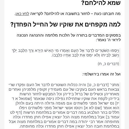
שמא להילחם?
מה חובתנו כעת – לחזור בתשובה או להילחם? לקריאה
לחץ כאן
.
למה מקפחים את שוקיו של החייל הפחדן?
בפסוקים המדברים בתורה על הלכות מלחמה וההנהגה הנכונה
ליראי ה’ נאמר:
וְיָסְפוּ הַשֹּׁטְרִים לְדַבֵּר אֶל הָעָם וְאָמְרוּ מִי הָאִישׁ הַיָּרֵא וְרַךְ הַלֵּבָב יֵלֵךְ
וְיָשֹׁב לְבֵיתוֹ וְלֹא יִמַּס אֶת לְבַב אֶחָיו כִּלְבָבוֹ.
(דברים כ, ח)
ועל זה אמרו בירושלמי:
מתני’ [דברים כ, ט] והיה ככלות השוטרים לדבר אל העם ופקדו שרי
צבאות בראש העם בעקיבו של עם מעמידין זקופין מלפניהן ואחרים
מאחריהן וכשילים של ברזל בידיהן וכל המבקש לחזור הרשות
בידיהן לקפח את שוקיו שתחילת נפילה ניסה שנאמר [שמואל א ד
יז] נס ישראל מפני פלשתים וגם מגפה גדולה היתה בעם ולהלן
הוא אומר [שם לא א] וינוסו אנשי ישראל מפני פלשתים ויפלו
חללים בהר הגלבוע במה דברים אמורים במלחמת הרשות [דף לט
עמוד ב] אבל במלחמת מצוה הכל יוצאין אפילו חתן מחדרו וכלה
מחופתה אמר רבי יהודה במה דברים אמורים במלחמת מצוה אבל
במלחמת חובה הכל יוצאין אפילו חתן מחדרו וכלה מחופתה.