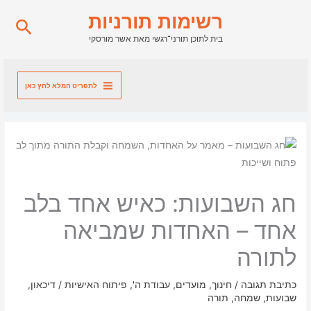
ילוג
רשימות תורניות
חיפו
תוכן
בית לתוכן תורני־רגשי מאת אשר מורסקי
לתפריט המלא לחץ כאן
חג השבועות: כאיש אחד בלב
אחד – האחדות שמביאה
לתורה
כתיבת תגובה
/
חינוך
,
מועדים
,
עבודת ה'
,
פיתוח האישיות
/
דיכאון
,
שבועות
,
שמחה
,
תורה