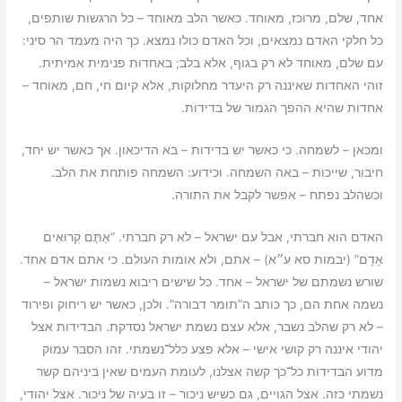
אחד, שלם, מרוכז, מאוחד. כאשר הלב מאוחד – כל הרגשות שותפים,
כל חלקי האדם נמצאים, וכל האדם כולו נמצא. כך היה מעמד הר סיני:
עם שלם, מאוחד לא רק בגוף, אלא בלב; באחדות פנימית אמיתית.
זוהי האחדות שאיננה רק היעדר מחלוקות, אלא קיום חי, חם, מאוחד –
אחדות שהיא ההפך הגמור של בדידות.
ומכאן – לשמחה. כי כאשר יש בדידות – בא הדיכאון. אך כאשר יש יחד,
חיבור, שייכות – באה השמחה. וכידוע: השמחה פותחת את הלב.
וכשהלב נפתח – אפשר לקבל את התורה.
האדם הוא חברתי, אבל עם ישראל – לא רק חברתי. “אַתֶּם קְרוּאִים
אָדָם” (יבמות סא ע״א) – אתם, ולא אומות העולם. כי אתם אדם אחד.
שורש נשמתם של ישראל – אחד. כל שישים ריבוא נשמות ישראל –
נשמה אחת הם, כך כותב ה”תומר דבורה”. ולכן, כאשר יש ריחוק ופירוד
– לא רק שהלב נשבר, אלא עצם נשמת ישראל נסדקת. הבדידות אצל
יהודי איננה רק קושי אישי – אלא פצע כלל־נשמתי. זהו הסבר עמוק
מדוע הבדידות כל־כך קשה אצלנו, לעומת העמים שאין ביניהם קשר
נשמתי כזה. אצל הגויים, גם כשיש ניכור – זו בעיה של ניכור. אצל יהודי,