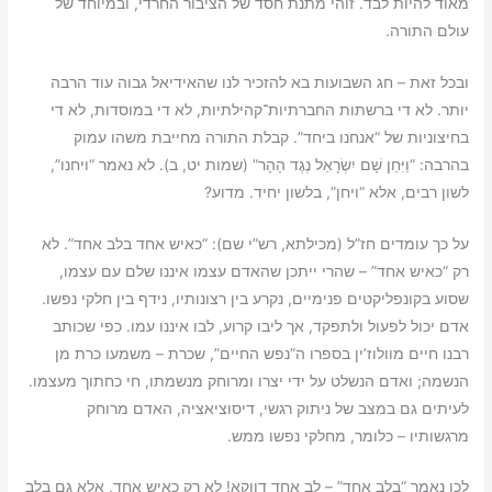
מאוד להיות לבד. זוהי מתנת חסד של הציבור החרדי, ובמיוחד של
עולם התורה.
ובכל זאת – חג השבועות בא להזכיר לנו שהאידיאל גבוה עוד הרבה
יותר. לא די ברשתות החברתיות־קהילתיות, לא די במוסדות, לא די
בחיצוניות של “אנחנו ביחד”. קבלת התורה מחייבת משהו עמוק
בהרבה: “וַיִּחַן שָׁם יִשְׂרָאֵל נֶגֶד הָהָר” (שמות יט, ב). לא נאמר “ויחנו”,
לשון רבים, אלא “ויחן”, בלשון יחיד. מדוע?
על כך עומדים חז”ל (מכילתא, רש”י שם): “כאיש אחד בלב אחד”. לא
רק “כאיש אחד” – שהרי ייתכן שהאדם עצמו איננו שלם עם עצמו,
שסוע בקונפליקטים פנימיים, נקרע בין רצונותיו, נידף בין חלקי נפשו.
אדם יכול לפעול ולתפקד, אך ליבו קרוע, לבו איננו עמו. כפי שכותב
רבנו חיים מוולוז’ין בספרו ה”נפש החיים”, שכרת – משמעו כרת מן
הנשמה; ואדם הנשלט על ידי יצרו ומרוחק מנשמתו, חי כחתוך מעצמו.
לעיתים גם במצב של ניתוק רגשי, דיסוציאציה, האדם מרוחק
מרגשותיו – כלומר, מחלקי נפשו ממש.
לכן נאמר “בלב אחד” – לב אחד דווקא! לא רק כאיש אחד, אלא גם בלב