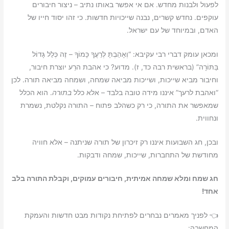
לפעול ולבנות מחדש. אם אי אפשר באותו נתיב – ניצור חיבורים
עוקפים. נחדש קשרים, נבנה שייכויות חדשות. כי זהו יסוד חייו של
האדם, ובמיוחד של עם ישראל.
ומכאן עומק דברי רבי עקיבא: “וְאָהַבְתָּ לְרֵעֲךָ כָּמוֹךָ – זֶה כְּלַל גָּדוֹל
בַּתּוֹרָה” (בראשית רבה כד, ז). מדוע? כי אהבת הרֵע יוצרת חיבור,
וחיבור מביא שייכות, ושייכות מביאה שמחה, ושמחה מביאה תורה. לכן
“ואהבת לרעך” איננו מידה טובה בלבד – אלא כלל
בתורה
. הוא הכלל
שמאפשר את התורה, כי רק כשהלב פתוח – התורה נקלטת, נשמרת
ונחווית.
ובכן, חג השבועות איננו רק זיכרון של תורה שניתנה – אלא חוויה
מחודשת של התחברות, שייכות, שמחה ודבקות.
חג שמח ומלא שמחה אמיתית, חיבורים עמוקים, וקבלת התורה בלב
אחד!
👈 לפניך מאמרים נבחרים לפתיחת נקודות מבט חדשות והעמקת
המחשבה: