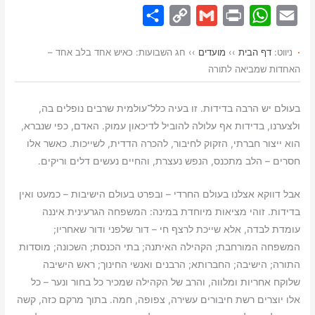
S
C
G
P
W
E
h
o
m
r
h
m
ניווט:
דף הבית
››
מועדים
››
חג השבועות: כאיש אחד בלב אחד –
a
p
a
i
a
a
האחדות שמביאה לתורה
r
y
i
n
t
i
e
L
l
t
s
l
בעולם יש הרבה בדידות. זו בעיה כלל־עולמית שרבים נופלים בה,
i
A
ולצערנו, בדידות אף עלולה להוביל לדיכאון עמוק. האדם, כפי שנברא,
n
p
הוא ייצור חברתי, הזקוק לחיבור, להכרה הדדית, לשייכות. כאשר אלו
חסרים – הלב מתכנס, הנפש נעצרת, והחיים נעשים דלים וריקים.
k
p
אבל דווקא אצלנו בעולם החרדי – ובפרט בעולם הישיבות – כמעט ואין
בדידות. זוהי מציאות מיוחדת במינה: המשפחה הגרעינית איננה
עומדת לבדה, אלא שייכת לרצף חי – דור שלפני ודור שאחריו;
המשפחה המורחבת; הקהילה האיתנה; בתי הכנסת; השכונה; מוסדות
התורה; הישיבה; החברותא; הרבנים ואנשי החינוך; ראש הישיבה
שלוקח אחריות ומלווה, והרב של הקהילה שמכיר כל בחור ונער – כל
אלו יוצרים רשת חיבורים עשירה, צפופה, חמה. בתוך מרקם כזה, קשה