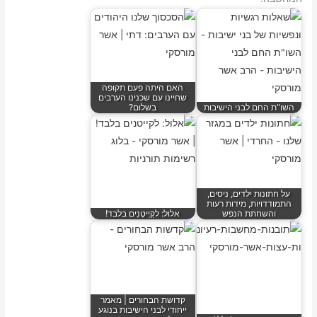
האם היתה פעם תקופה
שחיינו עם שכנינו הערבים
השו"ת החם לבני הישיבות
בשלום?
על חתונות ילדים, ניסים,
התמודדויות, מידות רעות
והשחתת הנפש
אלול: לקַיְיטָנִים בלבד!
קדושת הבחורים | מאמר
ייחודי לבני הישיבות בנוגע