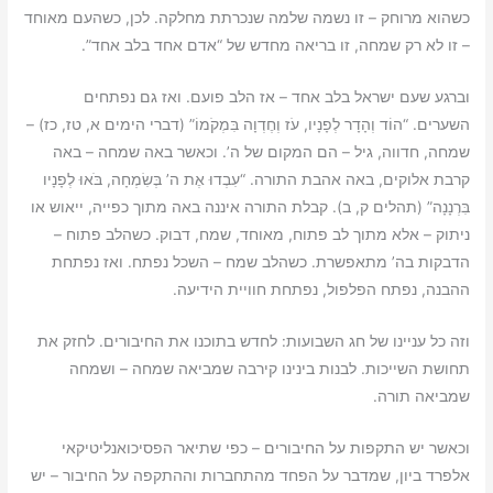
כשהוא מרוחק – זו נשמה שלמה שנכרתת מחלקה. לכן, כשהעם מאוחד
– זו לא רק שמחה, זו בריאה מחדש של “אדם אחד בלב אחד”.
וברגע שעם ישראל בלב אחד – אז הלב פועם. ואז גם נפתחים
השערים. “הוֹד וְהָדָר לְפָנָיו, עֹז וְחֶדְוָה בִּמְקֹמוֹ” (דברי הימים א, טז, כז) –
שמחה, חדווה, גיל – הם המקום של ה’. וכאשר באה שמחה – באה
קרבת אלוקים, באה אהבת התורה. “עִבְדוּ אֶת ה’ בְּשִׂמְחָה, בֹּאוּ לְפָנָיו
בִּרְנָנָה” (תהלים ק, ב). קבלת התורה איננה באה מתוך כפייה, ייאוש או
ניתוק – אלא מתוך לב פתוח, מאוחד, שמח, דבוק. כשהלב פתוח –
הדבקות בה’ מתאפשרת. כשהלב שמח – השכל נפתח. ואז נפתחת
ההבנה, נפתח הפלפול, נפתחת חוויית הידיעה.
וזה כל עניינו של חג השבועות: לחדש בתוכנו את החיבורים. לחזק את
תחושת השייכות. לבנות בינינו קירבה שמביאה שמחה – ושמחה
שמביאה תורה.
וכאשר יש התקפות על החיבורים – כפי שתיאר הפסיכואנליטיקאי
אלפרד ביון, שמדבר על הפחד מהתחברות וההתקפה על החיבור – יש