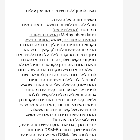
מגיב למכון 'לשם שינוי' - מודיעין עילית:
ראשית תודה על ההערה.
מבלי להיכנס לוויכוח בנושא – האם סמים
כמו הסם
‘מתילפנידאט’
(Methylphenidate)
הרשום בפקודת
הסמים המסוכנים
, שהוא
החומר הפעיל
בקבוצת תרופות ה’ריטלין’, הדומה בהרכבו
הכימי ובהשפעתו לסם ‘קוקאין’ – כשהוא
ניתן במידה מבוקרת לילד על מנת לשפר את
תפקודי הקשב שלו, זהו דבר נכון או לא נכון
והאם הסם הזה ניתן לקוראו ‘תרופה’ או לא
– אלא גם אם נצא מנקודת הנחה שזה בסדר
לתת לילד סם ושסם זה ניתן לקוראו בשם
‘תרופה’ ולהכלילו במשפחת התרופות
המרפאות, השאלה שלי היא האם כשמגיע
לפנינו ילד או נער חסר קשב עם מוסחות
גבוהה והוא לא מצליח להקשיב לנלמד
וליצור קשרים חברתיים נאותים ובעקבות כך
דימויו העצמי יורד וכו’, האם זה אומר שיש
לו הפרעה של קשב וריכוז. זו השאלה
המרכזית שאנו דנים בה: האם יש מושג
נוירולוגי של הפרעה כזו?
יתירה מכך, גם אם הסקנו שיש כזו הפרעה,
ולו מפני שכך כתוב בDSM-5 היות ורוב
הפרלמנט של הDSM הצביע בעד ההפרעה
ונקבע שם שיש כזו הפרעה נוירולוגית,