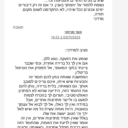
שזורם מכיס ההורים והנסיעות וכו’…
נשמח ללמוד על יוזמתך בענין. כי אם זה רק דיבורים
יפים ונכונים ככל שיהיו, לא התקדמנו לשום מקום.
תודה,
מרדכי
תגובה
אשר מורסקי
03/11/2023 ב 14:22
מגיב למרדכי:
שומע את הזעקה. נוגע ללב.
אם אין לך כל ברירה אחרת, וכפי שכבר
ציינתי בתוך המאמר, אל תפסיק את הטיפול
בריטלין.
המחשבה שאתה נותן להם חומר זה
והבעיות שיש איתו, אינם צריכים לסובב
אותך. גם כשאתה, בלית ברירה, נותן להם
את החומר הזה, הידיעה שהוא לא הפתרון
האולטימטיבי, תגרום לך בהכרח לנסות
למעט בו ולייצר פתרונות אחרים, אבל
במידה ואין לך כאלו, אל לך לבוא אל עצמך
בטענות, היות ואתה עשית כל מה שיש לאל
ידך וה’ הטוב יעשה את שלו.
בגלל שאין תמיד פתרונות אחרים, אין זה
אומר שאין לדעת את האמת, שהחומר הזה
הוא ברירת מחדל אחרונה. כשאנחנו יודעים