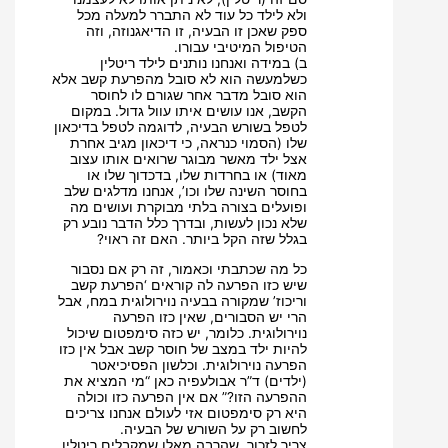
ולא לילד כל עוד לא התברר למעלה מכל
ספק שאכן זו הבעיה, זו הדיאגנוזה, וזה
הטיפול המיטיבי עבורו.
ב) במידה ואנחנו נותנים לילד ריטלין
כשלמעשה הוא לא סובל מהפרעת קשב אלא
הוא סובל מדבר אחר שגורם לו לחוסר
הקשב, אנו עושים איתו עוול גדול. במקום
לטפל בשורש הבעיה, לדוגמה לטפל בדיכאון
שלו (הסמוי כנראה, כי דיכאון מגיב אחרת
אצל ילד מאשר מבוגר שרואים אותו עצוב
מאוד) או בחרדות שלו, בדכדוך שלו או
בחוסר השינה שלו וכו’, אנחנו מדלגים שלב
ופועלים בצורה בלתי מבוקרת ועושים מה
שלא נכון לעשות, ובדרך כלל הדבר נובע רק
בגלל שזה הקל ביותר. האם זה ראוי?
כל מה שכתבתי וכאמור, זה רק אם נסבור
שיש כזו הפרעה לה קוראים ‘הפרעת קשב
וריכוז’ שמקורה בבעיה נוירולוגית במח, אבל
הרי יש הסבורים, שאין כזו הפרעה
נוירולוגית. כלומר, יש כזה סימפטום שיכול
להיות ילד במצב של חוסר קשב אבל אין כזו
הפרעה נוירולוגית. וכלשון הפסיכיאטר
(ילדים) ד”ר אבולעפיה כאן “מי המציא את
ההפרעה הזו?” אם אין הפרעה כזו וכולה
היא רק סימפטום אזי לעולם אנחנו צריכים
לחשוב רק על השורש של הבעיה.
צריך לזכור, שהרבה מאלו שמקבלים ריטלין