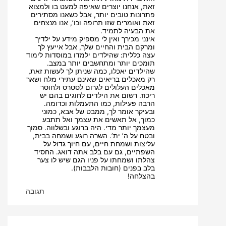
זאת, אנחנו יוצרים שאיפה למעט בו ולמצוא
פתרונות טובים יותר, אבל כשאנו מסתירים
זאת ואומרים שזו תרופה וכו’, אנו מנצחים
את הבעיה לתמיד.
אינני מכירך ואין לי מספיק מידע על ילדיך
ומרקם הבית והחיים שלך, אבל אייעץ לך
עצה כללית: שהילדים ילמדו במוסדות לימוד
תומכים יותר ומתחשבים יותר במצב.
שהילדים יאכלו, כמה שניתן לך לעשות זאת,
רק מאכלים בריאים שאינם עתירי מלח ושאר
מאכלים העלולים לגרום לסטרס ולחוסר
ריכוז. רשום את הילדים לחוגים בהם יש
הרבה פעילות, כמו התעמלות וכדומה.
ובעיקר אומר לך, ממבט של אבא, כמוני
כמוך, אל תאשים את עצמך ואל תתבע
מעצמך יותר מדי. היה ברוגע ובשלווה. סמוך
ובטח על ה’ ית’. השרה רוגע ושמחה בבית,
עליצות ושמחת חיים, עם חיוך גדול על
השפתיים, גם עם בלב אתה דואג. החסיד
צהלתו ושמחתו על פניו הגם שיש לו צער
בלב בפנים (חובות הלבבות).
בהצלחה!
תגובה