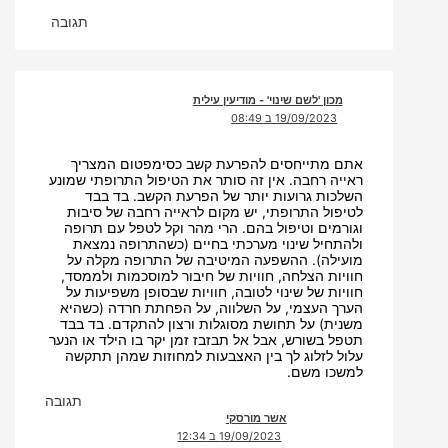
תגובה
מכון 'לשם שינוי' - מודיעין עילית
19/09/2023 ב 08:49
אתם מתייחסים להפרעת קשב כסימפטום המצריך
ראייה רחבה. אין זה סותר את הטיפול התרופתי שמונע
השלכות גרועות יותר של הפרעת הקשב. בד בבד
לטיפול התרופתי, יש מקום לראייה רחבה של סיבות
וגורמים וטיפול בהם. הרי מהר וקל לטפל עם תרופה
ולהתחיל שינוי מערכתי בחיים (כשהתרופה נמצאת
מועילה). ההשפעה המיטיבה של התרופה מקלה על
חוויות הצלחה, חוויות של חיבור למוסכמות ולממסד,
חוויות של שינוי לטובה, חוויות שבסופן משפיעות על
הערך העצמי, על השלווה, על הפחתת חרדה (כשהיא
משנית) על תחושת מסוגלות ורצון להתקדם. בד בבד
תטפל בשורש, אבל אל תבזבז זמן יקר בו הילד או הנער
עלול לזלוג לך בין האצבעות למחוזות שמהן תתקשה
למשכו משם.
תגובה
אשר מורסקי
19/09/2023 ב 12:34