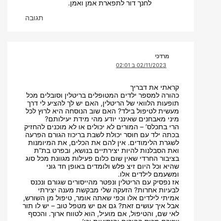
לחנך דור לתפארת אמן ואמן.
תגובה
מרדכי
02/11/2023 ב 02:01
קראתי את דבריך
כהורה למספר ילדים המטופלים בריטלין וסובלים מכל
תופעות הלוואי של הריטלין, האם יש לך להציע לי דרך
מעשית לטיפול בילד? האם שוב הנוסחה היא לרוץ לכל
מיני מאבחנים שאינני יודע מהי מידת יעילותם?
הרי בתכלס’ – המורים לא יכולים או לא מוכנים להחזיק
בכתה ילד עם חוסר יכולת לשבת בריכוז הגורם הפרעה
לשגרת הלימודים. אין להם את הכלים, את המיומנות
ואת הסבלנות להיות יצירתיים בנושא, ובפרט בת”ת
בציבור החרדי שאין שום כלום פעילות מגוונת מכל סוג
שהיא וכל היום זיצ פלש ולומדים באופן חד גוני
ומשעמם לילדים אלו.
אז נפסיק עם הריטלין ונפטר מהייסורים שגורם ונכנס
לבעיות אחרות? הזעקה שלי מבקשת מענה יצירתי
אמיתי לילדים אלו וכפי שאתה אומר, טיפול מן השורש,
אבל איך עושים זאת? גם אם יש מטפל טוב – יש לו תור
לאי שם, והטיפול, אם מועיל, הוא לטווח ארוך. והכסף