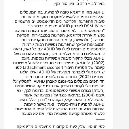
בארה”ב – הרב בן ציון סורוצקין:
ADHD מהווה דוגמא טובה להפרעה, בה המטפלים
הקליניים נחפזים להגיע למסקנות מוקדמות אודות
סיבות ההפרעה. הקריטריונים הדיאגנוסטיים הרשמיים
של DSM-IV לאבחון ADHD מציינים בברור כי:
“הסימפטומים… לא מוסברים טוב יותר בעזרת הפרעה
נפשית אחרת (לדוגמא, הפרעות במצבי-רוח, הפרעת
חרדה…). ולמעשה, קיימות הוכחות מחקריות רבות
המצביעות על-כך שהפרעות נפשיות רבות גורמות
לסימפטומים דומים לאלו של ADHD עם כל זאת, נראה
כי מטפלים רבים מתעלמים מכך, ומגיעים לאבחנה של
ADHD מבלי לחקור סיבות אפשריות נוספות. גיונס
(2002), לדוגמא, מפציר בפני מטפלים לשקול אפשרות
קיומה של הפרעת חיבור (attachment disorder) לפני
שיגיעו אולי לאבחנה מוטעית של ADHD ואילו הלאז
ואחרים (2002) בוחנים את הלחצים החברתיים
הדוחפים מטפלים בני-זמננו לאבחן ADHD ולהמליץ על
תרופות בלי לקחת בחשבון את הדינמיקה המשפחתית
[הערה] כגורם אפשרי לסימפטומים. בדומה לכך, יצא
גלבס (2004) במחאה כנגד עלון מטעה של איגוד
הפסיכולוגים האמריקאי, הקובע כי “בדרך כלל נחשב
ADHD להפרעה נוירו-כימית” וזאת כאשר קיימות
הוכחות מדעיות רבות הדורשות לכל הפחות הסתייגות
כלשהי מאותה קביעה פשטנית מדי, אם לא מטעה.
_____
לפי הניסיון שלי, לעתים קרובות מתעלמים מדינמיקה