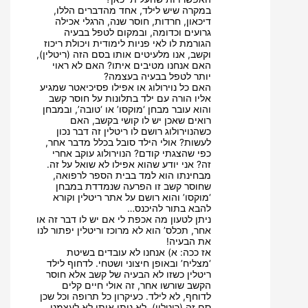
במקרה שיש לילד, אחד מהדברים הללו,
דיכאון, חרדות, חוסר שנה, הרגלי אכילה
גרועים וכדומה, ובמקום לטפל בבעיה
הגורמת לו לאי פניות לימודית ויכולת ריכוז
וקשב, אנו מלעיטים אותו בסם הזה (ריטלין),
האם אנחנו מטיבים איתו? האם לא ראוי
יותר לטפל בבעיה בעצמה?
האם כל נוירולוג או אפילו פסיכיאטר שמגיע
אליו הורה עם ילד בתלונות על חוסר קשב
והוא עובר מבחן ‘מוקסו’ או ‘טובה’, ובמבחן
רואים שאכן יש לו קושי בקשב, האם
כשהנוירולוג רושם לו ריטלין זה דבר נכון
לעשות? אולי הילד סובל בכלל מדבר אחר,
כפי שהצגתי קודם? הנוירולוג עוקב אחרי
זה? אני יודע שהוא אפילו לא שואל על זה.
מבחינתו הוא למד בבית הספר לרפואה,
שחוסר קשב זו הפרעה שנמדדת במבחן
‘מוקסו’ והוא רושם על אתר ריטלין וקורא
להבא בתור להיכנס…
ניתן לטעון מה אכפת לי אם יש לו דבר זה או
אחר, תכלס’ הוא לא מרוכז וריטלין יפתור לנו
את הבעיה!
אז ככה: א) אנחנו לא עובדים בשיטת
‘מצליח’ ובאופן חיצוני ושטחי. לדחוף לילד
ריטלין כשזו לא הבעיה של קשב אלא חוסר
הקשב שורשו אחר, זה אולי חיים קלים
לדוחף, לא לילד. כעיקרון כל תרופה וכל שכן
סם זה (ריטלין), לא ניתן אותו לא לעצמנו