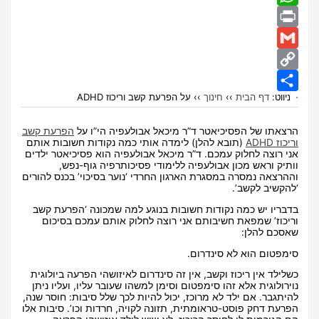
WhatsApp
Print
Gmail
Copy
ניווט:
דף הבית
››
חינוך
››
על הפרעת קשב וריכוז ADHD
Share
Link
הרצאתו של הפסיכיאטר ד”ר מיכאל אבולעפיה הי”ו על
הפרעת קשב
וריכוז ADHD
(תובא להלן) לימדה אותי כמה נקודות חשובות אותם
אני רוצה לחלוק עמכם. ד”ר מיכאל אבולעפיה הוא פסיכיאטר ילדים
וותיק וראש מכון אבולעפיה ללימודי פסיכותרפיה גוף-נפש,
וההרצאה נמסרה במסגרת הארגון החרדי ‘נוער בסיכוי’ בכנס להורים
‘להקשיב לקשב’.
בדבריו יש כמה נקודות חשובות בנוגע למה שמכונה ‘הפרעת קשב
וריכוז’ שמפאת חשיבותם אני רוצה לחלוק אותם עמכם בסיכום
שאסכם להלן:
סימפטום הוא לא סינדרום.
כשלילד אין ריכוז וקשב, אין זה סינדרום לאיזושהי הפרעה ביולוגית
נוירולוגית אלא זהו סימפטום וסימן למשהו שעובר עליו, ועליו ניתן
להיתגבר. אם ילד לא מרוכז, יכול להיות לכך שלל סיבות: חוסר שנה,
הפרעת דחק פוסט-טראומתית, תזונה לקויה, חרדות וכו’. סיבות אלו