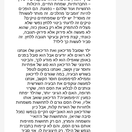
– החברותיות, שמחת החיים, היכולות
הרגשיות ועוד שלהם – נפגעת. הם הופכים
להיות ‘זומבים’ מהלכים. זה מותר לעשות?
זה מוסרי? יש ילדים שמפתחים טיקים?
טיקים זה לדעתי ביטוי ללחץ נפשי שלא
מצליח להתפרק אלא רק באופן כזה, שהוא
לא מעשה ולא פירוק אלא פירוק-תגובה,
כוונתי, קצת פירוק ובעיקר תגובה ללחץ. זה
סביר לעשות כך לילד?
ילד שסובל מדיכאון ואת הדיכאון שלו אנחנו
לא רואים ולא יודעים אבל הוא סובל בפנים
באופן שאפילו הוא לא מודע לכך, והביטוי
החיצוני של הדיכאון הוא סוג של אפתיות
וחוסר ענין וקשב, ואנחנו במקום לטפל
בשורש הבעיה, במה שגורם לו לדיכאון
וממילא לסימפטום חוסר הקשב, אנחנו
למעשה עוקפים את הבעיה השורשית
ונותנים לו לבלוע את הסם הזה, שקרוי
תרופה, האם לא הגיוני יותר, שהילד יפתח
כמעין ‘היפומאניה’? הדיכאון שואב אותו
אליו, ואילו הסם גורם לו לתחושות משמחות
ולחוויות של הארות קלות, אבל כיון
שהדיכאון הוא האובייקט הקיים בנפשו (מכל
סיבה שהיא), והתחושות של ה’האיי’
והשמחה והמרץ, הם רק תחושות מזויפות
אותם גורם הסם, והם לא קיימות בתבנית
הנפש של הילד, רק חיצוניות לו, אזי סביר