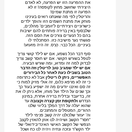
את ההפרעה הזו יש הפרעה, לא לאדם
היצירתי שחושב מחוץ לקופסה! זו לא
הפרעה זו מתנת שמים!
והריטלין לפי מה שאנחנו רואים בעינינו
מוחק את מתנת השמים הזו והופך ילדים
כישרוניים ויצירתיים ל’זומבים’ מהלכים,
שלבסוף באין ברירה פותחים להם ישיבות
בהם כל הנערים צורכים את הסם הזה.
פגשתי נער מישיבה כזו. הסתכלתי לו
בעיניים. הכל כבוי. הֶרֶס. זה היה מזעזע!
סוף דבר הכל נשמע, אם יש לילד קושי צריך
לטפל בשורש הקושי. אם יש חוסר קשב צריך
לבדוק למה זה ומדוע, ומה שורש הבעיה.
אם יש ילד שמגיב טוב לריטלין וזה הדבר
הטוב בשבילו כעת לאחר כל הבירורים
האפשריים, ניתן לו ריטלין
אבל לא כתרופה
כי זה לא מרפא כלום, זה אולי מזיק למוח כי
זה סם ואיננו יודעים מה זה ישפיע בעוד כך
וכך שנים על הילד ועל מוחו, אלא ניתן לו את
זה, בדיעבד ובדלית ברירה אחרת, במינון
הנדרש
ולתקופת זמן קצרה וקצובה
עד
שהוא יעלה על דרך המלך בליווי שלנו
ההורים, המטפלים והמחנכים.
וה’ יעזור שלכולנו יהיה קשב פנימי לילד
“חסר” הקשב ושיהיה לנו אוזן להאזין לקצב
הנפשי של הקשב האישי האינדיבידואלי של
ילד הקש”ר ונזכה ונחיה ויהיה לנו כח ושכל