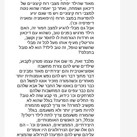
מאוד שהילד יפתח מצבי רוח קיצוניים של
דיכאון ושמחה, ואחר כך יאמרו שהוא נוטה
למצבי רוח קיצוניים ויש מי שגם יגיע
להפרעות במצב הרוח (היפואמניה ומאניה
דיפרסיה וכו’).
אבל גם מבלי להגיע למצב חמור זה, האם
הילד מרגיש בפנים טוב, כשהוא עם דיכאון
או חרדות הגורמות לו לחוסר ענין וקשב,
והריטלין מעיף אותו מעל לכל זה מבלי
שהשורש טופל, זה טוב לילד? הוא לא סובל
בתכלס’?
מלבד זאת, מי שם את עצמו פטרון לקבוע,
שילדים שיש להם צורת מחשבה
אסוציאטיבית והם יצירתיים מאוד ומבינים
דבר מתוך דבר ויש להם נפש אומנותית יותר
מאחרים וכשהמורה מזכיר אוטו למשל הם
כבר נזכרים באוטו של החבר של אבא שלהם
והם כבר עפים עם המחשבות שלהם
למרחקים וכו’ כידוע, מי קבע שזה לא טוב?
מי החליט שזו הפרעה? בגלל שהוא לא
מקשיב למורה? אז צריך לבקש מהמורה
להיות מעניין יותר ולא משעמם. בגלל
שהמורה משעמם צריך לתת לילד ריטלין?
ובכלל, רוב האנשים האומנותיים,
היצירתיים, הממציאים, הגאונים וכו’ – הם
הם אלו שכיום הנוירולוגים היו אומרים
עליהם שיש להם הפרעה! לנוירולוג שהמציא