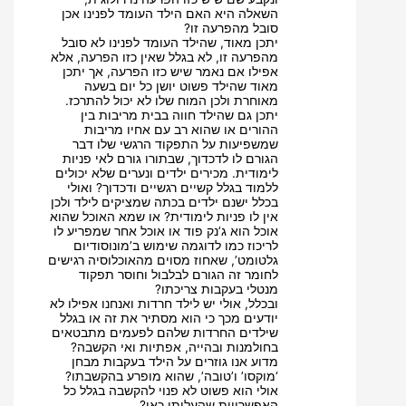
השאלה היא האם הילד העומד לפנינו אכן
סובל מהפרעה זו?
יתכן מאוד, שהילד העומד לפנינו לא סובל
מהפרעה זו, לא בגלל שאין כזו הפרעה, אלא
אפילו אם נאמר שיש כזו הפרעה, אך יתכן
מאוד שהילד פשוט יושן כל יום בשעה
מאוחרת ולכן המוח שלו לא יכול להתרכז.
יתכן גם שהילד חווה בבית מריבות בין
ההורים או שהוא רב עם אחיו מריבות
שמשפיעות על התפקוד הרגשי שלו דבר
הגורם לו לדכדוך, שבתורו גורם לאי פניות
לימודית. מכירים ילדים ונערים שלא יכולים
ללמוד בגלל קשיים רגשיים ודכדוך? ואולי
בכלל ישנם ילדים בכתה שמציקים לילד ולכן
אין לו פניות לימודית? או שמא האוכל שהוא
אוכל הוא ג’נק פוד או אוכל אחר שמפריע לו
לריכוז כמו לדוגמה שימוש ב’מונוסודיום
גלטומט’, שאחוז מסוים מהאוכלוסיה רגישים
לחומר זה הגורם לבלבול וחוסר תפקוד
מנטלי בעקבות צריכתו?
ובכלל, אולי יש לילד חרדות ואנחנו אפילו לא
יודעים מכך כי הוא מסתיר את זה או בגלל
שילדים החרדות שלהם לפעמים מתבטאים
בחולמנות ובהייה, אפתיות ואי הקשבה?
מדוע אנו גוזרים על הילד בעקבות מבחן
‘מוקסו’ ו’טובה’, שהוא מופרע בהקשבתו?
אולי הוא פשוט לא פנוי להקשבה בגלל כל
האפשרויות שהעליתי כאן?