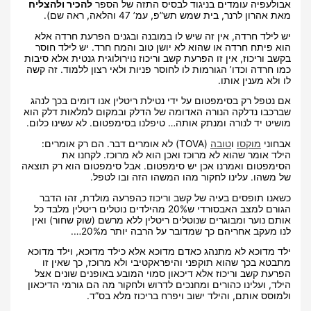
אבולעפיה עומדים בניגוד לבסיס התזה של הספר
להכיר ולהצליח
מאת אהרון לרנר, בית שמש תש”פ, עמ’ 47 והלאה, ראה שם).
יש לילד חרדה, אין זה שיש לו במובנה ובגנים הפרעת חרדה אלא
הוא פיתח חרדה או שהוא לא יושן טוב והמח חרד. יש לילד חוסר
בקשב וריכוז, אין זו הפרעת קשב וריכוז נוירולוגית גנטית אלא סיבות
כמו חרדה וכדו’ הגורמות לו לחוסר פניות ולאי רצון ללמוד. זה קשה
לו ולא מענין אותו.
אם נטפל רק בסימפטום על ידי נטילת ריטלין אנו דומים בכך לנהג
שברכבו נדלקה הנורה האדומה של הדלק ובמקום למלאות דלק הוא
מושיט יד לנורה ומנתק אותה… טיפלנו בסימפטום. לא עשינו כלום.
אבחוני
מוקסו
ו
טובה
(TOVA) לא אומרים דבר. הם רק אומרים:
הילד אומר שהוא לא מרוכז ואכן הוא לא מרוכז. לקחנו את
הסימפטום ואמרנו אכן יש סימפטום. אבל סימפטום הוא רק תוצאה
של משהו. עלינו לחקור מהו המשהו הזה ובו לטפל.
כשאנו תופסים בעיה של קשב וריכוז כהפרעה מולדת, זהו הדבר
הגורם למצב האבסורדי ש20% מהילדים נוטלים ריטלין מלבד כל
אותם נוער ומבוגרים שנוטלים ריטלין ללא מרשם (שוק שחור) ואין
לנו מעקב אחריהם כך שמדובר על הרבה יותר מ20%….
ילד מדוכא לא מתנהג כאדם מדוכא אלא כילד מדוכא, וילד מדוכא
מתבטא בכך שהוא תוקפני והיפראקטיבי ולא מרוכז, כך שאין זו
הפרעת קשב וריכוז אלא דיכאון סמוי המובע באופנים שונים אצל
הילד, ועלינו כהורים ומחנכים לדרוש ולחקור מה הם גורמי הדיכאון
ולמוסס אותם, והילד ישוב ויפרח בריכוז מלא בס”ד.