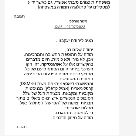
משפחתית כגורם סיבתי אפשרי, גם כאשר ידוע
למטפלים על פתולוגיה חמורה במשפחה!
תגובה
אשר מורסקי
07/07/2023 ב 12:16
מגיב ליהודה יעקבזון:
יהודה שלום רב,
תודה על התוספת החשובה והמחכימה.
אכן, לא נוירו ולא כימית. היום מדברים
בהקשרים אלו על
אפיגנטיקה
. זהו הקו
העדכני ביותר היום הסותר לועם של כל
מחזיקי קרנות מזבח הפרעות הביוכימיה
המוחית המטופשת
והמיושנת-דיאסאמית-מחומשת (DSM-5)
קרפליניארית (אמיל קרפלין) מכניסטית
מקובעת ומקבעת, מנציחת העל של שלל
הסיבוכים הנפשיים אישיים-סוציאליים בתוך
תבניות יצוקות של “הפרעה” ו”מחלה” כשל
מחלות אורגניות…
די לטמטום. התבגרנו.
תודה על חיזוק הדברים.
תגובה