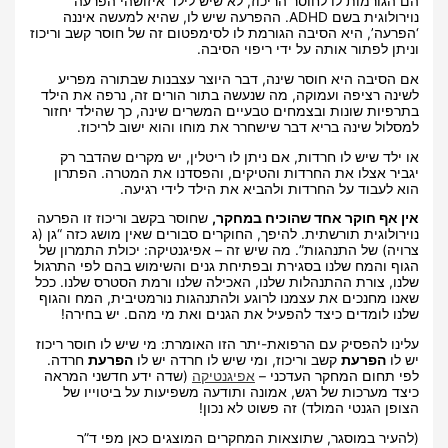
הם הגורמות לו לחוסר הריכוז, לא שיש לילד איזושהי הפרעה
נוירולוגית בשם ADHD. ההפרעה שיש לו, שהיא למעשה איננה
‘הפרעה’, היא הסיבה הגורמת לו לסימפטום זה של חוסר קשב וריכוז
וניתן לפתור אותה על ידי ריפוי הסיבה.
אם הסיבה היא חוסר שינה, דבר היוצר עצבנות שבתורה מפריע
לשינה רציפה ועמוקה, מה שנעשה בתור הורים זה, נרפה את הילד
בתרפיות שונות ובצמחים טבעיים המשרים שינה, כך שהילד יחזור
למסלול שינה בריא דבר שישחרר את מוחו והוא ישוב לריכוז.
או ילד שיש לו חרדות, אם ניתן לו ריטלין, יש מקרים שהדבר רק
יגביר אצלו את החרדות והטיקים, והפסדנו את המטרה. הפתרון
הוא לעבוד על החרדות ולהביא את הילד לידי רגיעה.
אין אף חוקר אחד שהוכיח במחקר,
שחוסר בקשב וריכוז זו הפרעה
נוירולוגית תורשתית. להיפך, החוקרים סבורים שאין מושג כזה “גן (ג
צרויה) של התנהגות”. מה שיש זה – אפיגנטיקה: יכולת התמרון של
הגוף והמח שלנו בסגירת ובפתיחת גנים והשימוש בהם לפי התרגול
שלנו, צורת ההתנהלות שלנו, האכילה שלנו ורמת הסטרס שלנו. ככל
שאנו מחנכים את עצמנו לרוגע ולהתנהגות נורמטיבית, המח והגוף
שלנו לומדים כיצד להפעיל את הגנים ואת מי מהם. יש בחירה!
עלינו להפסיק עם הרפואת-יתר הזו האומרת: מי שיש לו חוסר ריכוז
יש לו
הפרעת
קשב וריכוז, ומי שיש לו חרדה יש לו
הפרעת
חרדה.
לפי תחום המחקר העדכני –
אפיגנטיקה
(שדה ידע חדשני המראה
כיצד מערכות של רגש, אמונה ותודעה משפיעות על ביטוייו של
הצופן הגנטי המולד) זה פשוט לא נכון!
(להעיר במוסגר, שתוצאות המחקרים המוצגים כאן מפי ד”ר