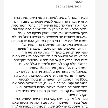
אסתר
26/08/2024 ב 22:01
נהניתי מאד להקשיב לשיחה, הנושא חשוב מאד, בתור
אחת שלמדה את הנושא לעומק ועסקת בתחום החינוך
אני רואה לצערי עד כמה הנושא לוקה בחסר חמור מאד.
ילדים רבים נוטלים ריטלין מיותר שמזיק להם מאד על
סמך אבחנות שגויות, מכיוון שאין בדיקת דם או כל
אפשרות שתוכיח חד משמעית כי הבעיה נוירולוגית ולא
יושבת על רקע אחר כפי שצוין בשיחה, ההורים והמורים
כמגששים באפילה, ומי שמשלם את המחיר אלו
הילדים המסכנים שנהיים כעכברי מעבדה לתופעות
לוואי קשות. חשוב מאד להעלות את הנושא הזה
למודעות! מה שחשוב לי לומר, שבשיחה לא נתנו מקום
לאלו בעלי הפרעת קשב אמיתית ונוירולוגית, שקיימים
בהחלט! ללא קשר לעייפות ולחרדות ושלל הבעיות
המשפיעות על הקשב, ומהווים כ15 אחוזים
מהאוכלוסייה בתור מורה לבנות, אני נוכחת לצערי כי
המענה התודעתי והתרופתי מגיע לכתובת הלא נכונה
בכ80 אחוז מהמקרים! המענה ניתן בעיקר לבעיות
התנהגות וקשיי למידה קיצוניים, בעוד שבנות רבות עם
קשב נוטות למופנמות ובעלות יכולות לימודיות, ואינן
מחצינות את קשייהן. בעוד הן חוות קשיים רבים ואינן
מקבלות מענה!
נוכחתי לראות, כי ישנו קושי בזיהוי בעיות לעומק, כמו
שנא’ בשיחה, שאינם דווקא קשב וריכוז. אך מכיוון שאנו
בדור אינסטנט שרגילים שבעיות נפתרות במהירות ‘כדור