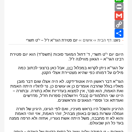
WhatsApp
Print
Gmail
Copy
ניווט:
דף הבית
››
אישים
››
יום פטירת הגר”א ז”ל – י”ט תשרי
Share
Link
היום יום י”ט תשרי, ד’ דחול המועד סוכות (תשפ”ד) הוא יום פטירת
רבינו הגר”א – הגאון מווילנה ז”ל.
על הגר”א ניתן לקרוא במכלול
כאן
, אבל כאן ברצוני לכתוב כמה
מילים על דמותו כפי שהיא מצטיירת אצלי הקטן.
הגר”א דבר ראשון היה אוטודידקט. לא היה אצלו שום דבר מובן
מאליו בגלל שהרבה אומרים כן או עושים כן. נר לרגליו היתה האמת
ואת האמת, הוא סבר, אין למצוא בעדריות אלא בתורה. ובתורה –
היינו שני התלמודים (בבלי וירושלמי) ספרות חז”ל, מדרשים
ואגדתא וכו’ וספרי הגאונים והראשונים.
ההיגיון והשכל היו בראש מעיניו, ואם לפי הגיונו, היגיון של תורה
ועמלה עשרות בשנים באופן מבהיל, זוהי האמת, אזי זוהי האמת
והוא לא זז מחבבה, משל היתה אשת נעוריו, אחזה ולא הרפה ממנה
בעד כל הון שבעולם.
הישרות – זו המידה עליה יושב כל בסיס הדעת של האדם – היתה