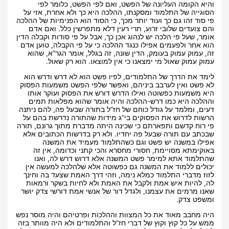
והיא הקומה העליונה של הפשט, ואם לפי הפשט, כלומר לפי
הסוגייה של התלמוד ומסקנתו, ההלכה היא כך ולא אחרת, אזי על
פי סוד זהו גם כך ועוד יותר מכך, כי הסוד הוא הפנימיות של ההלכה
והם צועדים שלובי זרוע, תרי רעין דלא מתפרשין כלל. ואם אדם
אומר, שעל פי הלכה יש לנהוג אכן כך, אבל על פי סודות וקבלה הדין
הוא אחר ולפעמים אפילו כנגד ההלכה כי על פי הקבלה, טוען אדם
זה, עמוק עמוק בעומק, הדין שונה, זה בגלל, אומר הגר”א, שהוא
עמוק עמוק שאול מי ימצאנו כי אין למוצאו. הוא רק שאול.
לימד את הדרך של התלמודים, לפיו פשט הוא לא דרש ודרש הוא
לא פשט ואין לערבב ביניהם, ואפשר שלפי הפשט משמעות הפסוק
היא משמעות כפשוטה ואילו הדרש דורש את הפסוק ועוקר אותו
וההלכה היא כמו דרש-ההלכה והיה אומר שהוא מפלאות תמים
דעים, ומלמד על גודל כוחם של חז”ל בתורה שבעל פה, להם ניתנה
הרשות לדרוש את הפסוקים בי”ג מידות שהתורה נדרשת בהם על
פי רוח קדשם ותפארתם כי שכינה היתה מדברת מתוך גרונם, תורה
שבכתב עם תורה שבעל פה יחדיו. ולא רק בדרשות הכתובים אלא
אפילו במשנה יש פשט וגם כשהתלמוד מעמיד את המשנה
באוקימתא מסויימת, חסורי מחסרא והכי קתני וכדומה, אין זה
שהתלמוד אתא למימר פשט המשנה אלא דרוש דרש לה, ואנו
יכולים ללמוד את המשנה גם כפשוטה אלא שלהלכה למעשה אין
לזוז מדברי התלמוד כמלא נימה, וזהי דרך האמת שצעד בה וחינך
לה, להיות איש אמת ולקבל את האמת ולא לחיות בשקר ורמאות
שאנו מרמים את עצמנו, ולגדל דור של אנשי אמת דורשי צדק יושר
ומשפט צדק.
היה מחבב מאוד את כל המצוות וההלכות ופרטיהם והיה מוסר נפש
ממש על כל קוץ וקוץ של דברי חז”ל והתלמודים ולא היה מוותר בזה