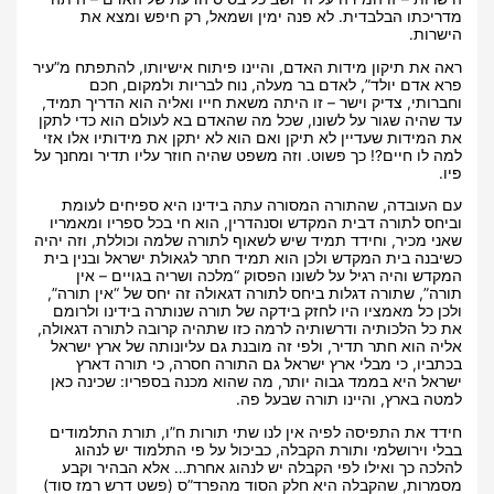
מדריכתו הבלבדית. לא פנה ימין ושמאל, רק חיפש ומצא את
הישרות.
ראה את תיקון מידות האדם, והיינו פיתוח אישיותו, להתפתח מ”עיר
פרא אדם יולד”, לאדם בר מעלה, נוח לבריות ולמקום, חכם
וחברותי, צדיק וישר – זו היתה משאת חייו ואליה הוא הדריך תמיד,
עד שהיה שגור על לשונו, שכל מה שהאדם בא לעולם הוא כדי לתקן
את המידות שעדיין לא תיקן ואם הוא לא יתקן את מידותיו אלו אזי
למה לו חיים?! כך פשוט. וזה משפט שהיה חוזר עליו תדיר ומחנך על
פיו.
עם העובדה, שהתורה המסורה עתה בידינו היא ספיחים לעומת
וביחס לתורה דבית המקדש וסנהדרין, הוא חי בכל ספריו ומאמריו
שאני מכיר, וחידד תמיד שיש לשאוף לתורה שלמה וכוללת, וזה יהיה
כשיבנה בית המקדש ולכן הוא תמיד חתר לגאולת ישראל ובנין בית
המקדש והיה רגיל על לשונו הפסוק “מלכה ושריה בגויים – אין
תורה”, שתורה דגלות ביחס לתורה דגאולה זה יחס של “אין תורה”,
ולכן כל מאמציו היו לחזק בידקה של תורה שנותרה בידינו ולרומם
את כל הלכותיה ודרשותיה לרמה כזו שתהיה קרובה לתורה דגאולה,
אליה הוא חתר תדיר, ולפי זה מובנת גם עליונותה של ארץ ישראל
בכתביו, כי מבלי ארץ ישראל גם התורה חסרה, כי תורה דארץ
ישראל היא בממד גבוה יותר, מה שהוא מכנה בספריו: שכינה כאן
למטה בארץ, והיינו תורה שבעל פה.
חידד את התפיסה לפיה אין לנו שתי תורות ח”ו, תורת התלמודים
בבלי וירושלמי ותורת הקבלה, כביכול על פי התלמוד יש לנהוג
להלכה כך ואילו לפי הקבלה יש לנהוג אחרת… אלא הבהיר וקבע
מסמרות, שהקבלה היא חלק הסוד מהפרד”ס (פשט דרש רמז סוד)