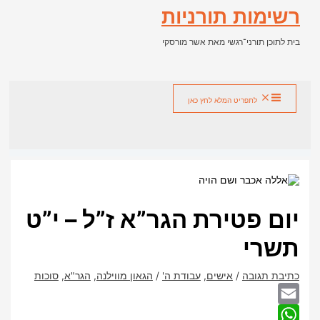
דילוג
רשימות תורניות
לתוכן
בית לתוכן תורני־רגשי מאת אשר מורסקי
חיפוש
לתפריט המלא לחץ כאן
יום פטירת הגר”א ז”ל – י”ט
תשרי
כתיבת תגובה
/
אישים
,
עבודת ה'
/
הגאון מווילנה
,
הגר"א
,
סוכות
Email