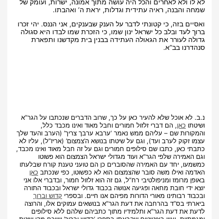
לא לו ולא לאחרים והכל היה עושה מתוך אמונה, ישרות, ועומק של
שמחה והבנה, ראיה עתידית וגדלות, יראת ה’ ואהבתו.
ואסיים בזה, כי קטונתי לדבר על הענק שבענקים, אני הננס. יהי זכרו
ברוך לעד ובלב כל ישראל ינון שמו, כי הזכרת שמו לבדו היא סגולה
גדולה לעורר את הגאולה העתידה בבנין בית מקדשנו ותפארת
סנהדרנו בב”א.
נ.ב. לא אוכל שלא להעיר כאן על כך, שרוב הדברים שנכתבו על הגר”א
ושיטתו
כאן
, הם דברי זלזול חמורים וחבל מאוד ואינו מכבד כלל,
והמקורות שם – עליהם ממש נאמר ‘ערבא ערבך צריך’ (הערב והעד שלך
עצמו זקוק לערב ועד), וגם על שיטתו בנושא ה’צמצום’ (אריז”ל), עליו לא
כתבתי כאן, כתבו שם סילופים חמורים וגם על זה חבל מאוד ואינו מכבד,
וגם האמירה שלפי הגר”א ועוד מגדולי ישראל הצמצום הוא פשוטו
כמשמעו, יחד עם האמירה שהסוברים כן הם טועני טענת קורח שבלעתו
האדמה ואילו משה סובר שהצמצום הוא לא כפשוטו, כפי שנכתב
כאן
באופן מרומז ומניפולטיבי רח”ל, גם זה הוא זלזול חמור, ובדברי אלו אני
יוצא ידי חובת מחאה ופגיעה אנושה בכבוד גדולי ישראל ובכבוד התורה
ובכבוד רבותינו מאורי הדורות מפיהם אנו חיים. ובספרי
קדוש וברוך
ביארתי בס”ד בהרחבה את דעת הגר”א בנושאים עמוקים אלו, והרוצה
לדעת את דעת הגר”א ותלמידיו מתוך כתביהם שלהם ללא סילופים
ומגמתיות, יעיין בציטוטים שהבאתי בספרי ‘קדוש וברוך’ וייווכח מהי שיטת